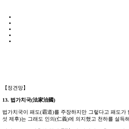
【정견망】
13. 법가치국(法家治國)
법가치국이 패도(霸道)를 주장하지만 그렇다고 패도가 법
섯 제후)는 그래도 인의(仁義)에 의지했고 천하를 설득해