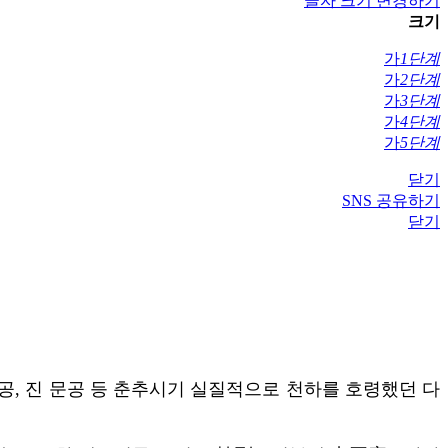
글자 크기 변경하기
크기
가
1단계
가
2단계
가
3단계
가
4단계
가
5단계
닫기
SNS 공유하기
닫기
공, 진 문공 등 춘추시기 실질적으로 천하를 호령했던 다