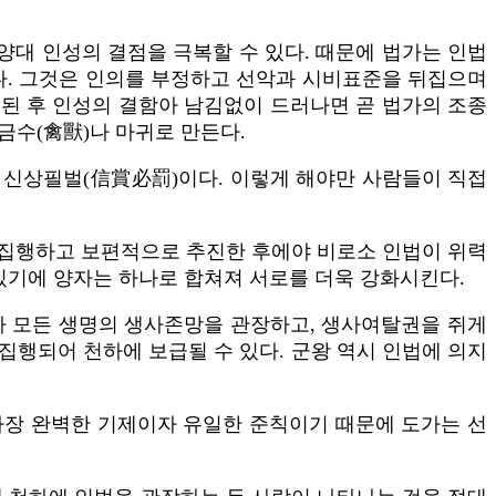
양대 인성의 결점을 극복할 수 있다. 때문에 법가는 인법
다. 그것은 인의를 부정하고 선악과 시비표준을 뒤집으며
기된 후 인성의 결함아 남김없이 드러나면 곧 법가의 조종
금수(禽獸)나 마귀로 만든다.
 신상필벌(信賞必罰)이다. 이렇게 해야만 사람들이 직접
로 집행하고 보편적으로 추진한 후에야 비로소 인법이 위력
있기에 양자는 하나로 합쳐져 서로를 더욱 강화시킨다.
천하 모든 생명의 생사존망을 관장하고, 생사여탈권을 쥐게
집행되어 천하에 보급될 수 있다. 군왕 역시 인법에 의지
가장 완벽한 기제이자 유일한 준칙이기 때문에 도가는 선