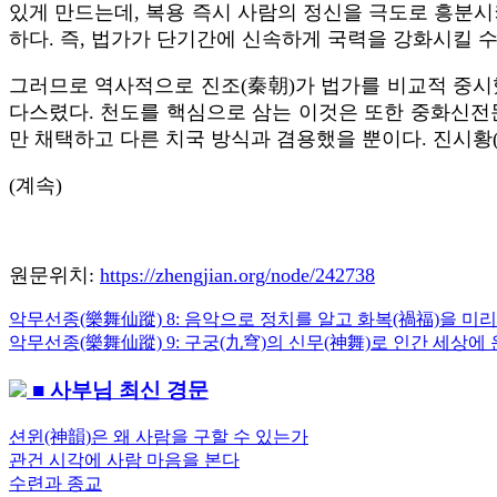
있게 만드는데, 복용 즉시 사람의 정신을 극도로 흥분시
하다. 즉, 법가가 단기간에 신속하게 국력을 강화시킬 
그러므로 역사적으로 진조(秦朝)가 법가를 비교적 중시했
다스렸다. 천도를 핵심으로 삼는 이것은 또한 중화신전문
만 채택하고 다른 치국 방식과 겸용했을 뿐이다. 진시
(계속)
원문위치:
https://zhengjian.org/node/242738
Previous
악무선종(樂舞仙蹤) 8: 음악으로 정치를 알고 화복(禍福)을 미리
글
Post:
Next
악무선종(樂舞仙蹤) 9: 구궁(九穹)의 신무(神舞)로 인간 세상에
내
Post:
■ 사부님 최신 경문
비
게
션윈(神韻)은 왜 사람을 구할 수 있는가
관건 시각에 사람 마음을 본다
이
수련과 종교