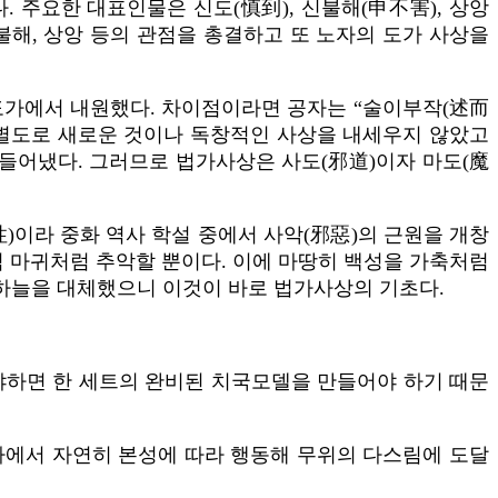
 주요한 대표인물은 신도(慎到), 신불해(申不害), 상앙
신불해, 상앙 등의 관점을 총결하고 또 노자의 도가 사상을
도가에서 내원했다. 차이점이라면 공자는 “술이부작(述而
 별도로 새로운 것이나 독창적인 사상을 내세우지 않았고
만들어냈다. 그러므로 법가사상은 사도(邪道)이자 마도(魔
性)이라 중화 역사 학설 중에서 사악(邪惡)의 근원을 개창
직 마귀처럼 추악할 뿐이다. 이에 마땅히 백성을 가축처럼
 하늘을 대체했으니 이것이 바로 법가사상의 기초다.
냐하면 한 세트의 완비된 치국모델을 만들어야 하기 때문
하에서 자연히 본성에 따라 행동해 무위의 다스림에 도달