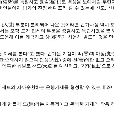
(權勢)를 독점하고 권술(權術)로 백성을 노예처럼 부린다.
한 인물이자 법가의 진정한 대표라 할 수 있는네 신도, 
(入世) 부분이 분리되어 나온 것이라면 법가사상 역시 
가에서는 오직 도가 입세의 부분을 총결하고 독립시켰을 뿐
도용해 이를 왜곡하고 삿(邪)되게 사용해 별도의 것을 
 지혜를 본다”고 했다. 법가는 기점이 악(惡)과 마성(魔
란 존재하지 않으며 인성(人性) 중에 선(善)이란 없고 오
어 엄혹한 형벌로 천도(天道)를 대신하고, 군왕(君王)으로
한 세트의 자아순환하는 운행기제를 형성할 수 있는데 왜
가게 만들어 도(道)라는 자동적이고 완벽한 기제의 작용 