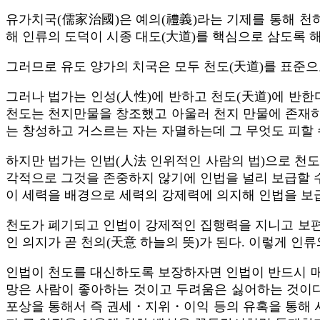
유가치국(儒家治國)은 예의(禮義)라는 기제를 통해 천
해 인류의 도덕이 시종 대도(大道)를 핵심으로 삼도록 해
그러므로 유도 양가의 치국은 모두 천도(天道)를 표준으
그러나 법가는 인성(人性)에 반하고 천도(天道)에 반한
천도는 천지만물을 창조했고 아울러 천지 만물에 존재하
는 창성하고 거스르는 자는 자멸하는데 그 무엇도 피할 
하지만 법가는 인법(人法 인위적인 사람의 법)으로 천
각적으로 그것을 존중하지 않기에 인법을 널리 보급할 수
이 세력을 배경으로 세력의 강제력에 의지해 인법을 보
천도가 폐기되고 인법이 강제적인 집행력을 지니고 보편적
인 의지가 곧 천의(天意 하늘의 뜻)가 된다. 이렇게 
인법이 천도를 대신하도록 보장하자면 인법이 반드시 매 
망은 사람이 좋아하는 것이고 두려움은 싫어하는 것이다.
포상을 통해서 즉 권세・지위・이익 등의 유혹을 통해 사