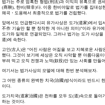
법가는 주로 엄혹한 형법(刑法)과 이익의 유혹으로 권세
(商鞅), 한비(韓非)다. 이중 한비야말로 법가를 집대성
왜곡・도용해서 최종적으로 법가를 건립했다.
앞에서도 언급했다시피 유가사상은 도가(道家)에서 입세
不作 기술만 할 뿐 창작한 게 아니란 의미)”이라 유
도가와 일체로 연결되었다. 그러나 법가는 도가 사상을 
道)에 속한다.
고인(古人)은 “어진 사람은 어짊을 보고 지혜로운 사람은
했다. 그것이 보기에 세상은 오직 사악할 뿐 아름다움이
부려 먹고 오직 전쟁과 노역(奴役)만 있는 사회를 만들
여기서는 법가사상의 모델에 대해 한번 분석해보자.
그 어떤 종류의 완벽한 치국(治國)방식이라도 반드시 
이다.
도가치국(道家治國)은 천하를 모두 도(道)속으로 돌아
하는 것이다.