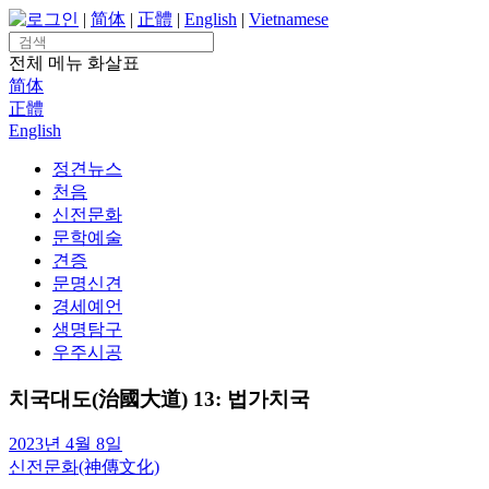
Skip
로그인
|
简体
|
正體
|
English
|
Vietnamese
to
Search
content
for:
전체 메뉴
화살표
简体
正體
English
정견뉴스
천음
신전문화
문학예술
견증
문명신견
경세예언
생명탐구
우주시공
치국대도(治國大道) 13: 법가치국
2023년 4월 8일
신전문화(神傳文化)