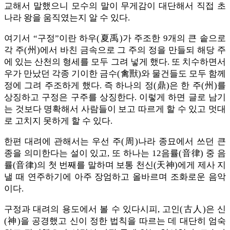
교해서 말했으니 모수의 말이 무게감이 대단해서 직접 초
나라 왕을 움직였는지 알 수 있다.
여기서 “구정”이란 하우(夏禹)가 주조한 9개의 큰 솥으로
각 주(州)에서 바친 금속으로 그 주의 정을 만들되 해당 주
에 있는 산천의 형세를 모두 그려 넣게 했다. 또 치수하면서
우가 만났던 각종 기이한 금수(禽獸)와 물건들도 모두 함께
정에 그려 주조하게 했다. 즉 하나의 정(鼎)은 한 주(州)를
상징하고 구정은 구주를 상징한다. 이렇게 하면 글로 남기
는 것보다 명확해서 사람들이 보고 따르게 할 수 있고 멋대
로 고치지 못하게 할 수 있다.
한편 대려에 관해서는 우선 주(周)나라 종묘에서 쓰던 큰
종을 의미한다는 설이 있고, 또 하나는 12음률(音律) 중 음
률(音律)의 첫 번째를 말하며 보통 천신(天神)에게 제사 지
낼 때 연주하기에 아주 장엄하고 올바르며 조화로운 음악
이다.
구정과 대려의 용도에서 볼 수 있다시피, 고인(古人)은 신
(神)을 공경했고 신이 정한 법칙을 따르는 데 대단히 엄숙