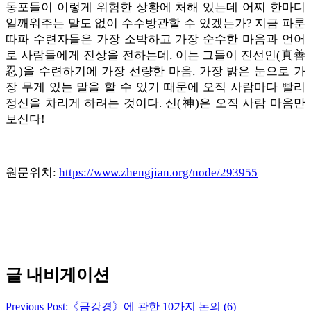
동포들이 이렇게 위험한 상황에 처해 있는데 어찌 한마디
일깨워주는 말도 없이 수수방관할 수 있겠는가? 지금 파룬
따파 수련자들은 가장 소박하고 가장 순수한 마음과 언어
로 사람들에게 진상을 전하는데, 이는 그들이 진선인(真善
忍)을 수련하기에 가장 선량한 마음, 가장 밝은 눈으로 가
장 무게 있는 말을 할 수 있기 때문에 오직 사람마다 빨리
정신을 차리게 하려는 것이다. 신(神)은 오직 사람 마음만
보신다!
원문위치:
https://www.zhengjian.org/node/293955
카카오톡
페이스북
트위터
네이
글 내비게이션
Previous Post:
《금강경》에 관한 10가지 논의 (6)