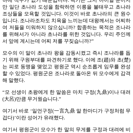
하에 적수가 없기 때문입니다. 백기는 그저 아이일 뿐이지
만 일단 초나라 도성을 함락하면 이릉을 불태우고 초나라
조상들을 모욕할 것입니다. 이것이 바로 초나라의 큰 원수
입니다. 조나라조차도 치욕을 느끼는데 대왕께서는 어찌하
여 저들을 미워하지 않으십니까? 합종하는 목적은 조나라
를 위해서가 아니라 초나라를 위한 것입니다. 우리 주인께
서 앞에 계시는데 어찌 저를 꾸짖습니까?”
모수의 이 말이 초나라 왕을 감동시켰고 즉시 조나라를 돕
기 위해 구원부대를 파견하기로 했다. 이에 조(趙)와 초(楚)
는 피로 동맹을 맺었고 평원군 역시 순조롭게 임무를 완성
할 수 있었다. 평원군은 조나라로 돌아온 뒤 모수에게 감격
해 말했다.
“모 선생이 초왕에게 한 말씀은 마치 구정(九鼎)이나 대려
(大呂)만큼 무거웠습니다.”
여기서 바로 ‘일언구정(一言九鼎 말 한마디가 구정처럼 무
겁다)’이란 성어가 유래했다.
여기서 평원군이 모수가 한 말의 무게를 구정과 대려에 비