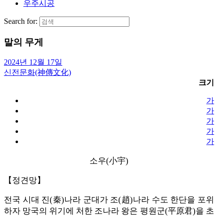
우주시공
Search for:
말의 무게
2024년 12월 17일
신전문화(神傳文化)
크기
가
가
가
가
가
소우(小宇)
【정견망】
전국 시대 진(秦)나라 군대가 조(趙)나라 수도 한단을 포위
하자 망국의 위기에 처한 조나라 왕은 평원군(平原君)을 초