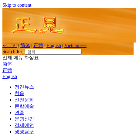
Skip to content
로그인
|
简体
|
正體
|
English
|
Vietnamese
Search for:
전체 메뉴
화살표
简体
正體
English
정견뉴스
천음
신전문화
문학예술
견증
문명신견
경세예언
생명탐구