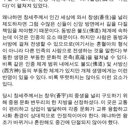
다)’이 펼쳐져 있었다.
왜냐하면 창세주께서 인간 세상에 와서 창생(蒼生)을 널리
제도하자면 그럼 수많은 신들이 신앙 방면에서 길을 다질
책임을 져야했기 때문이다. 동방은 불도(佛道) 체계에 속하
는데 이것은 인종의 요소 때문이다. 하지만 사람은 동방과
서방에 걸쳐 전생할 수 있으므로(여기서는 혼혈아의 형식
이 아니라 다른 민족의 사람으로 전생하는 것을 말한다) 부
동한 생명은 부동한 문화적 온축(底蘊)을 펼쳐낼 수 있다.
비록 같은 인종 체계 범위 내에서도 불도(佛道) 및 서방신
(西方神) 등의 부동한 체계가 있지만 개체 생명에게는 이런
반영이 있을 수 있다. 비록 뚜렷하지는 않아도 이런 요소가
있다.
당시 창세주께서는 창우(蒼宇)의 중생을 널리 구도하기 위
해 중원 문화 변두리의 한 지방을 선정하셨다. 이 곳은 교통
이 편리하고 상업이 발달하며 각종 문화가 교류 융합하고
사화 환경이 상대적으로 안정적이어야 한다. 왜냐하면 왕
조가 바뀌거나 혼란해도 중간에 단절되지 않아야 했다.