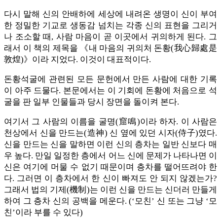
다시 말해 신의 안배하에 세상에 내려온 생명이 신이 부여
한 정밀한 기교로 생동감 넘치는 각종 신의 표현을 그리거
나 조소할 때, 사람 마음이 곧 이곳에서 귀의하게 된다. 그
래서 이 책의 제목을 《내 마음의 귀의처 돈황(我心歸處是
敦煌)》이라 지었다. 이것이 대표적이다.
돈황석굴에 관련된 모든 문헌에서 만든 사람에 대한 기록
이 아주 드물다. 본문에서는 이 기회에 돈황에 처음으로 석
굴을 판 일부 인물들과 당시 장면을 돌이켜 본다.
여기서 그 사람의 이름을 굴명(窟鳴)이라 하자. 이 사람은
천상에서 신을 만드는(造神) 신 옆에 있던 시자(侍子)였다.
신을 만드는 신을 말하면 이런 신의 층차는 일반 신보다 매
우 높다. 만일 일정한 층에서 어느 신에 문제가 나타나면 이
신은 여기에 머물 수 없기 때문이며 층차를 떨어뜨려야 한
다. 그러면 이 층차에서 한 신이 빠져도 안 되지 않겠는가?
그래서 법의 기제(機制)는 이런 신을 만드는 신더러 만들게
하여 그 층차 신의 공백을 메운다. (‘모친’ 신 또는 그냥 ‘모
친’이라 부를 수 있다)