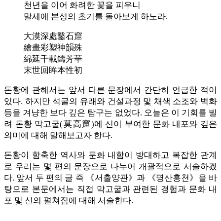
천년을 이어 화려한 꽃을 피우니
말세에 본성의 초기를 돌아보게 하노라.
大漠深處鑿石窟
繪畫彩塑神韻殊
綿延千載鑄芳華
末世回眸本性初
돈황에 관해서는 앞서 다른 문장에서 간단히 언급한 적이
있다. 하지만 석굴의 유래와 건설과정 및 채색 소조와 벽화
등을 겨냥한 보다 깊은 탐구는 없었다. 오늘은 이 기회를 빌
려 돈황 막고굴(莫高窟)에 신이 부여한 문화 내포와 깊은
의미에 대해 말해보고자 한다.
돈황이 함축한 역사와 문화 내함이 방대하고 복잡한 관계
로 우리는 몇 편의 문장으로 나누어 개괄적으로 서술하겠
다. 앞서 두 편의 글 즉 《서출양관》과 《명산홍천》을 바
탕으로 본문에서는 직접 막고굴과 관련된 경험과 문화 내
포 및 신의 펼쳐짐에 대해 서술한다.