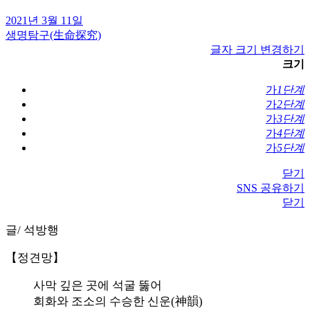
2021년 3월 11일
생명탐구(生命探究)
글자 크기 변경하기
크기
가
1단계
가
2단계
가
3단계
가
4단계
가
5단계
닫기
SNS 공유하기
닫기
글/ 석방행
【정견망】
사막 깊은 곳에 석굴 뚫어
회화와 조소의 수승한 신운(神韻)