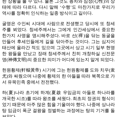
한 상황을 볼 수 있다. 물론 그것도 층차와 심성(心性)의 상
태에 따라 다르다. 다시 말해 ‘수행’도 마찬가지로 우리가
역사를 정확히 인식하는 일종 방식이고 길이다.
굴명은 수인씨 시대에 사람으로 전생했고 당시에 또 창세
주를 뵈었다. 창세주께서는 그에게 인간세상에서 중요한
한가지 사명을 명시해주셨다. 바로 선(禪)을 닦는 동굴을
만들어 후세인들에게 길을 닦아주는 것이다. 그는 심지어
태산에 올라간 적도 있으며 그곳에서 상고 시기 일부 현명
한 왕들을 만났고 장래 창세주께서 친히 개창하실 신전문
명(神傳文明)의 중요한 의미가 어디에 있는지 알게 되었다.
헌원황제(軒轅黃帝) 시기에 그는 헌원황제를 도와 치우(蚩
尤)와 싸웠으며 나중에 황제의 한 아들을 따라 북쪽으로 가
서 유목민족 중에서 전전했다.
하(夏)나라 초기에 하계(夏啟 우임금의 아들로 하나라를
개국한 시조)를 따라 왕조를 세웠다. 최초의 정권의 형식이
었기 때문에 아주 많은 힘을 기울여야 했다. 나중에 상나라
탕 임금이 폭군 걸왕을 정벌하는 과정에는 탕의 기거를 돌
보았다.