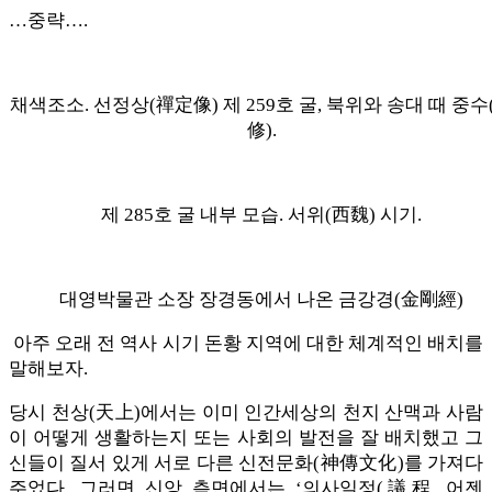
…중략….
채색조소. 선정상(禪定像) 제 259호 굴, 북위와 송대 때 중수
修).
제 285호 굴 내부 모습. 서위(西魏) 시기.
대영박물관 소장 장경동에서 나온 금강경(金剛經)
아주 오래 전 역사 시기 돈황 지역에 대한 체계적인 배치를
말해보자.
당시 천상(天上)에서는 이미 인간세상의 천지 산맥과 사람
이 어떻게 생활하는지 또는 사회의 발전을 잘 배치했고 그
신들이 질서 있게 서로 다른 신전문화(神傳文化)를 가져다
주었다. 그러면 신앙 측면에서는 ‘의사일정(議程 어젠