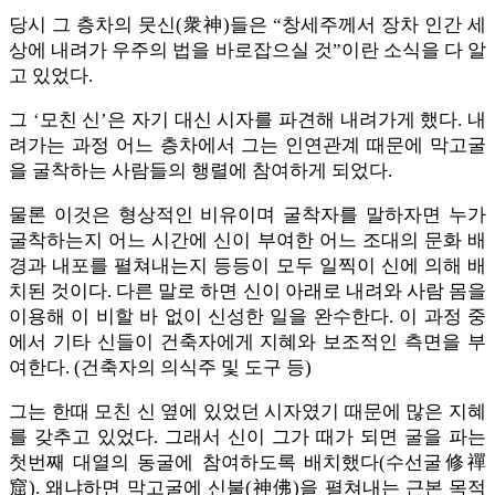
당시 그 층차의 뭇신(衆神)들은 “창세주께서 장차 인간 세
상에 내려가 우주의 법을 바로잡으실 것”이란 소식을 다 알
고 있었다.
그 ‘모친 신’은 자기 대신 시자를 파견해 내려가게 했다. 내
려가는 과정 어느 층차에서 그는 인연관계 때문에 막고굴
을 굴착하는 사람들의 행렬에 참여하게 되었다.
물론 이것은 형상적인 비유이며 굴착자를 말하자면 누가
굴착하는지 어느 시간에 신이 부여한 어느 조대의 문화 배
경과 내포를 펼쳐내는지 등등이 모두 일찍이 신에 의해 배
치된 것이다. 다른 말로 하면 신이 아래로 내려와 사람 몸을
이용해 이 비할 바 없이 신성한 일을 완수한다. 이 과정 중
에서 기타 신들이 건축자에게 지혜와 보조적인 측면을 부
여한다. (건축자의 의식주 및 도구 등)
그는 한때 모친 신 옆에 있었던 시자였기 때문에 많은 지혜
를 갖추고 있었다. 그래서 신이 그가 때가 되면 굴을 파는
첫번째 대열의 동굴에 참여하도록 배치했다(수선굴修禪
窟). 왜냐하면 막고굴에 신불(神佛)을 펼쳐내는 근본 목적