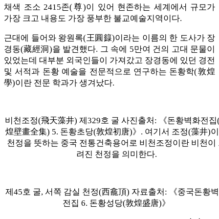
채색 조소 2415존(尊)이 있어 현존하는 세계에서 규모가
가장 크고 내용도 가장 풍부한 불교예술지역이다.
근대에 들어와 왕원록(王圓籙)이라는 이름의 한 도사가 장
경동(藏經洞)을 발견했다. 그 속에 5만여 건의 고대 문물이
있었는데 대부분 외국인들이 가져갔고 장경동에 있던 경전
및 서적과 돈황 예술을 전문적으로 연구하는 돈황학(敦煌
學)이란 전문 학과가 생겨났다.
비천조정(飛天藻井) 제329호 굴 사진출처: 《돈황벽화전집
煌壁畫全集) 5. 돈황초당(敦煌初唐)》. 여기서 조정(藻井)
천정을 뜻하는 중국 전통건축용어로 비천조정이란 비천이
려진 천정을 의미한다.
제45호 굴, 서쪽 감실 천정(西龕頂) 자료출처: 《중국돈황
전집 6. 돈황성당(敦煌盛唐)》