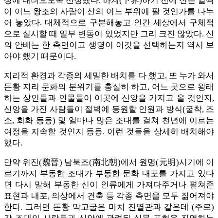
상에 내려오도록 선정했다. 하계(下界)하기 전에 신은 일찍
이 어느 왕조의 사람이 산의 어느 부위에 팔 것인가를 나누
어 놓았다. 대체적으로 구분해놓고 인간 세상에서 구체적
으로 실시할 때 일부 변동이 있었지만 그리 크진 않았다. 신
의 안배는 한 측면이고 생명이 이것을 선택하는지 역시 보
아야 했기 때문이다.
지리적 환경과 각종의 세밀한 배치를 다 했고, 또 누가 와서
돈황 지리 문화의 분위기를 충실히 하고, 어느 곳으로 왕래
하는 상인들과 인물들이 이곳에 신앙을 가지고 올 것인지,
신앙을 가진 사람들이 절벽에 동원할 인원과 방식(굴착, 조
소, 회화 등등) 및 얼마나 많은 조대를 걸쳐 천년에 이르는
여정을 지속할 것인지 등등. 이런 것들을 상세히 배치해야
했다.
만약 위진(魏晉) 남북조(南北朝)에서 원명(元明)시기에 이
르기까지 부동한 조대가 부동한 문화 내포를 가지고 있다
면 다시 말해 부동한 신이 인류에게 가져다주거나 펼쳐준
표현과 내포, 의상에서 건축 등 각종 측면을 모두 짊어져야
한다. 그러면 돈황 막고굴은 마치 진열관과 같은데 (주로)