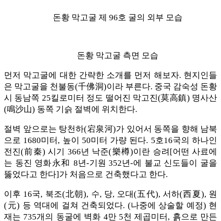
돈황 막고굴 제 96호 굴의 외부 모습
돈황 막고굴 측면 모습
먼저 막고굴에 대한 간략한 소개를 먼저 해보자. 현지인들
은 막고굴을 천불동(千佛洞)이라 부른다. 중국 감숙성 돈황
시 동남쪽 25킬로미터 정도 떨어진 막고진(莫高鎮) 명사산
(鳴沙山) 동쪽 기슭 절벽에 위치한다.
절벽 앞으로는 탕천하(宕泉河)가 있어서 동쪽을 향해 남북
으로 1680미터, 높이 50미터 가량 된다. 5호16국의 하나인
전진(前秦) 시기 366년 낙준(樂樽)이란 승려[어떤 사료에
는 동진 영화永和 8년-기원 352년-에 불교 신도들이 굴을
뚫었다고 한다]가 처음으로 건축했다고 한다.
이후 16국, 북조(北朝), 수, 당, 오대(五代), 서하(西夏), 원
(元) 등 역대에 걸쳐 건축되었다. (나중에 상술할 예정) 현
재는 735개의 동굴에 벽화 4만 5천 제곱미터, 흙으로 만든