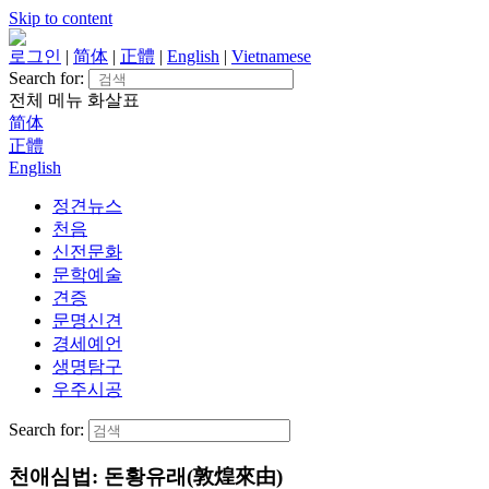
Skip to content
로그인
|
简体
|
正體
|
English
|
Vietnamese
Search for:
전체 메뉴
화살표
简体
正體
English
정견뉴스
천음
신전문화
문학예술
견증
문명신견
경세예언
생명탐구
우주시공
Search for:
천애심법: 돈황유래(敦煌來由)