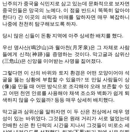
닌주의가 중국을 식민지로 삼고 있는데 문화적으로 보자면
중국인들은 망국의 노예다. 이 점을 반드시 똑똑히 알아야
한다!) 간 이곳의 쇠락과 비애를 말하자면 매우 복잡하니
나중에 천천히 탐구해보도록 하자.
당시 많은 신들이 돈황 지역에 아주 상세한 배치를 했다.
우선 명사산(鳴沙山)과 월아천(月牙泉)은 그 자체로 사람
들에게 신적(神跡)을 증명하는 것이다. 막고굴과 삼위산
(三危山)은 신앙을 이어받는 사명을 짊어졌다.
그렇다면 이 산의 바위와 토지 환경은 어떤 모양이어야 석
굴을 뚫는 상황에 부합할 수 있을까? 또 만일 사람들이 상
(像)을 만들 때 어떤 방식으로 조각해야 오래 보존할 수 있
고 어떤 천연 안료를 사용해야 채색 조소와 벽화가 쉽게 퇴
색하지 않을 수 있을까? 등등 매우 상세히 배치했다.
막고굴과 삼위산을 말하자면 이 두 산은 천상에서 매우 영
성이 있는 바위였다. 그것들은 원래 거리가 서로 멀었는데
안배한 신은 한 단락의 시간을 지나서 그것들이 비로소 세