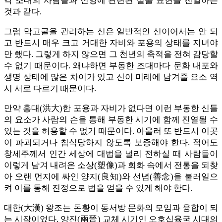
각 조대의 사람들과 신앙에 관련된 실물 표현을 진열하는
것과 같다.
그럼 막고굴을 관리하는 신은 일반적인 신이어서는 안 되
고 반드시 매우 크고 거대한 자비와 포용의 상태를 지녀야
만 했다. 그렇게 하지 않으면 그 천년의 축적을 전혀 감당할
수 없기 때문이다. 왜냐하면 부동한 조대마다 문화 내포와
생명 상태에 많은 차이가 있고 신이 미래에 남겨줄 요소 역
시 서로 다르기 때문이다.
만약 홍대(洪大)한 포용과 자비가 없다면 이런 부동한 신들
의 요소가 사람의 손을 통해 부동한 시기에 함께 진열될 수
있는 것을 허용할 수 없기 때문이다. 아울러 또 반드시 이곳
이 파괴되거나 침식당하지 않도록 보증해야 한다. 적어도
창세주께서 인간 세상에 대법을 널리 전하실 때 사람들이
이렇게 남겨 내려온 소상(塑像)과 회화 속에서 전통을 되찾
아 오랜 먼지에 싸인 양지(良知)와 선념(善念)을 불러일으
켜 이를 통해 진정으로 법을 얻을 수 있게 해야 한다.
대한(大漢) 왕조는 돈황이 동서방 문화의 모임과 융합이 되
는 시작이었다. 양진(兩晉) 교체 시기인 오호십육국 시대의