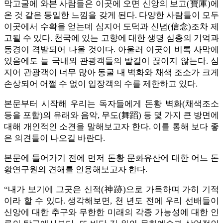
막고굴에 와본 사람들은 이곳에 오면 신앙의 보고(寶庫)에
온 것 같은 동일한 느낌을 갖게 된다. 다양한 사람들이 모두
이곳에서 수확을 얻는데 심지어 도덕과 신념(信念)조차 제
고될 수 있다. 천국에 있는 고향에 대한 생명 심층의 기억과
동경이 격발되어 나올 것이다. 아울러 이곳이 비록 사막에
있음에도 늘 국내외 관광객들의 발길이 끊이지 않는다. 심
지어 관광객이 너무 많아 동굴 내 벽화와 채색 조소가 크게
손상되어 어쩔 수 없이 입장객의 수를 제한하고 있다.
본문부터 시작해 우리는 독자들에게 돈황 벽화(채색조소
등을 포함)의 유래와 음악, 무도(舞蹈) 등 몇 가지 큰 방면에
대해 개인적인 소견을 말해보고자 한다. 이를 통해 보다 좋
은 의견들이 나오길 바란다.
본문에 들어가기 전에 먼저 돈황 문화유산에 대한 어느 돈
황연구원의 견해를 인용해보고자 한다.
“내가 보기에 그곳은 신적(神跡)으로 가득하며 가히 기적
이라 할 수 있다. 생각해보면, 천 년도 전에 우리 선배들이
신앙에 대한 추구와 무한한 미래의 각종 가능성에 대한 인