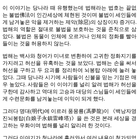
이 이야기는 당나라 때 유행했는데 법해라는 법호는 끝없
는 불법佛法이 인간세상에 체현된 것이며 불법이 세인들에
게 남겨놓은 악을 제거하는 제악(除惡)의 상징이자 증거다.
법해의 역할은 절대로 불법을 보호하는 것을 준칙으로 삼
았다. 불법은 동물이 인체에 오르거나 인체의 정화를 빨아
들이는 것을 허용하지 않는다.
법해는 백사와 청어가 미녀로 변환하여 고귀한 정화지기를
가지려고 허선을 유혹하는 것을 보았다. 법해는 손을 써서
허선을 구하고 두 요괴를 정리하여 뇌봉탑 아래에 눌러 놓
았다. 그때 당나라 시기에 사람들이 신불을 믿는 기점은 매
우 높았다. 사람들은 이 이야기를 널리 알려 법해가 허선을
구한데 감사하고 역대의 고승과 대당의 스님들이 세인들에
게 수련문화를 남겨놓는데 이익이 되게 했다.
그러다 명대(明代)에 이르러 풍몽룡(馮夢龍)이 《백낭자영
진뇌봉탑(白娘子永鎮雷峰塔)》을 쓴 것은 본래 세상을 경
고하는 우화이며 법해를 널리 알리려 한 것이다.
그러다 이야기가 청나라에 흘러와서 여러 내용이 첨가되었