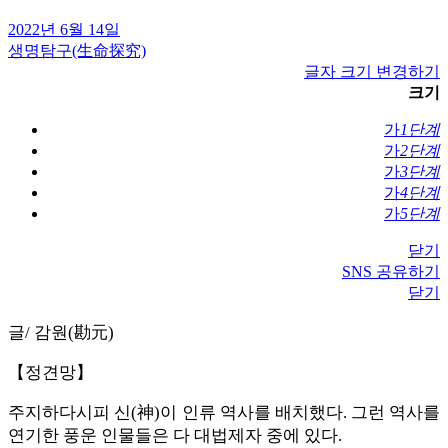
2022년 6월 14일
생명탐구(生命探究)
글자 크기 변경하기
크기
가
1단계
가
2단계
가
3단계
가
4단계
가
5단계
닫기
SNS 공유하기
닫기
글/ 감원(勘元)
【정견망】
주지하다시피 신(神)이 인류 역사를 배치했다. 그런 역사를
연기한 풍운 인물들은 다 대법제자 중에 있다.