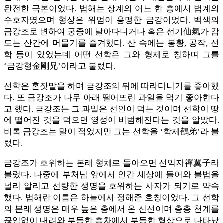
완전한 극본이었다. 법해는 상계의 어느 한 층에서 법계의
수호자였으며 형상은 위엄이 용맹한 금강이었다. 백색의
금강조로 변하여 궁중에 날아다니거나 혹은 선기仙氣가 감
도는 산간에 머물기를 즐겨했다. 산 속에는 봉황, 공작, 선
학 등이 있었는데 어떤 선학은 그와 형제로 칭하며 그를
‘금강형金剛兄’이라고 불렀다.
선학은 혼잣말을 하며 금강조의 뒤에 따라다니기를 좋아했
다. 또 금강조가 나무 아래 떨어뜨린 과일을 먹기 좋아한다
고 했다. 금강조는 그 과일은 선인이 먹는 것이며 선학이 땅
에 떨어진 것을 먹으면 영성이 비범해진다는 것을 알았다.
비록 금강조는 말이 적었지만 그는 선학을 ‘학제鶴弟’라 불
렀다.
금강조가 호위하는 본래 형체로 돌아오면 선익자禪翼子라
불렀다. 나중에 부처님 앞에서 인간 세상에 들어와 불법을
널리 알리고 선량한 생명을 호위하는 사자가 되기로 약속
했다. 법해란 이름은 하늘에서 정해준 호칭이었다. 그 선학
의 본래 생명은 매우 높은 층에서 온 신선이며 층층 천계를
끊임없이 내려와 부동한 층차에서 부동한 형상으로 나타났