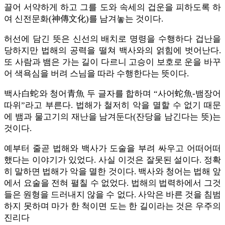
끌어 서약하게 하고 그를 도와 속세의 겁운을 피하도록 하
여 신전문화(神傳文化)를 남겨놓는 것이다.
허선에 담긴 뜻은 신선의 배치로 명령을 수행하다 겁난을
당하지만 법해의 공력을 떨쳐 백사와의 얽힘에 벗어난다.
또 사람과 뱀은 가는 길이 다르니 고승이 보호로 운을 바꾸
어 색욕심을 버려 스님을 따라 수행한다는 뜻이다.
백사白蛇와 청어青魚 두 글자를 합하며 “사어蛇魚-뱀장어
따위”라고 부른다. 법해가 철저히 악을 멸할 수 없기 때문
에 뱀과 물고기의 재난을 남겨둔다(잔당을 남긴다는 뜻)는
것이다.
예부터 줄곧 법해와 백사가 도술을 부려 싸우고 어떠어떠
했다는 이야기가 있었다. 사실 이것은 잘못된 설이다. 정확
히 말하면 법해가 악을 멸한 것이다. 백사와 청어는 법해 앞
에서 요술을 전혀 펼칠 수 없었다. 법해의 법력하에서 그것
들은 원형을 드러내지 않을 수 없다. 사악은 바른 것을 침범
하지 못하며 마가 한 척이면 도는 한 길이라는 것은 우주의
진리다