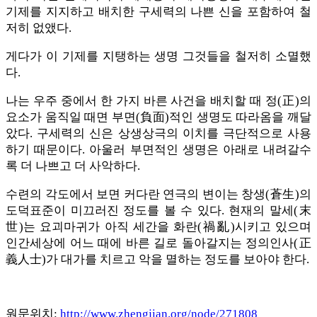
기제를 지지하고 배치한 구세력의 나쁜 신을 포함하여 철
저히 없앴다.
게다가 이 기제를 지탱하는 생명 그것들을 철저히 소멸했
다.
나는 우주 중에서 한 가지 바른 사건을 배치할 때 정(正)의
요소가 움직일 때면 부면(負面)적인 생명도 따라옴을 깨달
았다. 구세력의 신은 상생상극의 이치를 극단적으로 사용
하기 때문이다. 아울러 부면적인 생명은 아래로 내려갈수
록 더 나쁘고 더 사악하다.
수련의 각도에서 보면 커다란 연극의 변이는 창생(蒼生)의
도덕표준이 미끄러진 정도를 볼 수 있다. 현재의 말세(末
世)는 요괴마귀가 아직 세간을 화란(禍亂)시키고 있으며
인간세상에 어느 때에 바른 길로 돌아갈지는 정의인사(正
義人士)가 대가를 치르고 악을 멸하는 정도를 보아야 한다.
원문위치:
http://www.zhengjian.org/node/271808