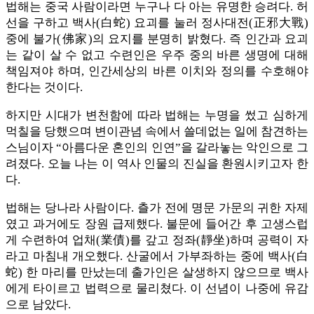
법해는 중국 사람이라면 누구나 다 아는 유명한 승려다. 허
선을 구하고 백사(白蛇) 요괴를 눌러 정사대전(正邪大戰)
중에 불가(佛家)의 요지를 분명히 밝혔다. 즉 인간과 요괴
는 같이 살 수 없고 수련인은 우주 중의 바른 생명에 대해
책임져야 하며, 인간세상의 바른 이치와 정의를 수호해야
한다는 것이다.
하지만 시대가 변천함에 따라 법해는 누명을 썼고 심하게
먹칠을 당했으며 변이관념 속에서 쓸데없는 일에 참견하는
스님이자 “아름다운 혼인의 인연”을 갈라놓는 악인으로 그
려졌다. 오늘 나는 이 역사 인물의 진실을 환원시키고자 한
다.
법해는 당나라 사람이다. 츨가 전에 명문 가문의 귀한 자제
였고 과거에도 장원 급제했다. 불문에 들어간 후 고생스럽
게 수련하여 업채(業債)를 갚고 정좌(靜坐)하며 공력이 자
라고 마침내 개오했다. 산굴에서 가부좌하는 중에 백사(白
蛇) 한 마리를 만났는데 출가인은 살생하지 않으므로 백사
에게 타이르고 법력으로 물리쳤다. 이 선념이 나중에 유감
으로 남았다.