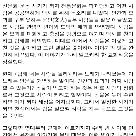
신문화 운동 시기가 되자 전통문화는 파괴당하고 어떤 사
람은 공공연하게 백사를 위해 목소리를 내었다. 인간과 요
괴를 구분 못하는 문인(文人)들은 사람들을 잘못 이끌었고,
또 사람들 관념의 변이와 도덕의 패괴를 반영했다. 사람들
은 요괴를 미화하고 충성을 망령으로 여기며 백사를 찬미
하고 법해를 비방했다. 대대로 이어서 사람들은 이렇게 고
친 것을 좋아하고 그런 결말을 좋아하여 이야기의 맛을 완
전히 바꾸었다. 이 이야기가 원래 일으키려 한 교화작용을
상실했다.
현재 <법해 너는 사랑을 몰라> 라는 노래가 나타났는데 이
노래는 인문을 거역하는 일이다. 인간과 요괴가 어찌 사랑
할 수 있는가? 동물이 얻고자 하는 것은 바로 사람의 정화
로서 그것으로 사람이 되려고 할뿐이다. 동물은 높이 수련
하면 마가 되며 세상을 어지럽힌다. 그래서 일정한 시기가
되면 천상에서는 겁을 일으켜 벼락을 치는 등으로 그것들
을 죽인다.
그렇다면 명대부터 근대에 이르기까지 수백 년 사이에 민
간에서 유전된 이야기에 무엇 때문에 이런 변이가 나타났