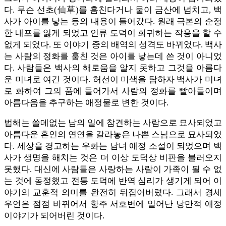
다. 무슨 선초(仙草)를 훔친다거나 물이 금산에 넘치고, 백
사가 아이를 낳는 등의 내용이 들어갔다. 원래 극본의 순정
한 내포를 잃게 되었고 인류 도덕이 회귀하는 작용을 할 수
없게 되었다. 또 이야기 중의 배역의 성격도 바뀌었다. 백사
는 사람의 정화를 훔친 것은 아이를 낳는데 쓴 것이 아니었
다. 사람들은 백사의 해로움을 알지 못하고 그것을 아름다
운 미녀로 여긴 것이다. 허선이 미색을 탐하자 백사가 미녀
로 화하여 그의 품에 들어가서 사람의 정화를 빨아들이며
아름다움을 추구하는 애정물로 변한 것이다.
법해는 쓸데없는 남의 일에 참견하는 사람으로 묘사되었고
아름다운 혼인의 연연을 갈라놓은 나쁜 스님으로 묘사되었
다. 세상을 경고하는 우화는 남녀 애정 소설이 되었으며 백
사가 생명을 해치는 것은 더 이상 도덕상 비판을 불러오지
못했다. 대신에 사람들은 사랑하는 사람이 가족이 될 수 없
는 것에 동정했고 전통 도덕에 반역 심리가 생기게 되어 이
야기의 교훈적 의미를 완전히 뒤집어버렸다. 그래서 경세
우언은 점점 바뀌어서 항주 서호변에 일어난 낭만적 애정
이야기가 되어버린 것이다.