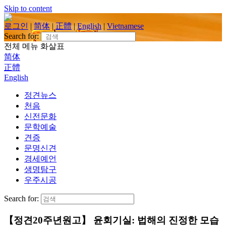
Skip to content
로그인
|
简体
|
正體
|
English
|
Vietnamese
Search for:
전체 메뉴
화살표
简体
正體
English
정견뉴스
천음
신전문화
문학예술
견증
문명신견
경세예언
생명탐구
우주시공
Search for:
【정견20주년원고】 윤회기실: 법해의 진정한 모습