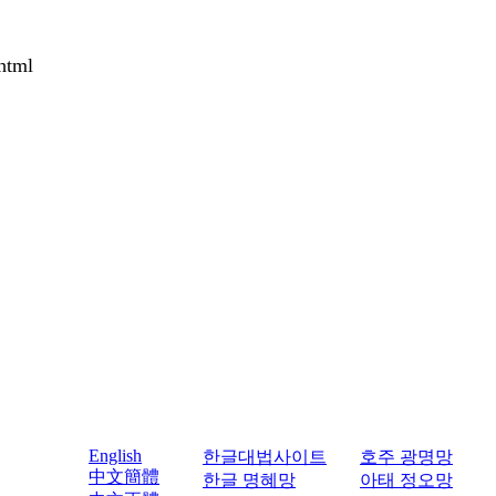
html
English
한글대법사이트
호주 광명망
中文簡體
한글 명혜망
아태 정오망