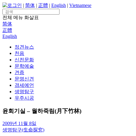
Skip
로그인
|
简体
|
正體
|
English
|
Vietnamese
to
Search
content
for:
전체 메뉴
화살표
简体
正體
English
정견뉴스
천음
신전문화
문학예술
견증
문명신견
경세예언
생명탐구
우주시공
윤회기실 – 월하죽림(月下竹林)
2009년 11월 8일
생명탐구(生命探究)