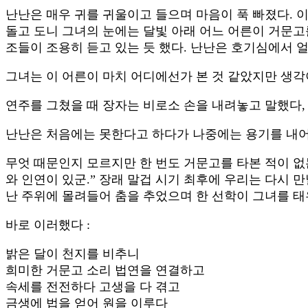
난난은 매우 귀를 귀울이고 들으며 마음이 푹 빠졌다. 
돌고 도니 그녀의 눈에는 달빛 아래 어느 어른이 거문고를 
조들이 조용히 듣고 있는 듯 했다. 난난은 호기심에서 
그녀는 이 어른이 마치 어디에선가 본 것 같았지만 생각
연주를 그쳤을 때 장자는 비로소 손을 내려놓고 말했다,
난난은 처음에는 못한다고 하다가 나중에는 용기를 내어
무엇 때문인지 모르지만 한 번도 거문고를 타본 적이 없는
와 인연이 있군.” 장래 말겁 시기 최후에 우리는 다시 만
난 주위에 몰려들어 춤을 추었으며 한 선학이 그녀를 태
바로 이러했다 :
밝은 달이 천지를 비추니
희미한 거문고 소리 법연을 연결하고
속세를 전전하다 고생을 다 겪고
금생에 법을 얻어 원을 이루다