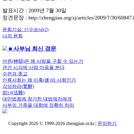
발표시간 : 2009년 7월 30일
정견문장 : http://zhengjian.org/zj/articles/2009/7/30/60847.
Previous
윤회기실: 신수승낙(2)
글
Post:
Next
나의 윤회
내
Post:
■ 사부님 최신 경문
비
게
션윈(神韻)은 왜 사람을 구할 수 있는가
관건 시각에 사람 마음을 본다
이
수련과 종교
션
인류사회는 왜 미혹(迷)의 사회인가
각성하라(驚醒)
법난(法難)
대만법회에 참가한 대법제자에게
사부의 가족을 대함에 정확히 하라
Copyright 2026 © 1999-2026 zhengjian.or.kr |
문의하기