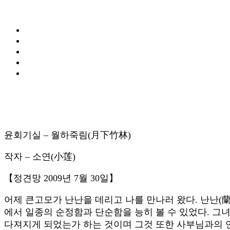
윤회기실 – 월하죽림(月下竹林)
작자 – 소연(小莲)
【정견망 2009년 7월 30일】
어제 큰고모가 난난을 데리고 나를 만나러 왔다. 난난(蘭
에서 일종의 순정함과 단순함을 능히 볼 수 있었다. 그녀
다져지게 되었는가 하는 것이며 그것 또한 사부님과의 