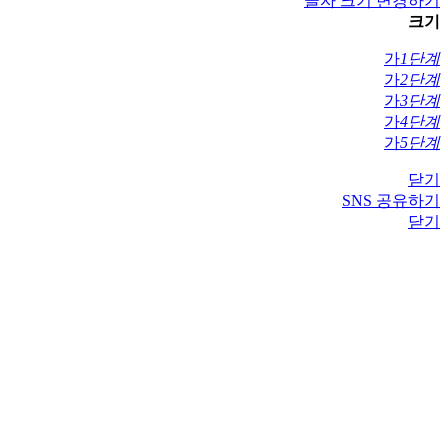
글자 크기 변경하기
크기
가
1단계
가
2단계
가
3단계
가
4단계
가
5단계
닫기
SNS 공유하기
닫기