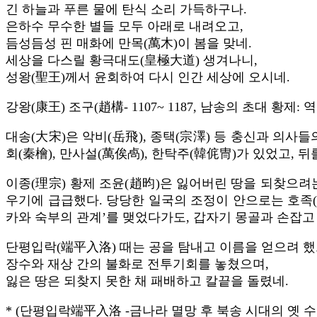
긴 하늘과 푸른 물에 탄식 소리 가득하구나.
은하수 무수한 별들 모두 아래로 내려오고,
듬성듬성 핀 매화에 만목(萬木)이 봄을 맞네.
세상을 다스릴 황극대도(皇極大道) 생겨나니,
성왕(聖王)께서 윤회하여 다시 인간 세상에 오시네.
강왕(康王) 조구(趙構- 1107~ 1187, 남송의 초대 황제
대송(大宋)은 악비(岳飛), 종택(宗澤) 등 충신과 의사
회(秦檜), 만사설(萬俟卨), 한탁주(韓侂冑)가 있었고, 
이종(理宗) 황제 조윤(趙昀)은 잃어버린 땅을 되찾으려
우기에 급급했다. 당당한 일국의 조정이 안으로는 호족(
카와 숙부의 관계’를 맺었다가도, 갑자기 몽골과 손잡고
단평입락(端平入洛) 때는 공을 탐내고 이름을 얻으려 했
장수와 재상 간의 불화로 전투기회를 놓쳤으며,
잃은 땅은 되찾지 못한 채 패배하고 칼끝을 돌렸네.
* (단평입락端平入洛 -금나라 멸망 후 북송 시대의 옛 