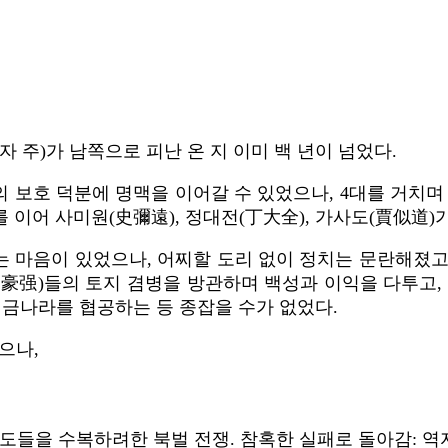
: 역자 주)가 남쪽으로 피난 온 지 이미 백 년이 넘었다.
들의 보호 덕분에 명맥을 이어갈 수 있었으나, 4대를 거치
뒤를 이어 사미원(史彌遠), 정대전(丁大全), 가사도(賈似道)
는 마음이 있었으나, 어찌할 도리 없이 정치는 문란해졌
豪强)들의 토지 겸병을 방관하며 백성과 이익을 다투고,
 금나라를 협공하는 등 종잡을 수가 없었다.
으나,
수도들을 수복하려한 북벌 전쟁. 참혹한 실패로 돌아감: 역자