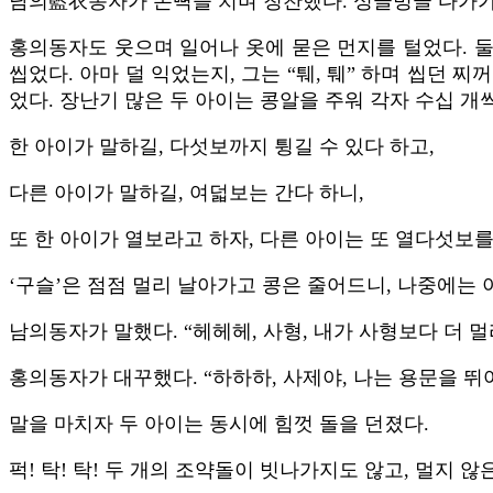
남의藍衣동자가 손뼉을 치며 칭찬했다. 싱글벙글 다가가 홍
홍의동자도 웃으며 일어나 옷에 묻은 먼지를 털었다. 둘
씹었다. 아마 덜 익었는지, 그는 “퉤, 퉤” 하며 씹던
었다. 장난기 많은 두 아이는 콩알을 주워 각자 수십 개
한 아이가 말하길, 다섯보까지 튕길 수 있다 하고,
다른 아이가 말하길, 여덟보는 간다 하니,
또 한 아이가 열보라고 하자, 다른 아이는 또 열다섯보를
‘구슬’은 점점 멀리 날아가고 콩은 줄어드니, 나중에는 
남의동자가 말했다. “헤헤헤, 사형, 내가 사형보다 더 멀
홍의동자가 대꾸했다. “하하하, 사제야, 나는 용문을 뛰
말을 마치자 두 아이는 동시에 힘껏 돌을 던졌다.
퍽! 탁! 탁! 두 개의 조약돌이 빗나가지도 않고, 멀지 