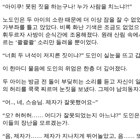
“아이쿠! 못된 짓을 하는구나! 누가 사람을 치느냐?!”
노도인은 두 아이의 소란 때문에 더 이상 잠을 잘 수 없
가부좌를 틀고 앉았다. 비록 화난 기색은 조금도 없었으
휘두르자 사방이 순식간에 조용해졌다. 원래 산림 속에서
르는 ‘콸콸콸’ 소리만 들려올 뿐이었다.
“너희 두 녀석이 저지른 짓이냐?” 도인이 실눈을 뜨고
이 한마디 물음에 도인의 위엄은 한층 더 깊어졌다.
두 아이는 방금 전 돌이 부딪히는 소리를 듣고 자신이 
의 허리를 쿡쿡 찌르며 눈짓을 보냈다. 그제야 남의동자
“어.., 네, 스승님. 제자가 잘못했어요~”
“오? 허허허…… 어디가 잘못되었는지 아느냐?” 도인은
이들의 장난을 모르겠는가.
“음, 제자가…… 제자가 지나치게 뛰어놀았고, 음…… 