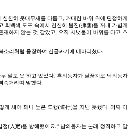
으며 천천히 옷매무새를 다듬고, 거대한 바위 위에 단정하게
고 회백색 도포 속에서 천천히 불진(拂塵)을 꺼내 가볍게
존재하지 않는 것 같았고, 오직 시냇물이 바위를 타고 흐
고 북소리처럼 웅장하여 산골짜기에 메아리쳤다.
아무 말도 못 하고 있었다. 홍의동자가 팔꿈치로 남의동자
 삐죽거리며 말했다.
게 세어 꽤나 높은 도행(道行)을 지닌 듯했다. 어찌 아
입정(入定)을 방해했어요.” 남의동자는 본래 정직하고 말