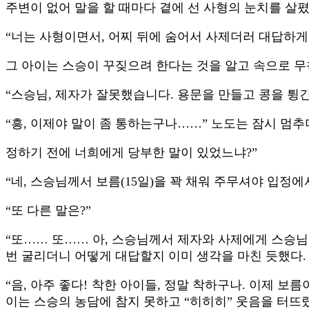
주변이 없어 말을 할 때마다 곁에 선 사형의 눈치를 살폈
“너는 사형이면서, 어찌 뒤에 숨어서 사제더러 대답하게
그 아이는 스승이 꾸짖으려 한다는 것을 알고 속으로 무
“스승님, 제자가 잘못했습니다. 용문을 만들고 콩을 튕긴
“흥, 이제야 말이 좀 통하는구나……” 노도는 잠시 멈추
정하기 전에 너희에게 당부한 말이 있었느냐?”
“네, 스승님께서 보름(15일)을 꽉 채워 주무셔야 입정
“또 다른 말은?”
“또…… 또…… 아, 스승님께서 제자와 사제에게 스승
번 굴리더니 어떻게 대답할지 이미 생각을 마친 듯했다.
“음, 아주 좋다! 착한 아이들, 정말 착하구나. 이제 보
이는 스승의 농담에 참지 못하고 “히히히” 웃음을 터뜨