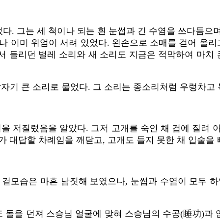
었다. 그는 세 척이나 되는 흰 눈썹과 긴 수염을 쓰다듬
나 이미 위엄이 서려 있었다. 왼손으로 소매를 걷어 올리
 들리던 벌레 소리와 새 소리도 지금은 적막하여 마치 
 갑자기 큰 소리로 물었다. 그 소리는 종소리처럼 우렁차
일을 저질렀음을 알았다. 그저 고개를 숙인 채 겁에 질려 
가 대답할 차례임을 깨닫고, 고개도 들지 못한 채 입술을
 겉모습은 마흔 남짓해 보였으나, 눈썹과 수염이 모두 하얗
또 돌을 던져 스승님 얼굴에 맞혀 스승님의 수공(睡功)과 