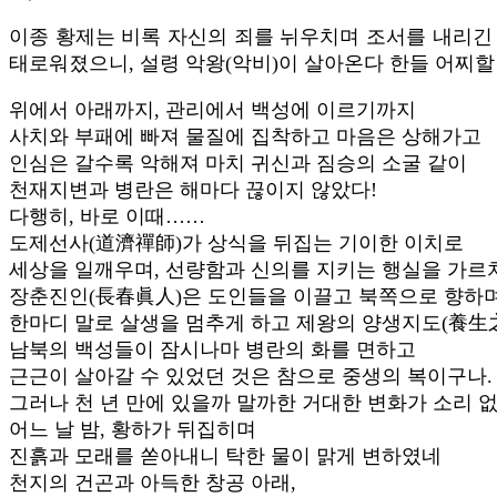
이종 황제는 비록 자신의 죄를 뉘우치며 조서를 내리긴 
태로워졌으니, 설령 악왕(악비)이 살아온다 한들 어찌할
위에서 아래까지, 관리에서 백성에 이르기까지
사치와 부패에 빠져 물질에 집착하고 마음은 상해가고
인심은 갈수록 악해져 마치 귀신과 짐승의 소굴 같이
천재지변과 병란은 해마다 끊이지 않았다!
다행히, 바로 이때……
도제선사(道濟禪師)가 상식을 뒤집는 기이한 이치로
세상을 일깨우며, 선량함과 신의를 지키는 행실을 가르
장춘진인(長春眞人)은 도인들을 이끌고 북쪽으로 향하며
한마디 말로 살생을 멈추게 하고 제왕의 양생지도(養生
남북의 백성들이 잠시나마 병란의 화를 면하고
근근이 살아갈 수 있었던 것은 참으로 중생의 복이구나.
그러나 천 년 만에 있을까 말까한 거대한 변화가 소리 
어느 날 밤, 황하가 뒤집히며
진흙과 모래를 쏟아내니 탁한 물이 맑게 변하였네
천지의 건곤과 아득한 창공 아래,