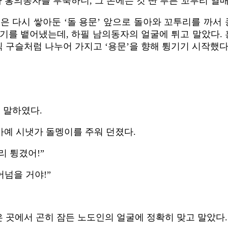
의동자를 부축하니, 그 손에는 갓 딴 푸른 꼬투리 열매가
은 다시 쌓아둔 ‘돌 용문’ 앞으로 돌아와 꼬투리를 까서 
 찌꺼기를 뱉어냈는데, 하필 남의동자의 얼굴에 튀고 말았
씩 구슬처럼 나누어 가지고 ‘용문’을 향해 튕기기 시작했다
 말하였다.
아예 시냇가 돌멩이를 주워 던졌다.
리 튕겼어!”
어넘을 거야!”
않은 곳에서 곤히 잠든 노도인의 얼굴에 정확히 맞고 말았다.