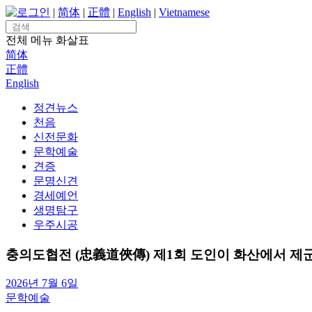
Skip
로그인
|
简体
|
正體
|
English
|
Vietnamese
to
Search
content
for:
전체 메뉴
화살표
简体
正體
English
정견뉴스
천음
신전문화
문학예술
견증
문명신견
경세예언
생명탐구
우주시공
충의도협전 (忠義道俠傳) 제1회 도인이 화산에서 제군
2026년 7월 6일
문학예술