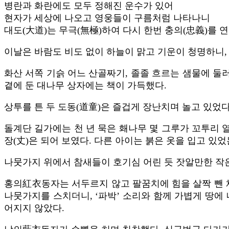
병란과 화란에도 모두 정해진 운수가 있어
현자가 세상에 나오고 영웅들이 구름처럼 나타나니
대도(大道)는 무극(無極)하여 다시 한번 충의(忠義)를 
이날은 바람도 비도 없이 하늘이 맑고 기운이 청명하니, 
화산 서쪽 기슭 어느 산골짜기, 졸졸 흐르는 샘물에 둘
곁에 둔 대나무 상자에는 책이 가득했다.
상투를 튼 두 도동(道童)은 즐겁게 장난치며 놀고 있었다
돌계단 길가에는 천 년 묵은 홰나무 몇 그루가 꼬투리 
장(丈)은 되어 보였다. 다른 아이는 붉은 옷을 입고 있
나뭇가지 위에서 참새들이 호기심 어린 듯 잣알만한 작
홍의紅衣동자는 서두르지 않고 팔꿈치에 힘을 살짝 뺀 채, 
나뭇가지를 스치더니, ‘파박’ 소리와 함께 가볍게 땅에
어지지 않았다.