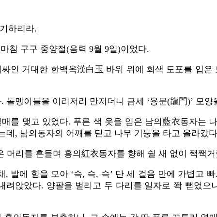
연기하리라.
마침 구구 중양절(음력 9월 9일)이었다.
러싸인 거대한 한백옥漢白玉 바위 위에 회색 도포를 입은 
. 돌멩이들을 이리저리 만지더니 금세 ‘용문(龍門)’ 모양
열매를 맺고 있었다. 푸른 색 옷을 입은 남의藍衣동자는 
었는데, 남의동자의 어깨를 딛고 나무 기둥을 타고 올라갔다
은 머리를 흔들며 홍의紅衣동자를 향해 쉴 새 없이 짹짹거
발에 힘을 모아 ‘슥, 슥, 슥’ 단 세 걸음 만에 가볍고
 내려앉았다. 양팔을 벌리고 두 다리를 일자로 쫙 뻗었으나