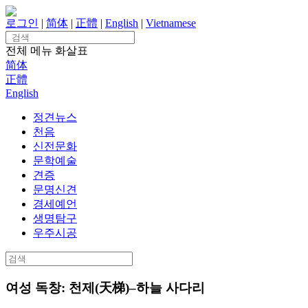
Skip
to
로그인
|
简体
|
正體
|
English
|
Vietnamese
content
Search
for:
전체 메뉴
화살표
简体
正體
English
정견뉴스
천음
신전문화
문학예술
견증
문명신견
경세예언
생명탐구
우주시공
Search
for:
여성 독창: 천제(天梯)–하늘 사다리