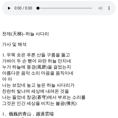
천제(天梯)–하늘 사다리
가사 및 해석
1. 우뚝 솟은 푸른 산들 구름을 뚫고
가벼이 두 손 뻗어 파란 하늘 만지네
누가 하늘에 풍경(風磬)을 걸었는지
아름다운 음악 소리 마음을 움직이네
아 아
나는 보았네 높고 높은 하늘 사다리가
찬란히 빛나며 세상에 내려온 것을
나는 들었네 창궁(蒼穹)에서 부르는 소리를
그것은 인간 세상을 비치는 불광(佛光)
1、巍巍的青山，越過雲端