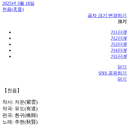
2025년 3월 18일
천음(天音)
글자 크기 변경하기
크기
가
1단계
가
2단계
가
3단계
가
4단계
가
5단계
닫기
SNS 공유하기
닫기
【천음】
작사: 자운(紫雲)
작곡: 유도(有道)
편곡: 환귀(喚歸)
노래: 추현(秋賢)