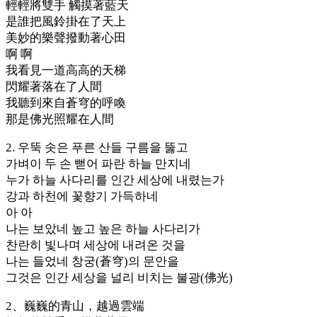
輕輕將雙手 觸摸著藍天
是誰把風鈴掛在了天上
美妙的樂聲撥動著心田
啊 啊
我看見一道高高的天梯
閃耀著落在了人間
我聽到來自蒼穹的呼喚
那是佛光照耀在人間
2. 우뚝 솟은 푸른 산들 구름을 뚫고
가벼이 두 손 뻗어 파란 하늘 만지네
누가 하늘 사다리를 인간 세상에 내렸는가
강과 하천에 꽃향기 가득하네
아 아
나는 보았네 높고 높은 하늘 사다리가
찬란히 빛나며 세상에 내려온 것을
나는 들었네 창궁(蒼穹)의 문안을
그것은 인간 세상을 널리 비치는 불광(佛光)
2、巍巍的青山，越過雲端