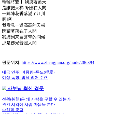
輕輕將雙手 觸摸著藍天
是誰把天梯 降臨在人間
一陣陣花香落滿了江川
啊 啊
我看見一道高高的天梯
閃耀著落在了人間
我聽到來自蒼穹的問候
那是佛光普照人間
원문위치:
https://www.zhengjian.org/node/286394
Previous
대금 연주: 여몽령–득도(得度)
글
Post:
Next
여성 독창: 법을 얻어 수련
내
Post:
사부님 최신 경문
비
게
션윈(神韻)은 왜 사람을 구할 수 있는가
관건 시각에 사람 마음을 본다
이
수련과 종교