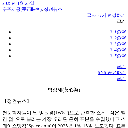
2025년 1월 25일
우주시공(宇宙時空)
,
정견뉴스
글자 크기 변경하기
크기
가
1단계
가
2단계
가
3단계
가
4단계
가
5단계
닫기
SNS 공유하기
닫기
막심해(莫心海)
【정견뉴스】
천문학자들이 웹 망원경(JWST)으로 관측한 소위 “작은 빨
간 점”으로 불리는 가장 오래된 은하 표본을 수집했다고 스
페이스닷컴(Space.com)이 2025년 1월 15일 보도했다. 표본