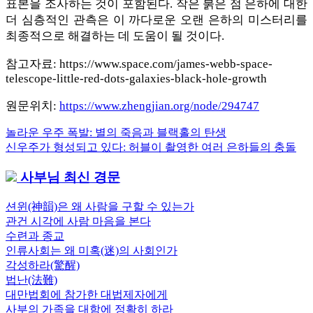
표본을 조사하는 것이 포함된다. 작은 붉은 점 은하에 대한
더 심층적인 관측은 이 까다로운 오랜 은하의 미스터리를
최종적으로 해결하는 데 도움이 될 것이다.
참고자료: https://www.space.com/james-webb-space-
telescope-little-red-dots-galaxies-black-hole-growth
원문위치:
https://www.zhengjian.org/node/294747
Previous
놀라운 우주 폭발: 별의 죽음과 블랙홀의 탄생
글
Post:
Next
신우주가 형성되고 있다: 허블이 촬영한 여러 은하들의 충돌
내
Post:
사부님 최신 경문
비
게
션윈(神韻)은 왜 사람을 구할 수 있는가
관건 시각에 사람 마음을 본다
이
수련과 종교
션
인류사회는 왜 미혹(迷)의 사회인가
각성하라(驚醒)
법난(法難)
대만법회에 참가한 대법제자에게
사부의 가족을 대함에 정확히 하라