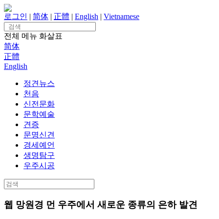
Skip
to
로그인
|
简体
|
正體
|
English
|
Vietnamese
content
Search
for:
전체 메뉴
화살표
简体
正體
English
정견뉴스
천음
신전문화
문학예술
견증
문명신견
경세예언
생명탐구
우주시공
Search
for:
웹 망원경 먼 우주에서 새로운 종류의 은하 발견