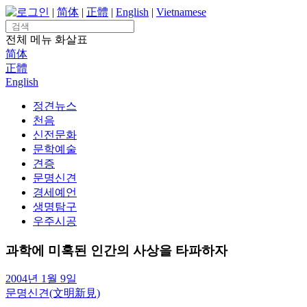
Skip
로그인
|
简体
|
正體
|
English
|
Vietnamese
to
Search
content
for:
전체 메뉴
화살표
简体
正體
English
정견뉴스
천음
신전문화
문학예술
견증
문명신견
경세예언
생명탐구
우주시공
과학에 미혹된 인간의 사상을 타파하자
2004년 1월 9일
문명신견(文明新見)