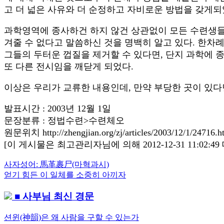
고 더 넓은 사유와 더 순정하고 자비로운 방법을 갖게
과학영역에 종사하건 하지 않건 상관없이 모든 수련생들
겨줄 수 없다고 말씀하신 것을 명백히 알고 있다. 한차
그들의 두터운 껍질을 제거할 수 있다면, 단지 과학에
또 다른 전시임을 깨닫게 되었다.
이상은 우리가 교류한 내용인데, 만약 부당한 곳이 있다
발표시간 : 2003년 12월 1일
문장분류 : 정법수련>수련체오
원문위치 http://zhengjian.org/zj/articles/2003/12/1/24716.h
[이 게시물은 최고관리자님에 의해 2012-12-31 11:02:
Previous
사자성어: 馬革裹尸(마혁과시)
글
Post:
Next
얻기 힘든 이 일체를 소중히 아끼자
내
Post:
■ 사부님 최신 경문
비
게
션윈(神韻)은 왜 사람을 구할 수 있는가