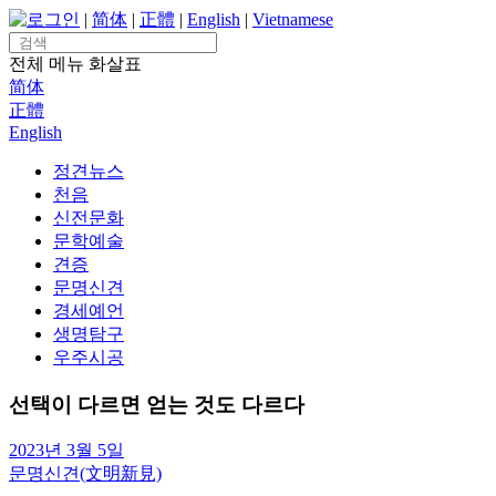
Skip
로그인
|
简体
|
正體
|
English
|
Vietnamese
to
Search
content
for:
전체 메뉴
화살표
简体
正體
English
정견뉴스
천음
신전문화
문학예술
견증
문명신견
경세예언
생명탐구
우주시공
선택이 다르면 얻는 것도 다르다
2023년 3월 5일
문명신견(文明新見)