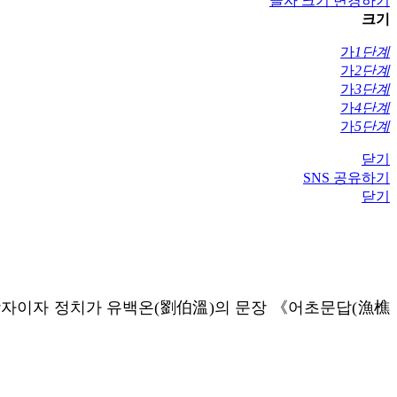
글자 크기 변경하기
크기
가
1단계
가
2단계
가
3단계
가
4단계
가
5단계
닫기
SNS 공유하기
닫기
 학자이자 정치가 유백온(劉伯溫)의 문장 《어초문답(漁樵