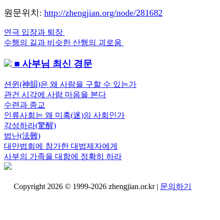
원문위치:
http://zhengjian.org/node/281682
Previous
연극 입장과 퇴장
글
Post:
Next
수행의 길과 비슷한 산행의 괴로움
내
Post:
■ 사부님 최신 경문
비
게
션윈(神韻)은 왜 사람을 구할 수 있는가
관건 시각에 사람 마음을 본다
이
수련과 종교
션
인류사회는 왜 미혹(迷)의 사회인가
각성하라(驚醒)
법난(法難)
대만법회에 참가한 대법제자에게
사부의 가족을 대함에 정확히 하라
Copyright 2026 © 1999-2026 zhengjian.or.kr |
문의하기