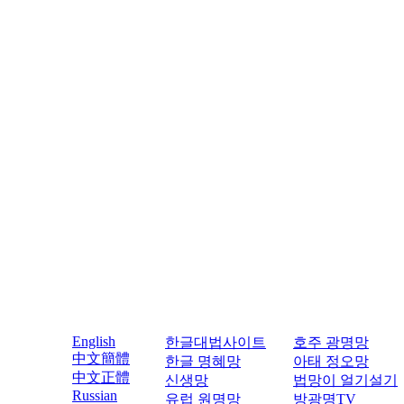
English
한글대법사이트
호주 광명망
中文簡體
한글 명혜망
아태 정오망
中文正體
신생망
법망이 얼기설기
Russian
유럽 원명망
방광명TV