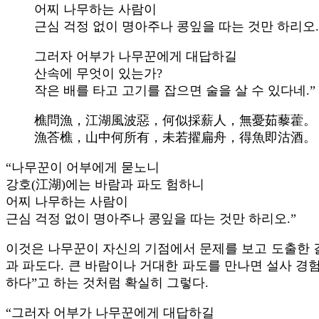
어찌 나무하는 사람이
근심 걱정 없이 명아주나 콩잎을 따는 것만 하리오.
그러자 어부가 나무꾼에게 대답하길
산속에 무엇이 있는가?
작은 배를 타고 고기를 잡으면 술을 살 수 있다네.”
樵問漁，江湖風波惡，何似採薪人，無憂茹藜藿。
漁荅樵，山中何所有，未若擢扁舟，得魚即沽酒。
“나무꾼이 어부에게 묻노니
강호(江湖)에는 바람과 파도 험하니
어찌 나무하는 사람이
근심 걱정 없이 명아주나 콩잎을 따는 것만 하리오.”
이것은 나무꾼이 자신의 기점에서 문제를 보고 도출한 결
과 파도다. 큰 바람이나 거대한 파도를 만나면 설사 경
하다”고 하는 것처럼 확실히 그렇다.
“그러자 어부가 나무꾼에게 대답하길