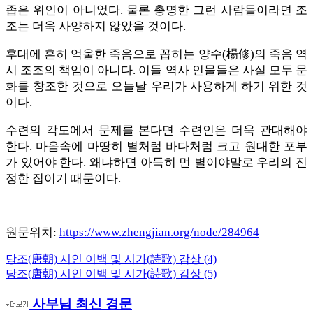
좁은 위인이 아니었다. 물론 총명한 그런 사람들이라면 조
조는 더욱 사양하지 않았을 것이다.
후대에 흔히 억울한 죽음으로 꼽히는 양수(楊修)의 죽음 역
시 조조의 책임이 아니다. 이들 역사 인물들은 사실 모두 문
화를 창조한 것으로 오늘날 우리가 사용하게 하기 위한 것
이다.
수련의 각도에서 문제를 본다면 수련인은 더욱 관대해야
한다. 마음속에 마땅히 별처럼 바다처럼 크고 원대한 포부
가 있어야 한다. 왜냐하면 아득히 먼 별이야말로 우리의 진
정한 집이기 때문이다.
원문위치:
https://www.zhengjian.org/node/284964
Previous
당조(唐朝) 시인 이백 및 시가(詩歌) 감상 (4)
글
Post:
Next
당조(唐朝) 시인 이백 및 시가(詩歌) 감상 (5)
내
Post:
사부님 최신 경문
비