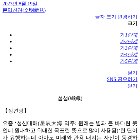
2023년 8월 19일
문명신견(文明新見)
글자 크기 변경하기
크기
가
1단계
가
2단계
가
3단계
가
4단계
가
5단계
닫기
SNS 공유하기
닫기
섬섬(纖纖)
【정견망】
요즘 ‘성신대해(星辰大海 역주: 원래는 별과 큰 바다란 뜻
인데 원대하고 위대한 목표란 뜻으로 많이 사용됨)’란 단어
가 유행하는데 아마도 미래와 관용 내지는 자신이 동경하