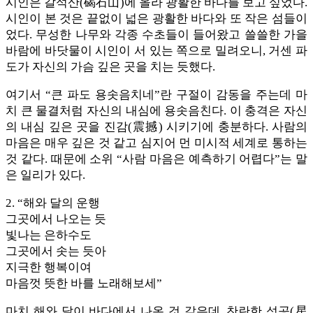
시인은 갈석산(碣石山)에 올라 광활한 바다를 보고 싶었다.
시인이 본 것은 끝없이 넓은 광활한 바다와 또 작은 섬들이
었다. 무성한 나무와 각종 수초들이 들어왔고 쓸쓸한 가을
바람에 바닷물이 시인이 서 있는 쪽으로 밀려오니, 거센 파
도가 자신의 가슴 깊은 곳을 치는 듯했다.
여기서 “큰 파도 용솟음치네”란 구절이 감동을 주는데 마
치 큰 물결처럼 자신의 내심에 용솟음친다. 이 충격은 자신
의 내심 깊은 곳을 진감(震撼) 시키기에 충분하다. 사람의
마음은 매우 깊은 것 같고 심지어 먼 미시적 세계로 통하는
것 같다. 때문에 소위 “사람 마음은 예측하기 어렵다”는 말
은 일리가 있다.
2. “해와 달의 운행
그곳에서 나오는 듯
빛나는 은하수도
그곳에서 솟는 듯아
지극한 행복이여
마음껏 뜻한 바를 노래해보세”
마치 해와 달이 바다에서 나온 것 같은데, 찬란한 성공(星