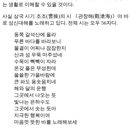
는 생활로 이해할 수 있을 것이다.
사실 삼국 시기 조조(曹操)의 시 《관창해(觀滄海)》야 바
로 성신대해를 노래하고 있다. 전체 시는 모두 56자다.
동쪽 갈석산에 올라
푸른 바다를 바라보니
물결이 어찌나 잠잠한지
산과 섬 우뚝 마주섰네
수목이 빽빽이 자라
온갖 풀은 무성한데
쓸쓸한 가을바람에
큰 파도 용솟음치네
해와 달의 운행
그곳에서 나오는 듯
빛나는 은하수도
그곳에서 솟는 듯아
지극한 행복이여
마음껏 뜻한 바를 노래해보세