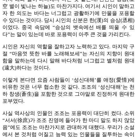
空 별이 빛나는 하늘)도 마찬가지다. 여기서 시인이 말하고
자 한 의도는 바다는 너그럽고 광활하기에 만물을 포용할
수 있다는 것이다. 당시 시인의 신분은 한(漢)의 승상(丞相)
이었다. 중국 속담에 “승상의 뱃속에선 배를 띄울 수 있
다”는 말이 있는데 바로 포용력이 아주 큰 것을 가리킨다.
시인은 자신의 역할을 잘하고자 노력하고 있다. 마지막 구
절 “마음껏 뜻한 바를 노래해보세”는 자신의 지향이 원대
함을 말하는데 다시 말해 바다처럼 너그럽고 별처럼 원대
(遠大)하다는 것이다.
이렇게 본다면 요즘 사람들이 ‘성신대해’를 애정(愛情)에
비유한 것은 너무 협소한 것 같다. 조조의 ‘성신대해’는 천
하 창생(蒼生)을 포함한 것으로 그야말로 진정하게 원대한
포부였다.
사실 역사상의 인물인 조조는 포용력이 대단히 컸다. 소위
“서서(徐庶)가 조조 진영에 들어가 한 마디 말도 하지 않았
음”에도 조조는 마찬가지로 관대하게 대했다. 우리가 소설
에서 본 것처럼 어질고 능력 있는 인물들을 질투하는 속이