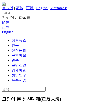
Skip
to
로그인
|
简体
|
正體
|
English
|
Vietnamese
content
Search
for:
전체 메뉴
화살표
简体
正體
English
정견뉴스
천음
신전문화
문학예술
견증
문명신견
경세예언
생명탐구
우주시공
Search
for:
고인이 본 성신대해(星辰大海)