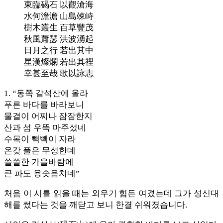
東臨碣石 以觀滄海
水何澹澹 山島竦峙
樹木叢生 百草豐茂
秋風蕭瑟 洪波湧起
日月之行 若出其中
星漢燦爛 若出其裡
幸甚至哉 歌以詠志
1. “동쪽 갈석산에 올라
푸른 바다를 바라보니
물결이 어찌나 잠잠한지
산과 섬 우뚝 마주섰네
수목이 빽빽이 자라
온갖 풀은 무성한데
쓸쓸한 가을바람에
큰 파도 용솟음치네”
처음 이 시를 읽을 때는 외우기 힘든 여겼는데 그가 성신대
해를 썼다는 것을 깨닫고 보니 한결 쉬워졌습니다.