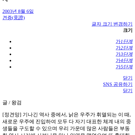
2003년 8월 6일
견증(見證)
글자 크기 변경하기
크기
가
1단계
가
2단계
가
3단계
가
4단계
가
5단계
닫기
SNS 공유하기
닫기
글 / 왕검
[정견망] 기나긴 역사 중에서, 낡은 우주가 휘멸되는 이 때,
새로운 우주에 진입하여 모두 다 자기 대표한 체계 내의 중
생들을 구도할 수 있으며 우리 가운데 많은 사람들은 부동