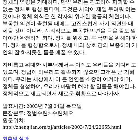
정체의 역량은 거대하다. 만약 우리는 견고하여 파괴할 수
없는 정체로 형성 된다며, 그것은 사악이 제일 두려워 하는
것이다! 정체 의식은 한 각자의 위대한 흉금의 체현이다.
부동한 의견이 출현될 때에는 고집스럽게 자기 의견만 내
세울 것이 아니라, 선의적으로 부동한 의견을 듣을 줄도 알
아야만 완전하게 되며, 정체를 위하고, 큰 국면을 위해야 한
다. 정체를 형성함으로서, 정체 내의 상호 간의 보충하여 개
인의 잘 하지못한 틈을 메꿀 수 있다.
자비롭고 위대한 사부님께서는 아직도 우리들을 기다리고
있으며, 정법이 하루라도 결속되지 않으면 그것은 곧 기회
이다. 우리는 세상에서 이 큰 인연을 소중히 여겨야 하며,
정체를 형성하여, 우리가 마땅히 해야 할 일들을 해야한다.
정체적으로 제고되면서 새로운 휘황으로 나아가자.
발표시간: 2003년 7월 24일 목요일
문장분류: 정법수련> 수련체오
원문위치:
http://zhengjian.org/zj/articles/2003/7/24/22655.html
Previous
최후의 심판