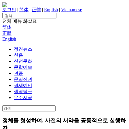
Skip
to
로그인
|
简体
|
正體
|
English
|
Vietnamese
content
Search
for:
전체 메뉴
화살표
简体
正體
English
정견뉴스
천음
신전문화
문학예술
견증
문명신견
경세예언
생명탐구
우주시공
Search
for:
정체를 형성하여, 사전의 서약을 공동적으로 실행하
자