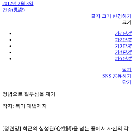
2012년 2월 3일
견증(見證)
글자 크기 변경하기
크기
가
1단계
가
2단계
가
3단계
가
4단계
가
5단계
닫기
SNS 공유하기
닫기
정념으로 질투심을 제거
작자: 북미 대법제자
[정견망] 최근의 심성관(心性關)을 넘는 중에서 자신의 각