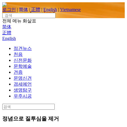
Skip
to
로그인
|
简体
|
正體
|
English
|
Vietnamese
content
Search
for:
전체 메뉴
화살표
简体
正體
English
정견뉴스
천음
신전문화
문학예술
견증
문명신견
경세예언
생명탐구
우주시공
Search
for:
정념으로 질투심을 제거