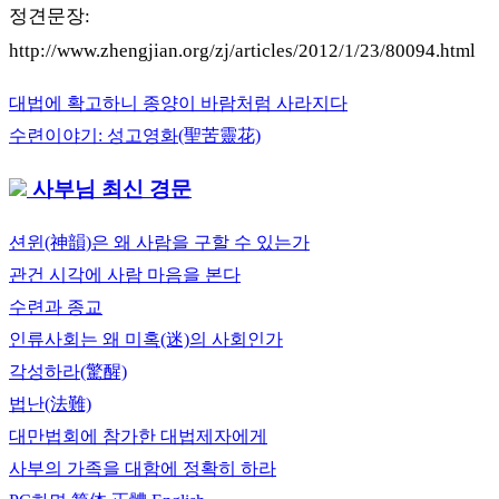
정견문장:
http://www.zhengjian.org/zj/articles/2012/1/23/80094.html
글
Previous
대법에 확고하니 종양이 바람처럼 사라지다
탐
Post:
Next
수련이야기: 성고영화(聖苦靈花)
색
Post:
사부님 최신 경문
션윈(神韻)은 왜 사람을 구할 수 있는가
관건 시각에 사람 마음을 본다
수련과 종교
인류사회는 왜 미혹(迷)의 사회인가
각성하라(驚醒)
법난(法難)
대만법회에 참가한 대법제자에게
사부의 가족을 대함에 정확히 하라