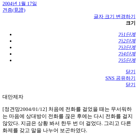
2004년 1월 17일
견증(見證)
글자 크기 변경하기
크기
가
1단계
가
2단계
가
3단계
가
4단계
가
5단계
닫기
SNS 공유하기
닫기
대만제자
[정견망2004/01/12] 처음에 전화를 걸었을 때는 무서워하
는 마음에 상대방이 전화를 끊은 후에는 다시 전화를 걸지
않았다. 지금은 상황 봐서 한두 번 더 걸었다. 그리고 다른
화제를 갖고 말을 나누어 보곤하였다.