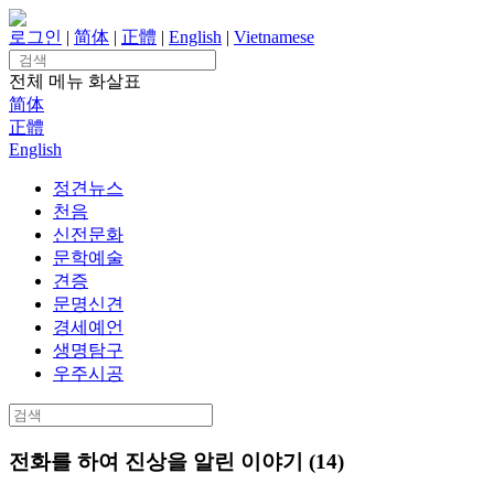
Skip
to
로그인
|
简体
|
正體
|
English
|
Vietnamese
content
Search
for:
전체 메뉴
화살표
简体
正體
English
정견뉴스
천음
신전문화
문학예술
견증
문명신견
경세예언
생명탐구
우주시공
Search
for:
전화를 하여 진상을 알린 이야기 (14)