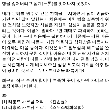
행을 잃어버리고 삼계(三界)를 벗어나지 못했다.
내가 은혜를 원수로 갚은 친척을 무시하면서 남이 언급하
기만 하면 같이 말했는데 처음에는 마치 법을 실증하기 위
한 것처럼 보였지만 사실은 자신의 심성이 높음을 증명하
려는 것이다. 이렇게 말하다보면 제대로 파악하지 못하는
곳이 나타나는데 처음에는 불평하다가 나중에는 각종 마음
이 모두 뒤집혀 나온다. 가령 억울하고 상처받은 마음이나
미워하는 마음 등이다. 이것은 바로 질투심의 해로움을 완
전히 인식하지 못한 것이다. 아울러 매 한 단락 시간을 거쳐
늘 어떤 사람이 나를 대신해 불평하면 다시 관을 넘겼다. 이
는 사존께서 내게 배치해주신 심성 제고의 기회를 아주 많
이 낭비한 것으로 너무나 부끄러울 따름이다!
최근의 작은 수련체험이니 부족한 곳이 있다면 자비로 바
로잡아주기 바란다.
주:
[1] 리훙쯔 사부님 저작：《전법륜》
[2] 리훙쯔 사부님 저작：《스위스법회설법》​