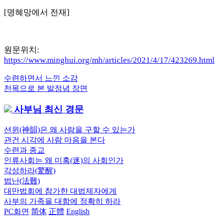
[명혜망에서 전재]
원문위치:
https://www.minghui.org/mh/articles/2021/4/17/423269.html
Previous
수련하면서 느낀 소감
글
Post:
Next
천목으로 본 발정념 장면
내
Post:
사부님 최신 경문
비
게
션윈(神韻)은 왜 사람을 구할 수 있는가
관건 시각에 사람 마음을 본다
이
수련과 종교
션
인류사회는 왜 미혹(迷)의 사회인가
각성하라(驚醒)
법난(法難)
대만법회에 참가한 대법제자에게
사부의 가족을 대함에 정확히 하라
PC화면
简体
正體
English