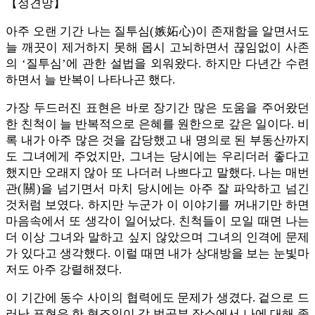
【정견망】
아주 오랜 기간 나는 질투심(嫉妬心)이 존재함을 알면서도
늘 깨끗이 제거하지 못해 몹시 고뇌하면서 끊임없이 사존
의 ‘질투심’에 관한 설법을 외워왔다. 하지만 다년간 수련
하면서 늘 반복이 나타나곤 했다.
가장 두드러진 표현은 바로 장기간 많은 도움을 주어왔던
한 친척이 늘 반복적으로 은혜를 원한으로 갚은 일이다. 비
록 내가 아주 많은 것을 감당했고 내 명의로 된 부동산까지
도 그녀에게 주었지만, 그녀는 당시에는 우리더러 좋다고
했지만 오래지 않아 또 나더러 나쁘다고 말했다. 나는 매번
관(關)을 넘기면서 마치 당시에는 아주 잘 파악하고 넘긴
것처럼 보였다. 하지만 누군가 이 이야기를 꺼내기만 하면
마음속에서 또 생각이 일어났다. 친척들이 모일 때면 나는
더 이상 그녀와 말하고 싶지 않았으며 그녀의 인격에 문제
가 있다고 생각했다. 이럴 때면 내가 상대방을 보는 눈빛마
저도 아주 강렬해졌다.
이 기간에 동수 사이의 협력에도 문제가 생겼다. 겉으로 드
러난 표현은 한 협조인이 각 법공부 장소에서 나에 대해 좋