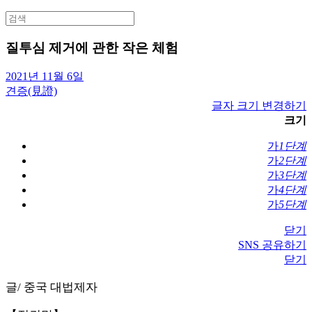
Search
for:
질투심 제거에 관한 작은 체험
2021년 11월 6일
견증(見證)
글자 크기 변경하기
크기
가
1단계
가
2단계
가
3단계
가
4단계
가
5단계
닫기
SNS 공유하기
닫기
글/ 중국 대법제자