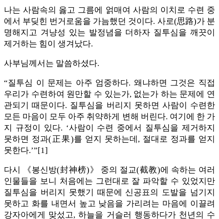
나는 사람속의 옳고 그름에 얽매여 사람의 이치로 수련 중
에서 부딪힌 번거로움을 가늠했던 것이다. 사로(思路)가 분
명해지고 겨냥성 있는 발정념을 더하자 질투심을 깨끗이
제거하는 힘이 생겨났다.
사부님께서는 말씀하셨다.
“질투심 이 문제는 아주 엄중하다. 왜냐하면 그것은 직접
우리가 수련하여 원만할 수 있는가, 없는가 하는 문제에 연
관되기 때문이다. 질투심을 버리지 못하면 사람이 수련한
모든 마음이 모두 아주 취약하게 변해 버린다. 여기에 한 가
지 규정이 있다. ‘사람이 수련 중에서 질투심을 제거하지
못하면 정과(正果)를 얻지 못하는데, 절대로 정과를 얻지
못한다.’”[1]
다시 《봉신방(封神榜)》 중의 절교(截教)에 속하는 여러
인물들을 보니 처음에는 그런대로 잘 파악할 수 있었지만
질투심을 버리지 못했기 때문에 신공표의 도발을 넘기지
못하고 화를 내면서 높고 낮음을 가리려는 마음에 이끌려
강자아에게 맞섰고, 하늘을 거슬러 행동하다가 천년의 수