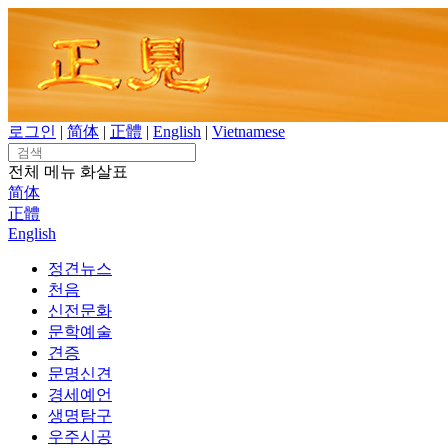
Skip
to
content
로그인
|
简体
|
正體
|
English
|
Vietnamese
Search
for:
전체 메뉴
화살표
简体
正體
English
정견뉴스
천음
신전문화
문학예술
견증
문명신견
경세예언
생명탐구
우주시공