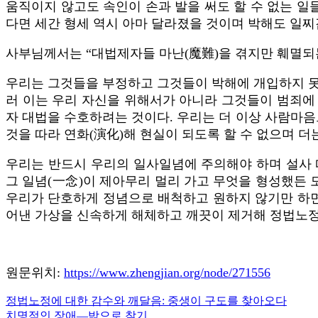
움직이지 않고도 속인이 손과 발을 써도 할 수 없는 일
다면 세간 형세 역시 아마 달라졌을 것이며 박해도 일
사부님께서는 “대법제자들 마난(魔難)을 겪지만 훼멸되
우리는 그것들을 부정하고 그것들이 박해에 개입하지 못하
러 이는 우리 자신을 위해서가 아니라 그것들이 범죄에 
자 대법을 수호하려는 것이다. 우리는 더 이상 사람마음
것을 따라 연화(演化)해 현실이 되도록 할 수 없으며 더는
우리는 반드시 우리의 일사일념에 주의해야 하며 설사 
그 일념(一念)이 제아무리 멀리 가고 무엇을 형성했든 
우리가 단호하게 정념으로 배척하고 원하지 않기만 하면 
어낸 가상을 신속하게 해체하고 깨끗이 제거해 정법노정을
원문위치:
https://www.zhengjian.org/node/271556
Previous
정법노정에 대한 감수와 깨달음: 중생이 구도를 찾아오다
글
Post:
Next
치명적인 장애—밖으로 찾기