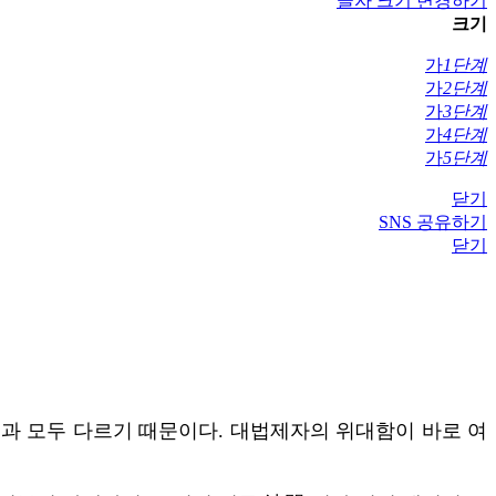
글자 크기 변경하기
크기
가
1단계
가
2단계
가
3단계
가
4단계
가
5단계
닫기
SNS 공유하기
닫기
련과 모두 다르기 때문이다. 대법제자의 위대함이 바로 여