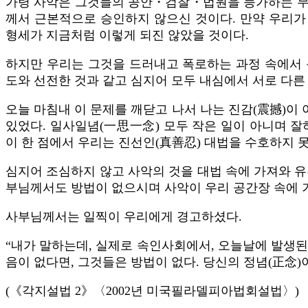
가령 사악은 그것들의 공안・검찰・법원을 능가하는 무
께서 근본적으로 승인하지 않으신 것이다. 만약 우리가
형세가 지금처럼 이렇게 되진 않았을 것이다.
하지만 우리는 그것을 드러내고 폭로하는 과정 속에서 
도와 선전한 것과 같고 심지어 모두 내심에서 서로 다른
오늘 마침내 이 문제를 깨닫고 나서 나는 진감(震撼)이
있었다. 일사일념(一思一念) 모두 작은 일이 아니며 잘
이 한 점에서 우리는 진선인(真善忍) 대법을 수호하지 
심지어 조심하지 않고 사악의 것을 대법 속에 가져와 유
부님께서도 방법이 없으시며 사악이 우리 공간장 속에 
사부님께서는 일찍이 우리에게 경고하셨다.
​“내가 말하는데, 실제로 속인사회에서, 오늘날에 발생
음이 없다면, 그것들은 방법이 없다. 당신의 정념(正念)
(《각지설법 2》〈2002년 미국필라델피아법회설법〉)