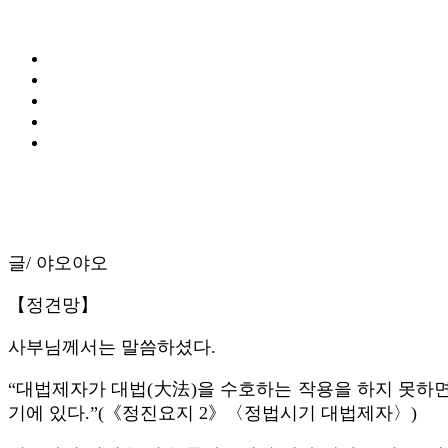
글/ 야오야오
【정견망】
사부님께서는 말씀하셨다.
“대법제자가 대법(大法)을 수호하는 작용을 하지 못하면
기에 있다.”(《정진요지 2》〈정법시기 대법제자〉)