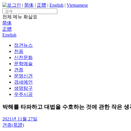
Skip
로그인
|
简体
|
正體
|
English
|
Vietnamese
to
Search
content
for:
전체 메뉴
화살표
简体
正體
English
정견뉴스
천음
신전문화
문학예술
견증
문명신견
경세예언
생명탐구
우주시공
박해를 타파하고 대법을 수호하는 것에 관한 작은 생
2021년 11월 27일
견증(見證)