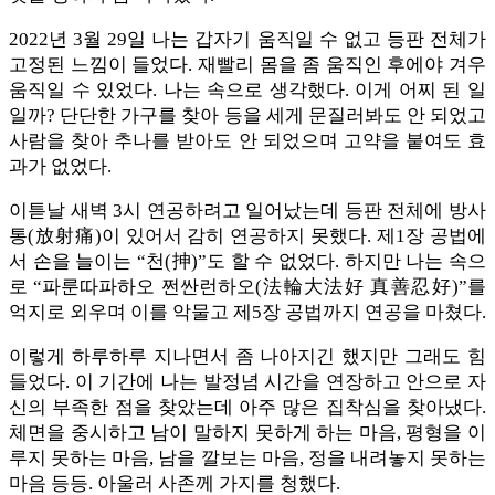
2022년 3월 29일 나는 갑자기 움직일 수 없고 등판 전체가
고정된 느낌이 들었다. 재빨리 몸을 좀 움직인 후에야 겨우
움직일 수 있었다. 나는 속으로 생각했다. 이게 어찌 된 일
일까? 단단한 가구를 찾아 등을 세게 문질러봐도 안 되었고
사람을 찾아 추나를 받아도 안 되었으며 고약을 붙여도 효
과가 없었다.
이튿날 새벽 3시 연공하려고 일어났는데 등판 전체에 방사
통(放射痛)이 있어서 감히 연공하지 못했다. 제1장 공법에
서 손을 늘이는 “천(抻)”도 할 수 없었다. 하지만 나는 속으
로 “파룬따파하오 쩐싼런하오(法輪大法好 真善忍好)”를
억지로 외우며 이를 악물고 제5장 공법까지 연공을 마쳤다.
이렇게 하루하루 지나면서 좀 나아지긴 했지만 그래도 힘
들었다. 이 기간에 나는 발정념 시간을 연장하고 안으로 자
신의 부족한 점을 찾았는데 아주 많은 집착심을 찾아냈다.
체면을 중시하고 남이 말하지 못하게 하는 마음, 평형을 이
루지 못하는 마음, 남을 깔보는 마음, 정을 내려놓지 못하는
마음 등등. 아울러 사존께 가지를 청했다.