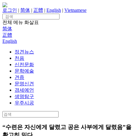
Skip
to
로그인
|
简体
|
正體
|
English
|
Vietnamese
content
Search
for:
전체 메뉴
화살표
简体
正體
English
정견뉴스
천음
신전문화
문학예술
견증
문명신견
경세예언
생명탐구
우주시공
Search
for:
“수련은 자신에게 달렸고 공은 사부에게 달렸음”을
확고히 믿다