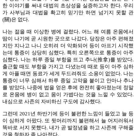
한 이야기를 써내 대법의 초상성을 실증하고자 한다. 우리
가 사부님과 대법을 확고히 믿기만 하면 넘기지 못할 관
(關)은 없다.
나는 젊을 때 이상한 병에 걸렸다. 어느 해 여름 온몸에서
땀이 나기에 곧 시원한 곳으로 나갔다. 당장은 아주 편해졌
지만 지나고 나니 오히려 더 악화되어 등이 아프기 시작했
는데 통증이 상당히 심했다. 특히 오른쪽으로 통증이 아주
심했다. 나는 하루 종일 부항을 뜨고 추나(推拿)를 받았다.
출근할 때도 부항을 가지고 다녔는데 때로 등이 아주 심하
게 아플 때면 동료가 세게 두드려줘도 소용이 없었다. 나는
통증이 너무 심해서 하루 종일 고약을 붙이고 안마나 추나
를 받았다. 나중에 법을 얻은 후에 완전히 좋아졌는데 정말
로 온몸에 병이 없고 몸이 가볍다는 것을 느낄 수 있었다.
내심으로 사존의 자비하신 구도에 감사했다.
그런데 2021년 하반기에 등이 불편한 느낌이 들었고 늘 등
이 심하게 아팠다. 또 뒷머리까지 불편해서 늘 어지러워서
똑바로 서지 못했다. 내가 곧 발정념을 하고 사존께 구해줄
것을 청하자 좀 나아졌다.