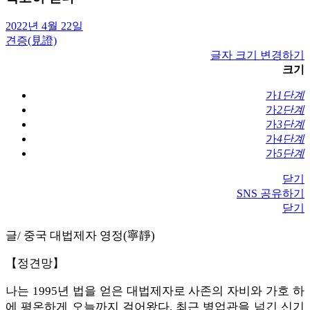
2022년 4월 22일
견증(見證)
글자 크기 변경하기
크기
가
1단계
가
2단계
가
3단계
가
4단계
가
5단계
닫기
SNS 공유하기
닫기
글/ 중국 대법제자 영정(寧靜)
【정견망】
나는 1995년 법을 얻은 대법제자로 사존의 자비와 가호 하
에 평온하게 오늘까지 걸어왔다. 최근 병업관을 넘긴 신기