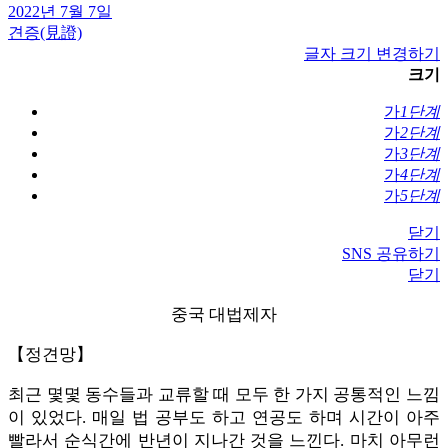
2022년 7월 7일
견증(見證)
글자 크기 변경하기
크기
가
1단계
가
2단계
가
3단계
가
4단계
가
5단계
닫기
SNS 공유하기
닫기
중국 대법제자
【정견망】
최근 몇몇 동수들과 교류할 때 모두 한 가지 공통적인 느낌
이 있었다. 매일 법 공부도 하고 연공도 하며 시간이 아주
빨라서 순식간에 반년이 지나간 것을 느낀다. 마치 아무런