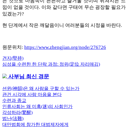
는 것으로 마음속이 든든하고 즐거울 것이며 뒤쳐지는 느
낌이 없을 것이다. 이와 같다면 구태여 무슨 굉장할 필요가
있겠는가?
현 단계에서 작은 깨달음이니 여러분들의 시정을 바란다.
원문위치:
https://www.zhengjian.org/node/276726
Previous
견지(堅持)
글
Post:
Next
심성을 수련한 한 단락 과정: 정위(定位 자리매김)
내
Post:
사부님 최신 경문
비
게
션윈(神韻)은 왜 사람을 구할 수 있는가
관건 시각에 사람 마음을 본다
이
수련과 종교
션
인류사회는 왜 미혹(迷)의 사회인가
각성하라(驚醒)
법난(法難)
대만법회에 참가한 대법제자에게