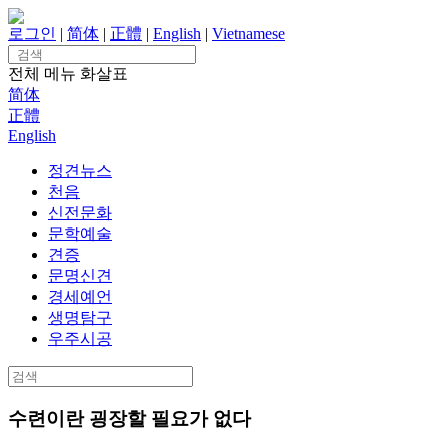
Skip
to
로그인
|
简体
|
正體
|
English
|
Vietnamese
content
Search
for:
전체 메뉴
화살표
简体
正體
English
정견뉴스
천음
신전문화
문학예술
견증
문명신견
경세예언
생명탐구
우주시공
Search
for:
수련이란 굉장할 필요가 없다