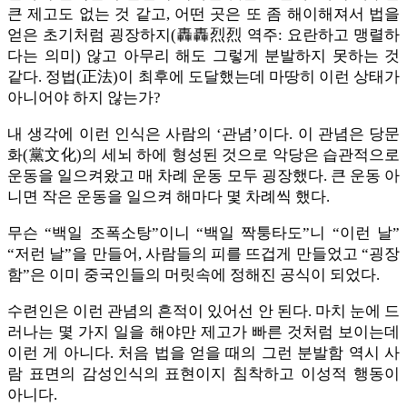
큰 제고도 없는 것 같고, 어떤 곳은 또 좀 해이해져서 법을
얻은 초기처럼 굉장하지(轟轟烈烈 역주: 요란하고 맹렬하
다는 의미) 않고 아무리 해도 그렇게 분발하지 못하는 것
같다. 정법(正法)이 최후에 도달했는데 마땅히 이런 상태가
아니어야 하지 않는가?
내 생각에 이런 인식은 사람의 ‘관념’이다. 이 관념은 당문
화(黨文化)의 세뇌 하에 형성된 것으로 악당은 습관적으로
운동을 일으켜왔고 매 차례 운동 모두 굉장했다. 큰 운동 아
니면 작은 운동을 일으켜 해마다 몇 차례씩 했다.
무슨 “백일 조폭소탕”이니 “백일 짝퉁타도”니 “이런 날”
“저런 날”을 만들어, 사람들의 피를 뜨겁게 만들었고 “굉장
함”은 이미 중국인들의 머릿속에 정해진 공식이 되었다.
수련인은 이런 관념의 흔적이 있어선 안 된다. 마치 눈에 드
러나는 몇 가지 일을 해야만 제고가 빠른 것처럼 보이는데
이런 게 아니다. 처음 법을 얻을 때의 그런 분발함 역시 사
람 표면의 감성인식의 표현이지 침착하고 이성적 행동이
아니다.