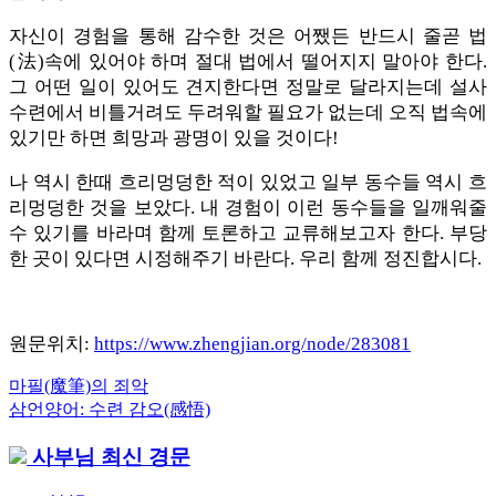
자신이 경험을 통해 감수한 것은 어쨌든 반드시 줄곧 법
(法)속에 있어야 하며 절대 법에서 떨어지지 말아야 한다.
그 어떤 일이 있어도 견지한다면 정말로 달라지는데 설사
수련에서 비틀거려도 두려워할 필요가 없는데 오직 법속에
있기만 하면 희망과 광명이 있을 것이다!
나 역시 한때 흐리멍덩한 적이 있었고 일부 동수들 역시 흐
리멍덩한 것을 보았다. 내 경험이 이런 동수들을 일깨워줄
수 있기를 바라며 함께 토론하고 교류해보고자 한다. 부당
한 곳이 있다면 시정해주기 바란다. 우리 함께 정진합시다.
원문위치:
https://www.zhengjian.org/node/283081
Previous
마필(魔筆)의 죄악
글
Post:
Next
삼언양어: 수련 감오(感悟)
내
Post:
사부님 최신 경문
비