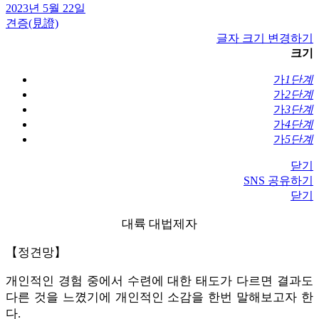
2023년 5월 22일
견증(見證)
글자 크기 변경하기
크기
가
1단계
가
2단계
가
3단계
가
4단계
가
5단계
닫기
SNS 공유하기
닫기
대륙 대법제자
【정견망】
개인적인 경험 중에서 수련에 대한 태도가 다르면 결과도
다른 것을 느꼈기에 개인적인 소감을 한번 말해보고자 한
다.