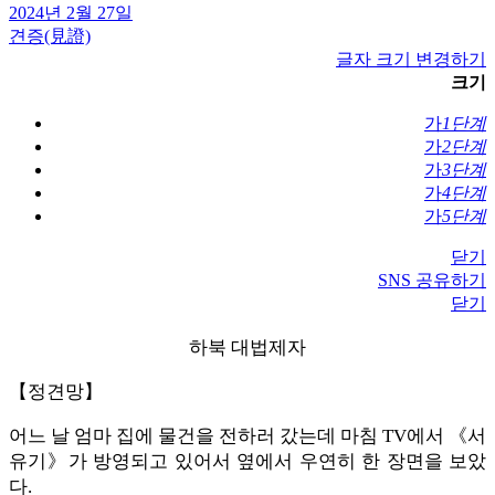
2024년 2월 27일
견증(見證)
글자 크기 변경하기
크기
가
1단계
가
2단계
가
3단계
가
4단계
가
5단계
닫기
SNS 공유하기
닫기
하북 대법제자
【정견망】
어느 날 엄마 집에 물건을 전하러 갔는데 마침 TV에서 《서
유기》가 방영되고 있어서 옆에서 우연히 한 장면을 보았
다.