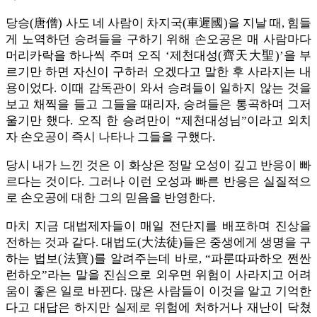
당승(唐僧) 사도 네 사람이 차지국(車遲國)을 지날 때, 힘들
게 노역하던 승려들을 구하기 위해 손오공은 매 사람마다
머리카락을 하나씩 주며 오직 ‘제천대성(齊天大聖)’을 부
르기만 하면 자신이 구하러 오겠다고 말한 후 사라지는 내
용이었다. 이때 감독관이 와서 승려들이 일하지 않는 것을
보고 채찍을 들고 그들을 때리자, 승려들은 통곡하며 그저
울기만 했다. 오직 한 승려만이 “제천대성님”이라고 외치
자 손오공이 즉시 나타나 그들을 구했다.
당시 내가 느낀 것은 이 화상은 정말 오성이 깊고 반응이 빠
르다는 것이다. 그러나 이런 오성과 빠른 반응은 실질적으
로 손오공에 대한 그의 믿음을 반영한다.
마치 지금 대법제자들이 매일 전단지를 배포하며 진상을
전하는 것과 같다. 대법도(大法徒)들은 중생에게 생명을 구
하는 법보(法寶)를 알려주는데 바로, “파룬따파하오 쩐싼
런하오”라는 말을 진심으로 외우면 위험이 사라지고 어려
움이 좋은 일로 바뀐다. 많은 사람들이 이것을 알고 기억한
다고 대답은 하지만 실제로 위험에 처하거나 재난이 닥쳤