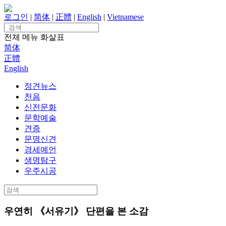
Skip
to
로그인
|
简体
|
正體
|
English
|
Vietnamese
content
Search
for:
전체 메뉴
화살표
简体
正體
English
정견뉴스
천음
신전문화
문학예술
견증
문명신견
경세예언
생명탐구
우주시공
Search
for:
우연히 《서유기》 단편을 본 소감