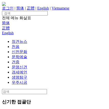
Skip
to
로그인
|
简体
|
正體
|
English
|
Vietnamese
content
Search
for:
전체 메뉴
화살표
简体
正體
English
정견뉴스
천음
신전문화
문학예술
견증
문명신견
경세예언
생명탐구
우주시공
Search
for:
신기한 접골단