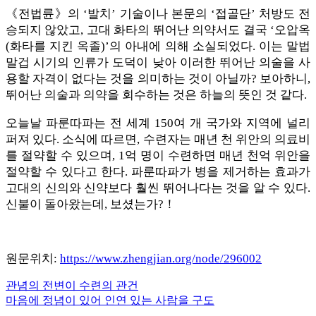
《전법륜》의 ‘발치’ 기술이나 본문의 ‘접골단’ 처방도 전
승되지 않았고, 고대 화타의 뛰어난 의약서도 결국 ‘오압옥
(화타를 지킨 옥졸)’의 아내에 의해 소실되었다. 이는 말법
말겁 시기의 인류가 도덕이 낮아 이러한 뛰어난 의술을 사
용할 자격이 없다는 것을 의미하는 것이 아닐까? 보아하니,
뛰어난 의술과 의약을 회수하는 것은 하늘의 뜻인 것 같다.
오늘날 파룬따파는 전 세계 150여 개 국가와 지역에 널리
퍼져 있다. 소식에 따르면, 수련자는 매년 천 위안의 의료비
를 절약할 수 있으며, 1억 명이 수련하면 매년 천억 위안을
절약할 수 있다고 한다. 파룬따파가 병을 제거하는 효과가
고대의 신의와 신약보다 훨씬 뛰어나다는 것을 알 수 있다.
신불이 돌아왔는데, 보셨는가?！
원문위치:
https://www.zhengjian.org/node/296002
Previous
관념의 전변이 수련의 관건
글
Post:
Next
마음에 정념이 있어 인연 있는 사람을 구도
내
Post: