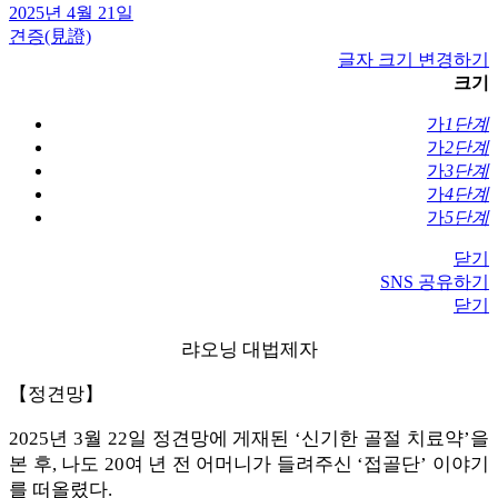
2025년 4월 21일
견증(見證)
글자 크기 변경하기
크기
가
1단계
가
2단계
가
3단계
가
4단계
가
5단계
닫기
SNS 공유하기
닫기
랴오닝 대법제자
【정견망】
​2025년 3월 22일 정견망에 게재된 ‘신기한 골절 치료약’을
본 후, 나도 20여 년 전 어머니가 들려주신 ‘접골단’ 이야기
를 떠올렸다.