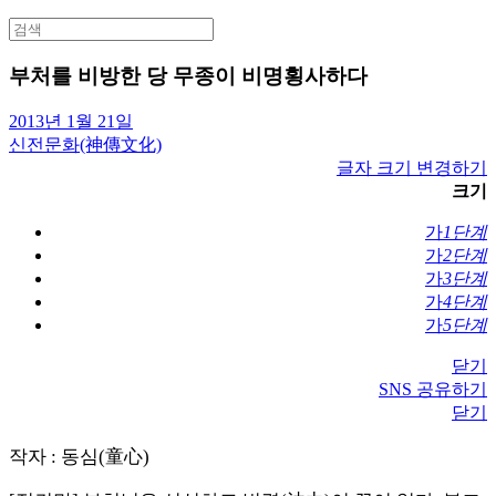
Search
for:
부처를 비방한 당 무종이 비명횡사하다
2013년 1월 21일
신전문화(神傳文化)
글자 크기 변경하기
크기
가
1단계
가
2단계
가
3단계
가
4단계
가
5단계
닫기
SNS 공유하기
닫기
작자 : 동심(童心)