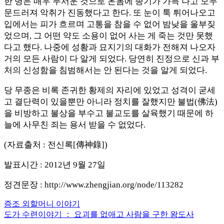
한 병은 매우 무서운 것으로 온몸에 종기가 가득 나고 모두
문드러져 악취가 진동했다고 한다. 또 눈이 툭 튀어나오고
입에서는 피가 흐르며 고통을 참을 수 없어 밤낮을 울부짖
었으며, 그 어떤 약도 소용이 없어 사는 게 죽는 것만 못했
다고 했다. 나중에 성황과 묘지기의 대화가 전해져 나오자
거의 모든 사람이 다 알게 되었다. 당연히 진정으로 신과 부
처의 신성함을 침범해서는 안 된다는 것을 알게 되었다.
당 무종은 비록 존귀한 황제의 자리에 있었고 성격이 굳세
고 결단력이 있을뿐만 아니라 정치를 잘했지만 불법(佛法)
을 비방하고 불상을 부수고 불교도를 살육했기 때문에 하
늘에 사무친 죄는 용서 받을 수 없었다.
(자료출처 : 전신록[傳神錄])
발표시간 : 2012년 9월 27일
정견문장 : http://www.zhengjian.org/node/113282
Previous
증조 외할머니 이야기
글
Post:
Next
도가 수련이야기 ： 요괴를 없애고 사람을 구한 왕도사
내
Post: