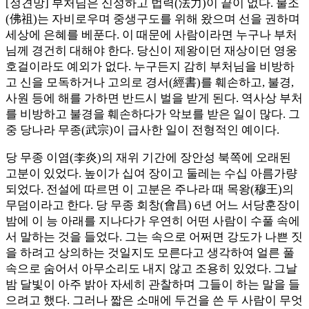
[정견망] 부처님은 신성하고 법력(法力)이 끝이 없다. 불조
(佛祖)는 자비로우며 중생구도를 위해 왔으며 선을 권하며
세상에 은혜를 베푼다. 이 때문에 사람이라면 누구나 부처
님께 경건히 대해야 한다. 당신이 제왕이던 재상이던 영웅
호걸이라도 예외가 없다. 누구든지 감히 부처님을 비방하
고 신을 모독하거나 고의로 경서(經書)를 훼손하고, 불경,
사원 등에 해를 가하면 반드시 벌을 받게 된다. 역사상 부처
를 비방하고 불경을 훼손하다가 악보를 받은 일이 많다. 그
중 당나라 무종(武宗)이 급사한 일이 전형적인 예이다.
당 무종 이염(李炎)의 재위 기간에 장안성 북쪽에 오래된
고분이 있었다. 높이가 십여 장이고 둘레는 수십 아름가량
되었다. 전설에 따르면 이 고분은 주나라 때 목왕(穆王)의
무덤이라고 한다. 당 무종 회창(會昌) 6년 어느 서당훈장이
밤에 이 능 아래를 지나다가 우연히 어떤 사람이 수풀 속에
서 말하는 것을 들었다. 그는 속으로 어쩌면 강도가 나쁜 짓
을 하려고 상의하는 것일지도 모른다고 생각하여 얼른 풀
속으로 숨어서 아무소리도 내지 않고 조용히 있었다. 그날
밤 달빛이 아주 밝아 자세히 관찰하며 그들이 하는 말을 들
으려고 했다. 그러나 짧은 소매에 두건을 쓴 두 사람이 무엇