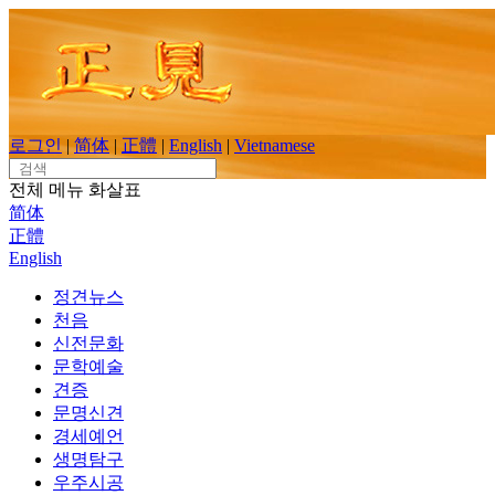
Skip
to
content
로그인
|
简体
|
正體
|
English
|
Vietnamese
Search
for:
전체 메뉴
화살표
简体
正體
English
정견뉴스
천음
신전문화
문학예술
견증
문명신견
경세예언
생명탐구
우주시공