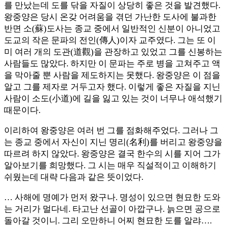
를 만났는데 도를 닦을 자질이 상당히 좋은 것을 발견했다.
왕중양은 당시 온갖 어려움을 겪던 가난한 도사에 불과한
반면 소(蘇)도사는 종교 중에서 일반적인 신분이 아니었고
도교의 작은 문파의 전인(傳人)이자 교주였다. 그는 또 이
미 여러 개의 도관(道觀)을 관장하고 있었고 그를 신봉하는
사람들도 많았다. 하지만 이 문파는 주로 병을 고쳐주고 액
을 막아줄 뿐 사람을 제도하지는 못했다. 왕중양은 이 점을
알고 그를 제자로 거두고자 했다. 이렇게 좋은 자질을 지닌
사람이 소도(小道)에 길을 잃고 있는 것이 너무나 애석했기
때문이다.
이리하여 왕중양은 여러 번 그를 점화해주었다. 그러나 그
는 종교 중에서 자신이 지닌 명리(名利)를 버리고 왕중양을
따르려 하지 않았다. 왕중양은 결국 한수의 시를 지어 그가
알아보기를 희망했다. 그 시는 매우 직설적이고 이해하기
쉬웠는데 대략 다음과 같은 뜻이었다.
… 사해에 명예가 먼저 왔구나. 명성이 있으면 현묘한 도와
는 거리가 멀다네. 타고난 선골이 아깝구나. 늙으면 공으로
돌아갈 것이니. 그리 오만하니 어찌 현묘한 도를 알랴….