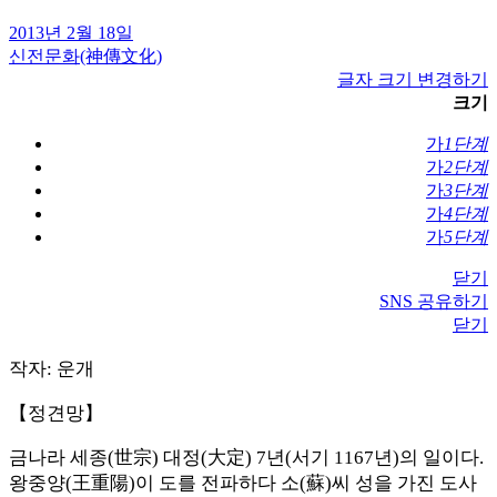
2013년 2월 18일
신전문화(神傳文化)
글자 크기 변경하기
크기
가
1단계
가
2단계
가
3단계
가
4단계
가
5단계
닫기
SNS 공유하기
닫기
작자: 운개
【정견망】
금나라 세종(世宗) 대정(大定) 7년(서기 1167년)의 일이다.
왕중양(王重陽)이 도를 전파하다 소(蘇)씨 성을 가진 도사