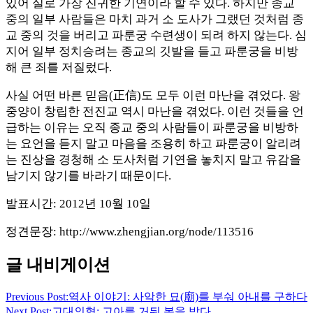
있어 실로 가장 진귀한 기연이라 할 수 있다. 하지만 종교
중의 일부 사람들은 마치 과거 소 도사가 그랬던 것처럼 종
교 중의 것을 버리고 파룬궁 수련생이 되려 하지 않는다. 심
지어 일부 정치승려는 종교의 깃발을 들고 파룬궁을 비방
해 큰 죄를 저질렀다.
사실 어떤 바른 믿음(正信)도 모두 이런 마난을 겪었다. 왕
중양이 창립한 전진교 역시 마난을 겪었다. 이런 것들을 언
급하는 이유는 오직 종교 중의 사람들이 파룬궁을 비방하
는 요언을 듣지 말고 마음을 조용히 하고 파룬궁이 알리려
는 진상을 경청해 소 도사처럼 기연을 놓치지 말고 유감을
남기지 않기를 바라기 때문이다.
발표시간: 2012년 10월 10일
정견문장: http://www.zhengjian.org/node/113516
글 내비게이션
Previous Post:
역사 이야기: 사악한 묘(廟)를 부숴 아내를 구하다
Next Post:
고대의협: 고아를 거둬 복을 받다