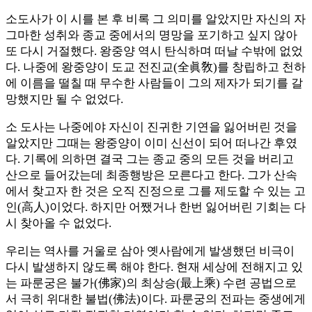
소도사가 이 시를 본 후 비록 그 의미를 알았지만 자신의 자
그마한 성취와 종교 중에서의 명망을 포기하고 싶지 않아
또 다시 거절했다. 왕중양 역시 탄식하며 떠날 수밖에 없었
다. 나중에 왕중양이 도교 전진교(全眞敎)를 창립하고 천하
에 이름을 떨칠 때 무수한 사람들이 그의 제자가 되기를 갈
망했지만 될 수 없었다.
소 도사는 나중에야 자신이 진귀한 기연을 잃어버린 것을
알았지만 그때는 왕중양이 이미 신선이 되어 떠나간 후였
다. 기록에 의하면 결국 그는 종교 중의 모든 것을 버리고
산으로 들어갔는데 최종행방은 모른다고 한다. 그가 산속
에서 찾고자 한 것은 오직 진정으로 그를 제도할 수 있는 고
인(高人)이었다. 하지만 어쨌거나 한번 잃어버린 기회는 다
시 찾아올 수 없었다.
우리는 역사를 거울로 삼아 옛사람에게 발생했던 비극이
다시 발생하지 않도록 해야 한다. 현재 세상에 전해지고 있
는 파룬궁은 불가(佛家)의 최상승(最上乘) 수련 공법으로
서 극히 위대한 불법(佛法)이다. 파룬궁의 전파는 중생에게