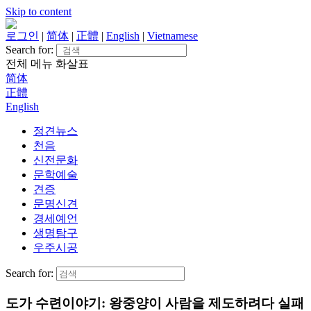
Skip to content
로그인
|
简体
|
正體
|
English
|
Vietnamese
Search for:
전체 메뉴
화살표
简体
正體
English
정견뉴스
천음
신전문화
문학예술
견증
문명신견
경세예언
생명탐구
우주시공
Search for:
도가 수련이야기: 왕중양이 사람을 제도하려다 실패