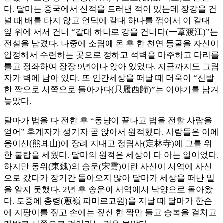
다. 달마는 중국에서 신적을 드러낸 적이 있는데 장강을 건
널 때 배를 타지 않고 언덕에 갈대 하나를 꺾어서 이 갈대
잎 위에 서서 건너 “갈대 하나로 강을 건너다(一葦渡江)”는
전설을 남겼다. 나중에 소림에 온 후 한 천연 동굴을 자신이
입정해서 수련하는 곳으로 정하고 석벽을 마주하고 다리를
틀고 정좌하여 장장 9년이나 앉아 있었다. 지금까지도 그림
자가 벽에 남아 있다. 또 인간세상을 떠날 때 더욱이 “신발
한 짝으로 서쪽으로 돌아가다(只履西歸)”는 이야기를 남겨
놓았다.
달마가 법을 다 전한 후 “동냥이 끝나고 법을 전할 사람을
얻어” 후계자가 생기자 곧 앉아서 원적했다. 사람들은 이에
웅이산(熊耳山)에 장례 지내고 정림사(定林寺)에 그를 위
한 불탑을 세웠다. 달마의 원적은 세상이 다 아는 일이었다.
하지만 동위(東魏)의 송운(宋雲)이란 사신이 서역에 사신
으로 갔다가 장기간 돌아오지 않아 달마가 세상을 떠난 일
을 알지 못했다. 2년 후 송운이 서역에서 낙양으로 돌아왔
다. 도중에 총령(蔥嶺 파미르고원)을 지날 때 달마가 한손
에 지팡이를 짚고 손에는 짚신 한 짝만 들고 승복을 걸치고