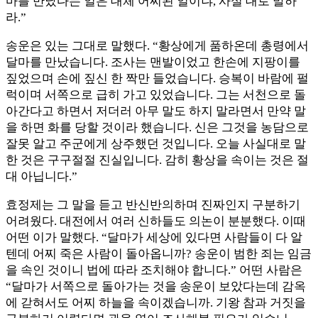
마를 만났다는 일은 대체 어찌된 일이냐, 사실 대로 말하
라.”
송운은 있는 그대로 말했다. “황상에게 품하온데 총령에서
달마를 만났습니다. 조사는 맨발이었고 한손에 지팡이를
짚었으며 손에 짚신 한 짝만 들었습니다. 승복이 바람에 펄
럭이며 서쪽으로 급히 가고 있었습니다. 그는 서천으로 돌
아간다고 하면서 저더러 아무 말도 하지 말라면서 만약 말
을 하면 화를 당할 것이라 했습니다. 신은 그것을 농담으로
잘못 알고 주군에게 상주했던 것입니다. 오늘 사실대로 말
한 것은 구구절절 진실입니다. 감히 황상을 속이는 것은 절
대 아닙니다.”
효정제는 그 말을 듣고 반신반의하며 진짜인지 구분하기
어려웠다. 대전에서 여러 신하들도 의논이 분분했다. 이때
어떤 이가 말했다. “달마가 세상에 있다면 사람들이 다 알
텐데 어찌 죽은 사람이 돌아옵니까? 송운이 범한 죄는 임금
을 속인 것이니 법에 따라 조치해야 합니다.” 어떤 사람은
“달마가 서쪽으로 돌아가는 것을 송운이 보았다는데 감옥
에 갇혀서도 어찌 하늘을 속이겠습니까. 기왕 참과 거짓을