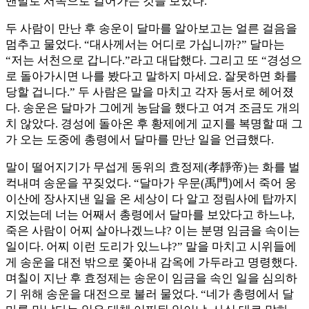
맨발로 서쪽으로 걸어가는 것을 보았다.
두 사람이 만난 후 송운이 달마를 알아보고는 얼른 걸음을
멈추고 물었다. “대사께서는 어디로 가십니까?” 달마는
“저는 서천으로 갑니다.”라고 대답했다. 그리고 또 “경성으
로 돌아가시면 나를 봤다고 말하지 마세요. 잘못하면 화를
당할 겁니다.” 두 사람은 말을 마치고 각자 동서로 헤어졌
다. 송운은 달마가 그에게 농담을 했다고 여겨 조금도 개의
치 않았다. 경성에 돌아온 후 황제에게 교지를 복명할 때 그
가 오는 도중에 총령에서 달마를 만난 일을 언급했다.
말이 떨어지기가 무섭게 동위의 효정제(孝靜帝)는 화를 벌
컥내며 송운을 꾸짖었다. “달마가 우문(禹門)에서 죽어 웅
이산에 장사지낸 일을 온 세상이 다 알고 정림사에 탑까지
지었는데 너는 어째서 총령에서 달마를 보았다고 하느냐,
죽은 사람이 어찌 살아나겠느냐? 이는 분명 임금을 속이는
일이다. 어찌 이런 도리가 있느냐?” 말을 마치고 시위들에
게 송운을 대전 밖으로 쫓아내 감옥에 가두라고 명령했다.
며칠이 지난 후 효정제는 송운이 임금을 속인 일을 심의하
기 위해 송운을 대전으로 불러 물었다. “네가 총령에서 달