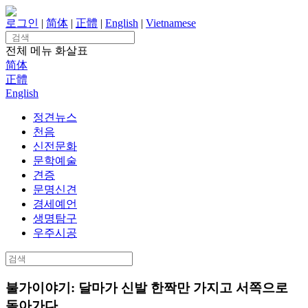
Skip
to
로그인
|
简体
|
正體
|
English
|
Vietnamese
content
Search
for:
전체 메뉴
화살표
简体
正體
English
정견뉴스
천음
신전문화
문학예술
견증
문명신견
경세예언
생명탐구
우주시공
Search
for:
불가이야기: 달마가 신발 한짝만 가지고 서쪽으로
돌아가다