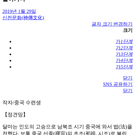
2019년 1월 29일
신전문화(神傳文化)
글자 크기 변경하기
크기
가
1단계
가
2단계
가
3단계
가
4단계
가
5단계
닫기
SNS 공유하기
닫기
작자/중국 수련생
【정견망】
달마는 인도의 고승으로 남북조 시기 중국에 와서 법(法)을
전했다. 보통 중국 선종(禪宗)의 초조(初祖, 시조)로 불린