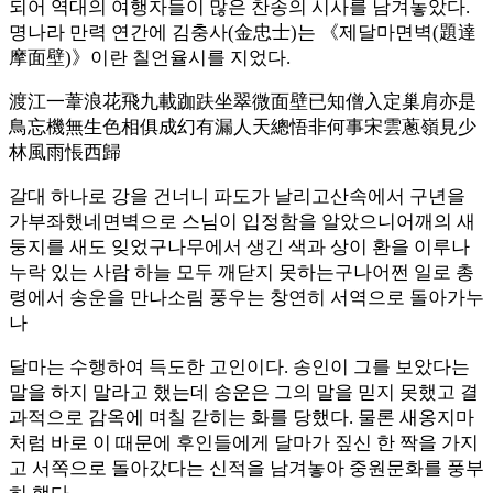
되어 역대의 여행자들이 많은 찬송의 시사를 남겨놓았다.
명나라 만력 연간에 김충사(金忠士)는 《제달마면벽(題達
摩面壁)》이란 칠언율시를 지었다.
渡江一葦浪花飛九載跏趺坐翠微面壁已知僧入定巢肩亦是
鳥忘機無生色相俱成幻有漏人天總悟非何事宋雲蔥嶺見少
林風雨悵西歸
갈대 하나로 강을 건너니 파도가 날리고산속에서 구년을
가부좌했네면벽으로 스님이 입정함을 알았으니어깨의 새
둥지를 새도 잊었구나무에서 생긴 색과 상이 환을 이루나
누락 있는 사람 하늘 모두 깨닫지 못하는구나어쩐 일로 총
령에서 송운을 만나소림 풍우는 창연히 서역으로 돌아가누
나
달마는 수행하여 득도한 고인이다. 송인이 그를 보았다는
말을 하지 말라고 했는데 송운은 그의 말을 믿지 못했고 결
과적으로 감옥에 며칠 갇히는 화를 당했다. 물론 새옹지마
처럼 바로 이 때문에 후인들에게 달마가 짚신 한 짝을 가지
고 서쪽으로 돌아갔다는 신적을 남겨놓아 중원문화를 풍부