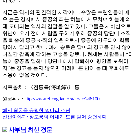
히 했다.
지금은 역사의 관건적인 시각이다. 수많은 수련인들이 매
우 높은 경지에서 중공의 죄는 하늘에 사무치며 하늘에 의
해 도태되는 역사의 결말을 알고 있다. 그들은 자비심으로
위난이 오기 전에 사람을 구하기 위해 중공의 당단대 조직
을 퇴출해 중공 조직의 일원으로서 중공에 연루되어 화를
당하지 말라고 한다. 과거 송운은 달마의 경고를 믿지 않아
며칠간 감옥에 갇히는 고생을 당했다. 현재는 사람들이 “하
늘이 중공을 멸하니 당단대에서 탈퇴하여 평안을 보위하
자”는 경고를 듣지 않으면 미래에 큰 난이 올 때 후회해도
소용이 없을 것이다.
자료출처：《전등록(傳燈錄)》 등
원문위치
:
http://www.zhengjian.org/node/246100
Previous
해저 왕궁을 유람한 명나라 소년
글
Post:
Next
신선이야기: 장도릉의 아내가 도를 얻어 승천하다
내
Post:
사부님 최신 경문
비