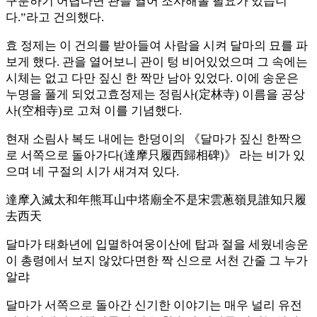
구분하기 어렵다면 관을 열어 조사해볼 필요가 있습니
다.”라고 건의했다.
효 정제는 이 건의를 받아들여 사람을 시켜 달마의 묘를 파
보게 했다. 관을 열어보니 관이 텅 비어있었으며 그 속에는
시체는 없고 다만 짚신 한 짝만 남아 있었다. 이에 송운은
누명을 풀게 되었고효정제는 정림사(定林寺) 이름을 공상
사(空相寺)로 고쳐 이를 기념했다.
현재 소림사 복도 내에는 한덩이의 《달마가 짚신 한짝으
로 서쪽으로 돌아가다(達摩只履西歸相碑)》 라는 비가 있
으며 네 구절의 시가 새겨져 있다.
達摩入滅太和年熊耳山中塔廟全不是宋雲蔥嶺見誰知只履
去西天
달마가 태화년에 입멸하여웅이산에 탑과 절을 세웠네송운
이 총령에서 보지 않았다면한 짝 신으로 서천 간줄 그 누가
알랴
달마가 서쪽으로 돌아간 신기한 이야기는 매우 널리 유전