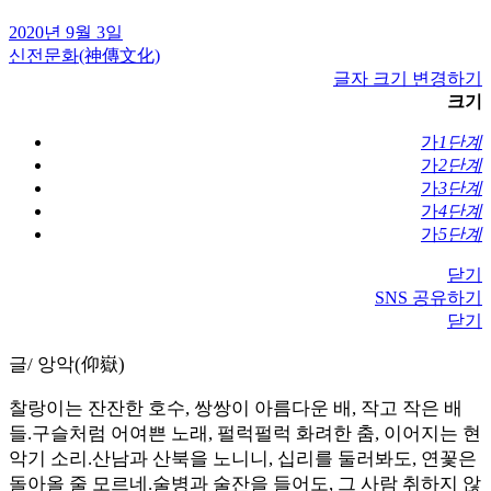
2020년 9월 3일
신전문화(神傳文化)
글자 크기 변경하기
크기
가
1단계
가
2단계
가
3단계
가
4단계
가
5단계
닫기
SNS 공유하기
닫기
글/ 앙악(仰嶽)
찰랑이는 잔잔한 호수, 쌍쌍이 아름다운 배, 작고 작은 배
들.구슬처럼 어여쁜 노래, 펄럭펄럭 화려한 춤, 이어지는 현
악기 소리.산남과 산북을 노니니, 십리를 둘러봐도, 연꽃은
돌아올 줄 모르네.술병과 술잔을 들어도, 그 사람 취하지 않