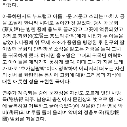
작했다.
아득하면서도 부드럽고 아름다운 거문고 소리는 마치 시공
을 초월해 한나라 시대로 돌아간 것 같았다. 당시 채문희
(蔡文姬)는 병란 중에 흉노로 끌려갔고 그곳에 억류되었고
강제로 좌현왕(左賢王 흉노의 관직)에게 시집가 두 아들을
낳았다. 나중에 위 무제 조조가 중원을 평정한 후 친구의 딸
이었던 문희의 안타까운 소식을 알고는 거금을 들여 그녀
를 귀국하게 했다. 하지만 흉노왕은 그녀의 귀국만 허락하
고 아이들은 데려가지 못하게 했다. 이때 그녀가 지은 노래
가 바로 ‘호가십팔박’이다. 영락하여 이리저리 떠도는 자신
의 신세를 한탄하는 동시에 고향에 대한 그리움과 자식에
대한 애틋한 정을 표현한 곡이다.
연주가 계속되는 중에 문천상은 자신도 모르게 벗인 사방
득(謝枋得 역주: 남송의 충신이자 문천상의 벗으로 원나라
에 굴복하길 거부하고 굶어죽었다)이 선물한 민족 영웅 악
비(岳飛)의 벼루를 들어 올리며 악비의 정충보국(精忠報
國) 일화를 떠올렸다.