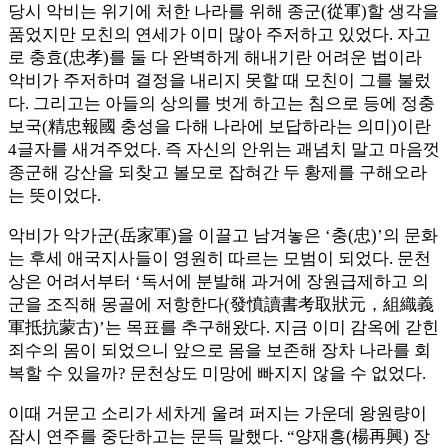
당시 악비는 위기에 처한 나라를 위해 종군(從軍)할 생각을
품었지만 모친의 연세가 이미 많아 주저하고 있었다. 자고
로 충효(忠孝)를 둘 다 완벽하게 해내기란 어려운 법이라
악비가 주저하며 결정을 내리지 못할 때 모친이 그를 불렀
다. 그리고는 아들의 상의를 벗게 하고는 침으로 등에 정충
보국(精忠報國 충성을 다해 나라에 보답하라는 의미)이란
4글자를 새겨주었다. 즉 자신의 안위는 괘념치 말고 마음껏
종군해 강산을 되찾고 볼모로 잡혀간 두 황제를 구해오라
는 뜻이었다.
악비가 악가군(岳家軍)을 이끌고 남겨놓은 ‘충(忠)’의 문화
는 후세 애국지사들이 영원히 따르는 모범이 되었다. 문천
상은 어려서부터 ‘독서에 분발해 과거에 장원급제하고 의
군을 조직해 몽골에 저항한다(發憤讀書考取狀元，組織義
軍抵抗蒙古)’는 목표를 추구해왔다. 지금 이미 감옥에 갇힌
죄수의 몸이 되었으니 앞으로 몸을 보존해 장차 나라를 회
복할 수 있을까? 문천상도 미망에 빠지지 않을 수 없었다.
이때 거문고 소리가 세차게 울려 퍼지는 가운데 왕원량이
잠시 연주를 중단하고는 문득 말했다. “양재흥(楊再興) 장