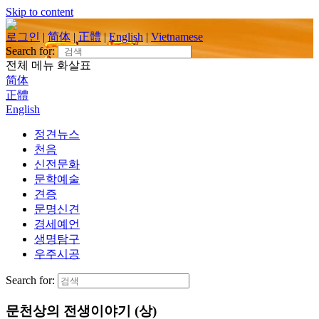
Skip to content
로그인
|
简体
|
正體
|
English
|
Vietnamese
Search for:
전체 메뉴
화살표
简体
正體
English
정견뉴스
천음
신전문화
문학예술
견증
문명신견
경세예언
생명탐구
우주시공
Search for:
문천상의 전생이야기 (상)