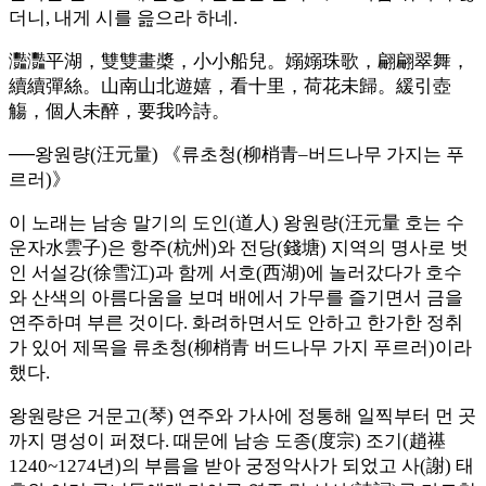
더니, 내게 시를 읊으라 하네.
灩灩平湖，雙雙畫槳，小小船兒。嫋嫋珠歌，翩翩翠舞，
續續彈絲。山南山北遊嬉，看十里，荷花未歸。緩引壺
觴，個人未醉，要我吟詩。
──왕원량(汪元量) 《류초청(柳梢青–버드나무 가지는 푸
르러)》
이 노래는 남송 말기의 도인(道人) 왕원량(汪元量 호는 수
운자水雲子)은 항주(杭州)와 전당(錢塘) 지역의 명사로 벗
인 서설강(徐雪江)과 함께 서호(西湖)에 놀러갔다가 호수
와 산색의 아름다움을 보며 배에서 가무를 즐기면서 금을
연주하며 부른 것이다. 화려하면서도 안하고 한가한 정취
가 있어 제목을 류초청(柳梢青 버드나무 가지 푸르러)이라
했다.
왕원량은 거문고(琴) 연주와 가사에 정통해 일찍부터 먼 곳
까지 명성이 퍼졌다. 때문에 남송 도종(度宗) 조기(趙禥
1240~1274년)의 부름을 받아 궁정악사가 되었고 사(謝) 태