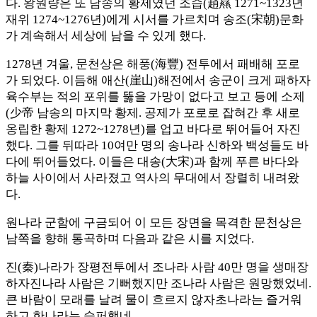
다. 왕원량은 또 남송의 황제였던 조습(趙㬎 1271~1323년
재위 1274~1276년)에게 시서를 가르치며 송조(宋朝)문화
가 계속해서 세상에 남을 수 있게 했다.
1278년 겨울, 문천상은 해풍(海豐) 전투에서 패배해 포로
가 되었다. 이듬해 애산(崖山)해전에서 송군이 크게 패하자
육수부는 적의 포위를 뚫을 가망이 없다고 보고 등에 소제
(少帝 남송의 마지막 황제. 공제가 포로로 잡혀간 후 새로
옹립한 황제 1272~1278년)를 업고 바다로 뛰어들어 자진
했다. 그를 뒤따라 10여만 명의 송나라 신하와 백성들도 바
다에 뛰어들었다. 이들은 대송(大宋)과 함께 푸른 바다와
하늘 사이에서 사라졌고 역사의 무대에서 장렬히 내려왔
다.
원나라 군함에 구금되어 이 모든 장면을 목격한 문천상은
남쪽을 향해 통곡하며 다음과 같은 시를 지었다.
진(秦)나라가 장평전투에서 조나라 사람 40만 명을 생매장
하자진나라 사람은 기뻐했지만 조나라 사람은 원망했었네.
큰 바람이 모래를 날려 물이 흐르지 않자초나라는 즐거워
하고 한나라는 슬퍼했네…