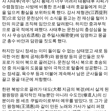
자 사태후(역주: 당시 황제가 너무 어려서 태황태후 사씨가
수렴첨정)는 사방에 비통한 조서를 내려 호걸들에게 의군
을 일으켜 황실을 보위하도록 했다. 강서 제형관(江西提刑
官)으로 있던 문천상이 이 소식을 듣고는 전 재산을 털어 3
만의 의군을 조직해 임안으로 달려왔다. 하지만 중과부적
으로 결국 적에게 패했다. 사태후는 문천상의 충성심을 높
이 사 우승상(右丞相) 겸 추밀사(樞密使)에 임명하고 몽골
군 총수 바얀과 담판을 짓도록 했다.
하지만 당시 정세는 이미 돌이킬 수 없는 상태였고 새로 등
극한 어린 황제 공제(恭帝)와 왕원량 등의 궁인들은 모두
포로가 되어 북으로 끌려갔다. 문천상 역시 북으로 호송되
던 중 의사들의 도움을 받아 극적으로 탈출에 성공했다. 그
는 장세걸, 육수부 등과 더불어 계속해서 남은 군사들을 이
끌고 몽골 대군에 저항했다.
한편 북방으로 끌려가 대도(大都 지금의 북경)에서 살게 된
왕원량은 음악적인 재능뿐만 아니라 수도인(修道人)의 신
분이라 원 세조 쿠빌라이로부터 예우를 받았다. 또 그가 궁
인 왕청혜(王清惠)와 같이 만든 노래와 가사가 널리 퍼졌