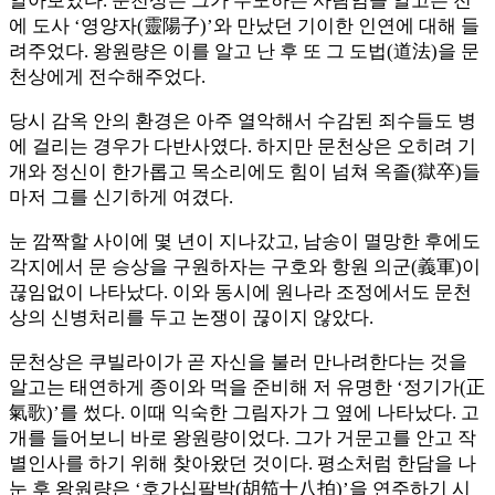
알아보았다. 문천상은 그가 수도하는 사람임을 알고는 전
에 도사 ‘영양자(靈陽子)’와 만났던 기이한 인연에 대해 들
려주었다. 왕원량은 이를 알고 난 후 또 그 도법(道法)을 문
천상에게 전수해주었다.
당시 감옥 안의 환경은 아주 열악해서 수감된 죄수들도 병
에 걸리는 경우가 다반사였다. 하지만 문천상은 오히려 기
개와 정신이 한가롭고 목소리에도 힘이 넘쳐 옥졸(獄卒)들
마저 그를 신기하게 여겼다.
눈 깜짝할 사이에 몇 년이 지나갔고, 남송이 멸망한 후에도
각지에서 문 승상을 구원하자는 구호와 항원 의군(義軍)이
끊임없이 나타났다. 이와 동시에 원나라 조정에서도 문천
상의 신병처리를 두고 논쟁이 끊이지 않았다.
문천상은 쿠빌라이가 곧 자신을 불러 만나려한다는 것을
알고는 태연하게 종이와 먹을 준비해 저 유명한 ‘정기가(正
氣歌)’를 썼다. 이때 익숙한 그림자가 그 옆에 나타났다. 고
개를 들어보니 바로 왕원량이었다. 그가 거문고를 안고 작
별인사를 하기 위해 찾아왔던 것이다. 평소처럼 한담을 나
눈 후 왕원량은 ‘호가십팔박(胡笳十八拍)’을 연주하기 시