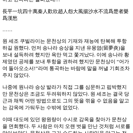
長平一坑四十萬秦人歡欣趙人怨大風揚沙水不流爲楚者樂
爲漢愁
……
원 세조 쿠빌라이는 문천상의 기재와 재능에 탄복해 투항
하길 원했다. 먼저 송나라 승상을 지낸 유몽염(留夢炎)을
보내 설득하려 했지만 욕만 먹고 쫓겨났다. 이에 송나라 황
제였던 공제를 보내 투항을 권하려 했지만 문천상이 “어가
여 돌아오소서!”라며 통곡하는 바람에 말을 꺼낼 기회조차
주지 않았다.
나중에 원나라 승상 발라가 직접 그를 심문하고 핍박했지
만 문천상은 조금도 두려워하지 않았다. 원 세조는 결국 당
근과 채찍 어떤 방법으로도 그의 뜻을 꺾을 수 없음을 알고
는 감옥에 가둬두는 수밖에 없었다.
이때 대도에 있던 왕원량이 수시로 감옥을 찾아가 문천상
을 면회했다. 두 사람은 마치 오랜 벗을 만난 것처럼 서로를