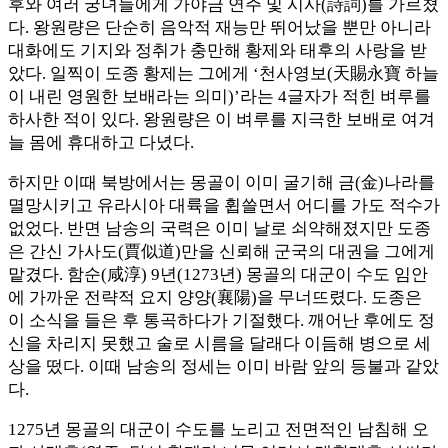
후와 여러 궁녀들에게 가야금 연주 및 시사(詩詞)를 가르쳤
다. 왕원량은 단순히 음악적 재능만 뛰어났을 뿐만 아니라
대화에도 기지와 정취가 충만해 황제와 태후의 사랑을 받
았다. 일찍이 도종 황제는 그에게 ‘천사영보(天賜永寶 하늘
이 내린 영원한 보배라는 의미)’라는 4글자가 적힌 벼루를
하사한 적이 있다. 왕원량은 이 벼루를 지극한 보배로 여겨
늘 몸에 휴대하고 다녔다.
하지만 이때 북방에서는 몽골이 이미 굴기해 금(金)나라를
멸망시키고 유라시아 대륙을 휩쓸면서 어디를 가도 적수가
없었다. 반면 남송의 국력은 이미 날로 쇠약해졌지만 도종
은 간신 가사도(賈似道)만을 신뢰해 군국의 대권을 그에게
맡겼다. 함순(咸淳) 9년(1273년) 몽골의 대군이 수도 임안
에 가까운 전략적 요지 양양(襄陽)을 무너뜨렸다. 도종은
이 소식을 들은 후 통곡하다가 기절했다. 깨어난 후에도 정
신을 차리지 못했고 술로 시름을 달래다 이듬해 병으로 세
상을 떴다. 이때 남송의 정세는 이미 바람 앞의 등불과 같았
다.
1275년 몽골의 대군이 수도를 노리고 전면적인 남침해 오