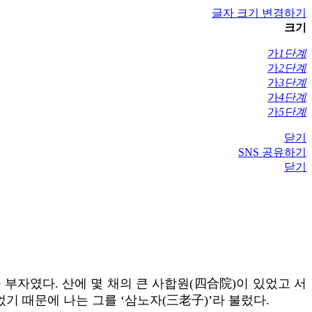
글자 크기 변경하기
크기
가
1단계
가
2단계
가
3단계
가
4단계
가
5단계
닫기
SNS 공유하기
닫기
부자였다. 산에 몇 채의 큰 사합원(四合院)이 있었고 서
기 때문에 나는 그를 ‘삼노자(三老子)’라 불렀다.