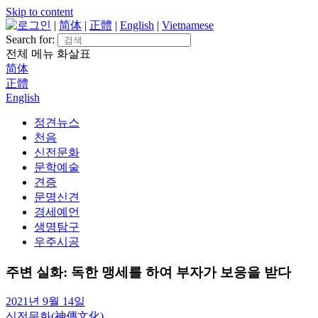
Skip to content
로그인
|
简体
|
正體
|
English
|
Vietnamese
Search for:
전체 메뉴
화살표
简体
正體
English
정견뉴스
천음
신전문화
문학예술
견증
문명신견
경세예언
생명탐구
우주시공
주변 실화: 독한 맹세를 하여 부자가 보응을 받다
2021년 9월 14일
신전문화(神傳文化)