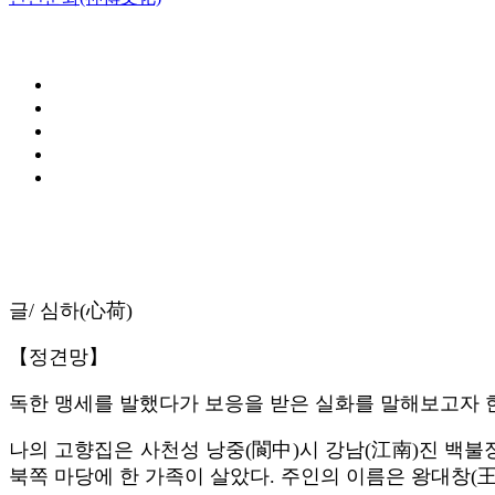
글/ 심하(心荷)
【정견망】
독한 맹세를 발했다가 보응을 받은 실화를 말해보고자 한
나의 고향집은 사천성 낭중(閬中)시 강남(江南)진 백불
북쪽 마당에 한 가족이 살았다. 주인의 이름은 왕대창(王