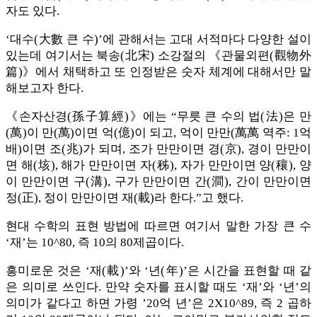
자도 있다.
‘대수(大數 큰 수)’에 관해서는 고대 서적마다 다양한 설이
있는데 여기서는 북송(北宋) 소강절의 《관물외편(觀物外
篇)》에서 채택하고 또 인정받은 숫자 체계에 대해서만 말
해보고자 한다.
《손자산경(孫子算經)》에는 “무릇 큰 수의 법(法)은 만
(萬)이 만(萬)이면 억(億)이 되고, 억이 만만(萬萬 역주: 1억
배)이면 조(兆)가 되며, 조가 만만이면 경(京), 경이 만만이
면 해(垓), 해가 만만이면 자(秭), 자가 만만이면 양(穰), 양
이 만만이면 구(溝), 구가 만만이면 간(澗), 간이 만만이면
정(正), 정이 만만이면 재(載)라 한다.”고 했다.
현대 수학의 표현 방법에 따르면 여기서 말한 가장 큰 수
‘재’는 10^80, 즉 10의 80제곱이다.
흥미로운 것은 ‘재(載)’와 ‘년(年)’은 시간을 표현할 때 같
은 의미로 쓰인다. 만약 숫자를 표시할 때도 ‘재’와 ‘년’의
의미가 같다고 하면 가령 ’20억 년’은 2X10^89, 즉 2 곱하