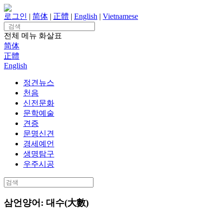
Skip
to
로그인
|
简体
|
正體
|
English
|
Vietnamese
content
Search
for:
전체 메뉴
화살표
简体
正體
English
정견뉴스
천음
신전문화
문학예술
견증
문명신견
경세예언
생명탐구
우주시공
Search
for:
삼언양어: 대수(大數)