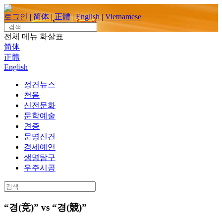
Skip
to
로그인
|
简体
|
正體
|
English
|
Vietnamese
content
Search
for:
전체 메뉴
화살표
简体
正體
English
정견뉴스
천음
신전문화
문학예술
견증
문명신견
경세예언
생명탐구
우주시공
Search
for:
“경(竞)” vs “경(競)”