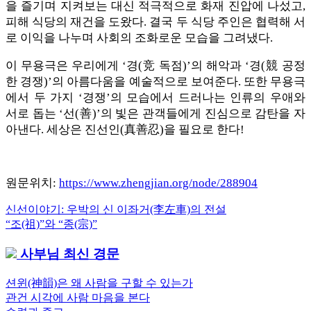
을 즐기며 지켜보는 대신 적극적으로 화재 진압에 나섰고,
피해 식당의 재건을 도왔다. 결국 두 식당 주인은 협력해 서
로 이익을 나누며 사회의 조화로운 모습을 그려냈다.
이 무용극은 우리에게 ‘경(竞 독점)’의 해악과 ‘경(競 공정
한 경쟁)’의 아름다움을 예술적으로 보여준다. 또한 무용극
에서 두 가지 ‘경쟁’의 모습에서 드러나는 인류의 우애와
서로 돕는 ‘선(善)’의 빛은 관객들에게 진심으로 감탄을 자
아낸다. 세상은 진선인(真善忍)을 필요로 한다!
원문위치:
https://www.zhengjian.org/node/288904
Previous
신선이야기: 우박의 신 이좌거(李左車)의 전설
글
Post:
Next
“조(祖)”와 “종(宗)”
내
Post:
사부님 최신 경문
비
게
션윈(神韻)은 왜 사람을 구할 수 있는가
관건 시각에 사람 마음을 본다
이