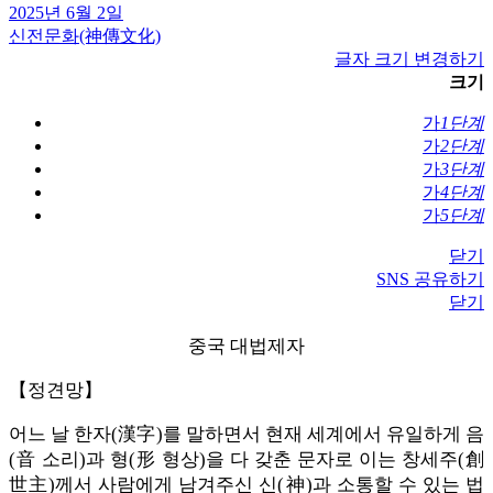
2025년 6월 2일
신전문화(神傳文化)
글자 크기 변경하기
크기
가
1단계
가
2단계
가
3단계
가
4단계
가
5단계
닫기
SNS 공유하기
닫기
중국 대법제자
【정견망】
어느 날 한자(漢字)를 말하면서 현재 세계에서 유일하게 음
(音 소리)과 형(形 형상)을 다 갖춘 문자로 이는 창세주(創
世主)께서 사람에게 남겨주신 신(神)과 소통할 수 있는 법