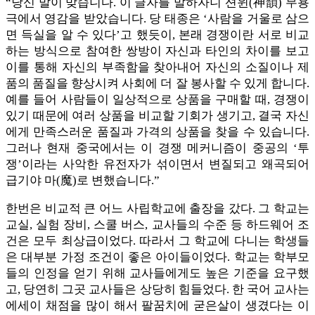
“당신 말이 맞습니다. 이 글자를 말하자니 션윈(神韻) 무용
극에서 영감을 받았습니다. 당 태종은 ‘사람을 거울로 삼으
면 득실을 알 수 있다’고 했듯이, 본래 경쟁이란 서로 비교
하는 방식으로 참여한 쌍방이 자신과 타인의 차이를 보고
이를 통해 자신의 부족함을 찾아내어 자신의 소질이나 제
품의 품질을 향상시켜 사회에 더 잘 봉사할 수 있게 합니다.
예를 들어 사람들이 일상적으로 상품을 구매할 때, 경쟁이
있기 때문에 여러 상품을 비교할 기회가 생기고, 결국 자신
에게 만족스러운 품질과 가격의 상품을 찾을 수 있습니다.
그러나 현재 중국에서는 이 경쟁 메커니즘이 중공의 ‘투
쟁’이라는 사악한 유전자가 섞이면서 변질되고 왜곡되어
급기야 마(魔)로 변했습니다.”
한번은 비교적 큰 어느 사립학교에 출장을 갔다. 그 학교는
교실, 실험 장비, 스쿨 버스, 교사들의 수준 등 하드웨어 조
건은 모두 최상급이었다. 따라서 그 학교에 다니는 학생들
은 대부분 가정 조건이 좋은 아이들이었다. 학교는 학부모
들의 인정을 얻기 위해 교사들에게도 높은 기준을 요구했
고, 당연히 그곳 교사들은 상당히 힘들었다. 한 국어 교사는
에세이 채점을 많이 해서 팔꿈치에 굳은살이 생겼다는 이