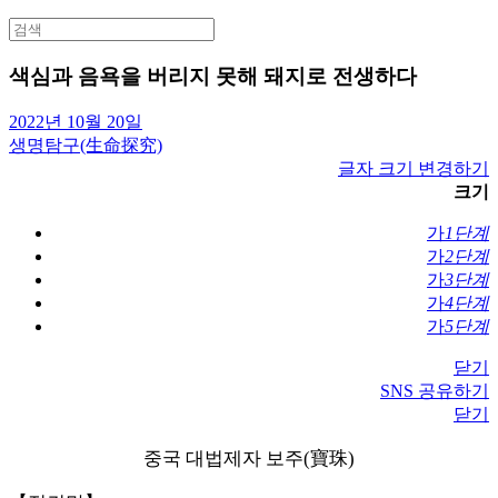
Search
for:
색심과 음욕을 버리지 못해 돼지로 전생하다
2022년 10월 20일
생명탐구(生命探究)
글자 크기 변경하기
크기
가
1단계
가
2단계
가
3단계
가
4단계
가
5단계
닫기
SNS 공유하기
닫기
중국 대법제자 보주(寶珠)