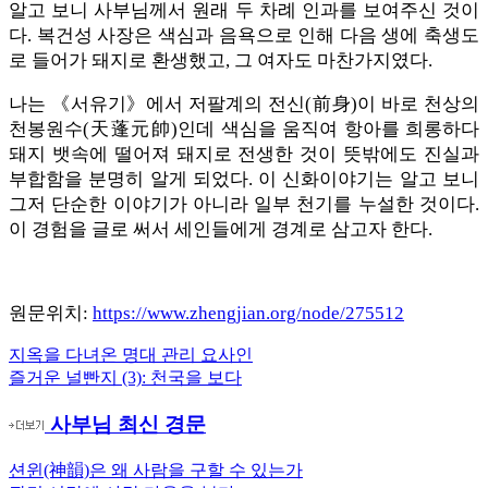
알고 보니 사부님께서 원래 두 차례 인과를 보여주신 것이
다. 복건성 사장은 색심과 음욕으로 인해 다음 생에 축생도
로 들어가 돼지로 환생했고, 그 여자도 마찬가지였다.
나는 《서유기》에서 저팔계의 전신(前身)이 바로 천상의
천봉원수(天蓬元帥)인데 색심을 움직여 항아를 희롱하다
돼지 뱃속에 떨어져 돼지로 전생한 것이 뜻밖에도 진실과
부합함을 분명히 알게 되었다. 이 신화이야기는 알고 보니
그저 단순한 이야기가 아니라 일부 천기를 누설한 것이다.
이 경험을 글로 써서 세인들에게 경계로 삼고자 한다.
원문위치:
https://www.zhengjian.org/node/275512
Previous
지옥을 다녀온 명대 관리 요사인
글
Post:
Next
즐거운 널빤지 (3): 천국을 보다
내
Post:
사부님 최신 경문
비
게
션윈(神韻)은 왜 사람을 구할 수 있는가