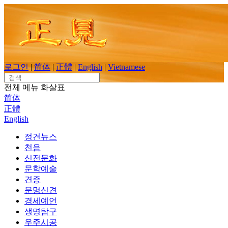
Skip
to
content
로그인
|
简体
|
正體
|
English
|
Vietnamese
Search
for:
전체 메뉴
화살표
简体
正體
English
정견뉴스
천음
신전문화
문학예술
견증
문명신견
경세예언
생명탐구
우주시공