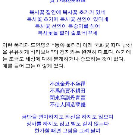
賣了桃花換酒錢
복사꽃 집안에 복사꽃 초가가 있네
복사꽃 초가에 복사꽃 선인이 있다네
복사꽃 선인이 복숭아를 심어
복사꽃을 팔아 술로 바꾸네
이런 품격과 도연명의 “동쪽 울타리 아래 국화꽃 따며 남산
을 유유하게 바라보네”의 경지와는 완전히 다르다. 여기에
는 조금도 세상에 대해 분개하거나 증오하는 것이 없다.
예를 들어 그는 이렇게 썼다.
不煉金丹不坐禪
不爲商賈不耕田
閑來寫副丹青賣
不使人間造孽錢
금단을 연마하지도 좌선을 하지도 않으며
장사를 하지도 않고 밭도 갈지 않는다
한가할 때면 그림을 그려 팔며