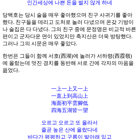
인간세상에 나쁜 돈을 벌지 않게 하네
당백호는 당시 술을 매우 좋아했으며 친구 사귀기를 좋아
했다. 친구들을 데리고 도처로 놀러 다녔으며 온갖 기방이
나 술집은 다 다녔다. 그의 친구 중에 문정명은 비교적 바른
편이고 군자다운 면이 있었지만 축지산은 더욱 방탕했다.
그러나 그의 시문은 매우 좋았다.
한번은 그들이 함께 서호(西湖)에 놀러가 서하령(西霞嶺)
에 올랐는데 멋진 경치를 동반해 서로 간에 각자의 마음을
읊었다.
一上一上又一上
一直上到高山上
海面初平雲腳低
四海五湖皆一望
오르고 오르고 또 올라서
줄곧 높은 산에 올랐다네
바다가 평평하고 구름이 발아래 있고