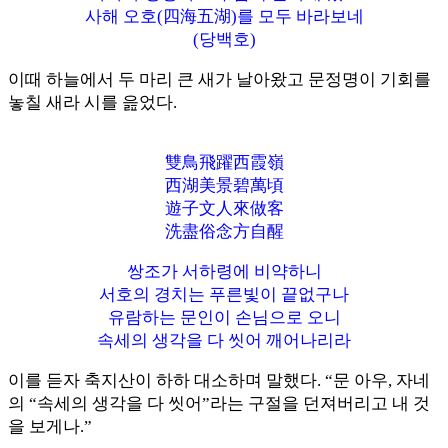
사해 오호(四海五湖)를 모두 바라보네
(당백호)
이때 하늘에서 두 마리 큰 새가 날아왔고 문정명이 기회를
놓칠 새라 시를 읊었다.
雙鳥飛躍西霞嶺
西湖美景碧萬頃
遊子文人來做客
洗盡俗念方自醒
쌍조가 서하령에 비약하니
서호의 경치는 푸른빛이 끝없구나
유람하는 문인이 손님으로 오니
속세의 생각을 다 씻어 깨어나리라
이를 듣자 축지산이 하하 대소하며 말했다. “문 아우, 자네
의 “속세의 생각을 다 씻어”라는 구절을 던져버리고 내 것
을 보게나.”