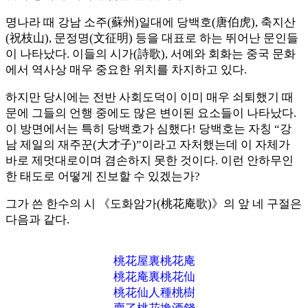
명나라 때 강남 소주(蘇州)일대에 당백호(唐伯虎), 축지산
(祝枝山), 문정명(文征明) 등을 대표로 하는 뛰어난 문인들
이 나타났다. 이들의 시가(詩歌), 서예와 회화는 중국 문화
에서 역사상 매우 중요한 위치를 차지하고 있다.
하지만 당시에는 전반 사회도덕이 이미 매우 쇠퇴했기 때
문에 그들의 언행 중에도 많은 변이된 요소들이 나타났다.
이 방면에서는 특히 당백호가 심했다! 당백호는 자칭 “강
남 제일의 재주꾼(大才子)”이라고 자처했는데 이 자체가
바로 제멋대로이며 겸손하지 못한 것이다. 이런 안하무인
한 태도로 어떻게 진보할 수 있겠는가?
그가 쓴 한수의 시 《도화암가(桃花庵歌)》의 앞 네 구절은
다음과 같다.
桃花屋裏桃花庵
桃花庵裏桃花仙
桃花仙人種桃樹