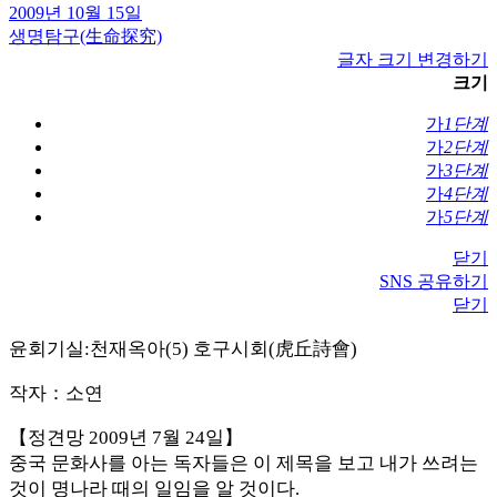
2009년 10월 15일
생명탐구(生命探究)
글자 크기 변경하기
크기
가
1단계
가
2단계
가
3단계
가
4단계
가
5단계
닫기
SNS 공유하기
닫기
윤회기실:천재옥아(5) 호구시회(虎丘詩會)
작자：소연
【정견망 2009년 7월 24일】
중국 문화사를 아는 독자들은 이 제목을 보고 내가 쓰려는
것이 명나라 때의 일임을 알 것이다.