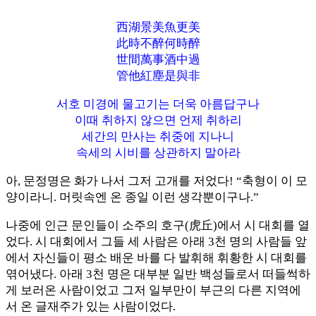
西湖景美魚更美
此時不醉何時醉
世間萬事酒中過
管他紅塵是與非
서호 미경에 물고기는 더욱 아름답구나
이때 취하지 않으면 언제 취하리
세간의 만사는 취중에 지나니
속세의 시비를 상관하지 말아라
아, 문정명은 화가 나서 그저 고개를 저었다! “축형이 이 모
양이라니. 머릿속엔 온 종일 이런 생각뿐이구나.”
나중에 인근 문인들이 소주의 호구(虎丘)에서 시 대회를 열
었다. 시 대회에서 그들 세 사람은 아래 3천 명의 사람들 앞
에서 자신들이 평소 배운 바를 다 발휘해 휘황한 시 대회를
엮어냈다. 아래 3천 명은 대부분 일반 백성들로서 떠들썩하
게 보러온 사람이었고 그저 일부만이 부근의 다른 지역에
서 온 글재주가 있는 사람이었다.