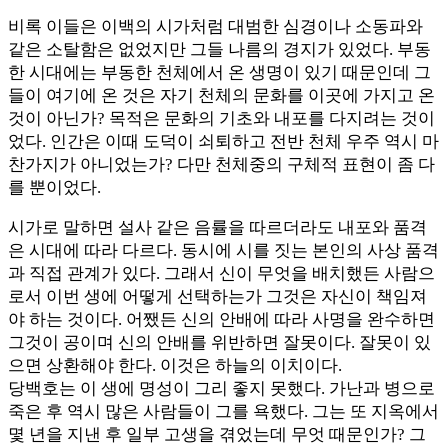
비록 이들은 이백의 시가처럼 대범한 심경이나 소동파와
같은 소탈함은 없었지만 그들 나름의 경지가 있었다. 부동
한 시대에는 부동한 천체에서 온 생명이 있기 때문인데 그
들이 여기에 온 것은 자기 천체의 문화를 이곳에 가지고 온
것이 아닌가? 목적은 문화의 기초와 내포를 다지려는 것이
었다. 인간은 이때 도덕이 쇠퇴하고 전반 천체 우주 역시 마
찬가지가 아니었는가? 다만 천체중의 구체적 표현이 좀 다
를 뿐이었다.
시가로 말하면 설사 같은 음률을 따르더라도 내포와 품격
은 시대에 따라 다르다. 동시에 시를 짓는 본인의 사상 품격
과 직접 관계가 있다. 그래서 신이 무엇을 배치했든 사람으
로서 이번 생에 어떻게 선택하는가 그것은 자신이 책임져
야 하는 것이다. 어쨌든 신의 안배에 따라 사명을 완수하면
그것이 공이며 신의 안배를 위반하면 잘못이다. 잘못이 있
으면 상환해야 한다. 이것은 하늘의 이치이다.
당백호는 이 생에 명성이 그리 좋지 못했다. 가난과 병으로
죽은 후 역시 많은 사람들이 그를 욕했다. 그는 또 지옥에서
몇 년을 지낸 후 일부 고생을 겪었는데 무엇 때문인가? 그