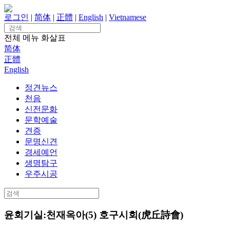
Skip
to
로그인
|
简体
|
正體
|
English
|
Vietnamese
content
Search
for:
전체 메뉴
화살표
简体
正體
English
정견뉴스
천음
신전문화
문학예술
견증
문명신견
경세예언
생명탐구
우주시공
Search
for:
윤회기실:천재옥아(5) 호구시회(虎丘詩會)