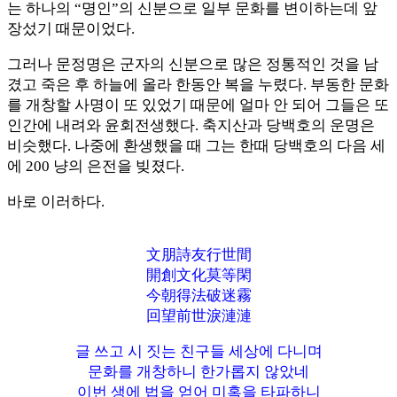
는 하나의 “명인”의 신분으로 일부 문화를 변이하는데 앞
장섰기 때문이었다.
그러나 문정명은 군자의 신분으로 많은 정통적인 것을 남
겼고 죽은 후 하늘에 올라 한동안 복을 누렸다. 부동한 문화
를 개창할 사명이 또 있었기 때문에 얼마 안 되어 그들은 또
인간에 내려와 윤회전생했다. 축지산과 당백호의 운명은
비슷했다. 나중에 환생했을 때 그는 한때 당백호의 다음 세
에 200 냥의 은전을 빚졌다.
바로 이러하다.
文朋詩友行世間
開創文化莫等閑
今朝得法破迷霧
回望前世淚漣漣
글 쓰고 시 짓는 친구들 세상에 다니며
문화를 개창하니 한가롭지 않았네
이번 생에 법을 얻어 미혹을 타파하니