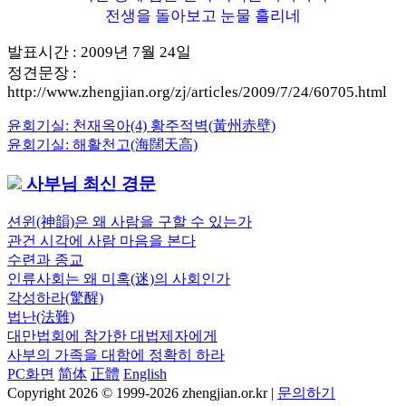
전생을 돌아보고 눈물 흘리네
발표시간 : 2009년 7월 24일
정견문장 :
http://www.zhengjian.org/zj/articles/2009/7/24/60705.html
Previous
윤회기실: 천재옥아(4) 황주적벽(黃州赤壁)
글
Post:
Next
윤회기실: 해활천고(海闊天高)
내
Post:
사부님 최신 경문
비
게
션윈(神韻)은 왜 사람을 구할 수 있는가
관건 시각에 사람 마음을 본다
이
수련과 종교
션
인류사회는 왜 미혹(迷)의 사회인가
각성하라(驚醒)
법난(法難)
대만법회에 참가한 대법제자에게
사부의 가족을 대함에 정확히 하라
PC화면
简体
正體
English
Copyright 2026 © 1999-2026 zhengjian.or.kr |
문의하기