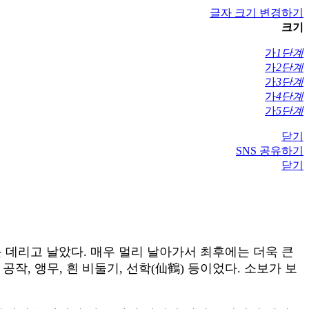
글자 크기 변경하기
크기
가
1단계
가
2단계
가
3단계
가
4단계
가
5단계
닫기
SNS 공유하기
닫기
 데리고 날았다. 매우 멀리 날아가서 최후에는 더욱 큰
작, 앵무, 흰 비둘기, 선학(仙鶴) 등이었다. 소보가 보