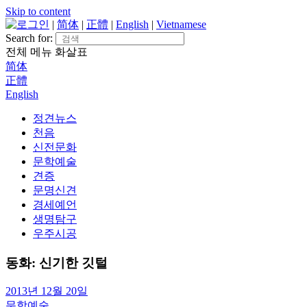
Skip to content
로그인
|
简体
|
正體
|
English
|
Vietnamese
Search for:
전체 메뉴
화살표
简体
正體
English
정견뉴스
천음
신전문화
문학예술
견증
문명신견
경세예언
생명탐구
우주시공
동화: 신기한 깃털
2013년 12월 20일
문학예술