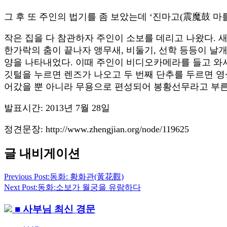
그 후 또 주인의 법기를 좀 보았는데 ‘진마고(震魔鼓 마
작은 집을 다 참관하자 주인이 소보를 데리고 나왔다. 
한가락의 춤이 끝나자 앵무새, 비둘기, 선학 등등이 날개
양을 나타내었다. 이때 주인이 비디오카메라를 들고 와서
깃털을 누르면 렌즈가 나오고 두 번째 단추를 두르면 영
어갔을 뿐 아니라 무용으로 편성되어 봉황선무라고 부른
발표시간: 2013년 7월 28일
정견문장: http://www.zhengjian.org/node/119625
글 내비게이션
Previous Post:
동화: 황화관(黃花觀)
Next Post:
동화:소보가 월궁을 유람하다
■ 사부님 최신 경문