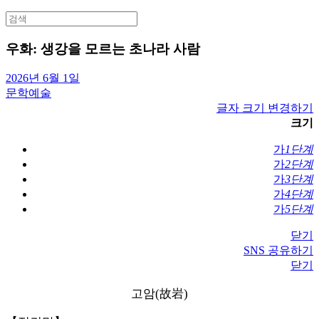
Search
for:
우화: 생강을 모르는 초나라 사람
2026년 6월 1일
문학예술
글자 크기 변경하기
크기
가
1단계
가
2단계
가
3단계
가
4단계
가
5단계
닫기
SNS 공유하기
닫기
고암(故岩)