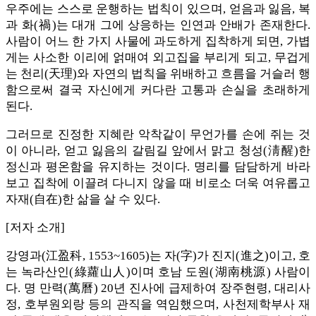
우주에는 스스로 운행하는 법칙이 있으며, 얻음과 잃음, 복
과 화(禍)는 대개 그에 상응하는 인연과 안배가 존재한다.
사람이 어느 한 가지 사물에 과도하게 집착하게 되면, 가볍
게는 사소한 이리에 얽매여 외고집을 부리게 되고, 무겁게
는 천리(天理)와 자연의 법칙을 위배하고 흐름을 거슬러 행
함으로써 결국 자신에게 커다란 고통과 손실을 초래하게
된다.
그러므로 진정한 지혜란 악착같이 무언가를 손에 쥐는 것
이 아니라, 얻고 잃음의 갈림길 앞에서 맑고 청성(淸醒)한
정신과 평온함을 유지하는 것이다. 명리를 담담하게 바라
보고 집착에 이끌려 다니지 않을 때 비로소 더욱 여유롭고
자재(自在)한 삶을 살 수 있다.
[저자 소개]
강영과(江盈科, 1553~1605)는 자(字)가 진지(進之)이고, 호
는 녹라산인(綠蘿山人)이며 호남 도원(湖南桃源) 사람이
다. 명 만력(萬曆) 20년 진사에 급제하여 장주현령, 대리사
정, 호부원외랑 등의 관직을 역임했으며, 사천제학부사 재