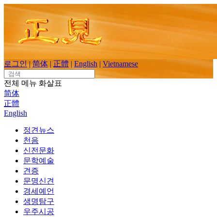
Skip
to
content
로그인
|
简体
|
正體
|
English
|
Vietnamese
Search
for:
전체 메뉴
화살표
简体
正體
English
정견뉴스
천음
신전문화
문학예술
견증
문명신견
경세예언
생명탐구
우주시공