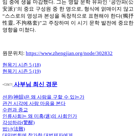
임 중에 생을 마감했다. 그는 명말 문학 유파인 ‘공안파(公
安派)’의 중요 구성원 중 한 명으로, 형식에 얽매이지 않고
“스스로의 영성과 본성을 독창적으로 표현해야 한다(獨抒
性靈, 不拘格套)”고 주장하며 이 시기 문학 발전에 중요한
영향을 미쳤다.
원문위치:
https://www.zhengjian.org/node/302832
Previous
현목기 시즌 5 (18)
글
Post:
Next
현목기 시즌 5 (19)
내
Post:
사부님 최신 경문
비
게
션윈(神韻)은 왜 사람을 구할 수 있는가
관건 시각에 사람 마음을 본다
이
수련과 종교
션
인류사회는 왜 미혹(迷)의 사회인가
각성하라(驚醒)
법난(法難)
대만법회에 참가한 대법제자에게