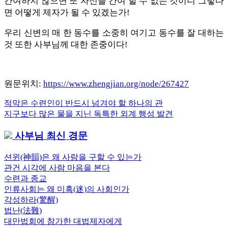
간여하지 않으면 또 자신을 간여 할 수 없는 것이니 그렇다
면 어떻게 제자가 될 수 있겠는가!
우리 신변의 매 한 동수를 소중히 여기고 동수를 잘 대하는
것 또한 사부님께 대한 존중이다!
원문위치:
https://www.zhengjian.org/node/267427
Previous
적막은 수련인이 반드시 넘겨야 할 하나의 관
글
Post:
Next
지구보다 많은 물을 지닌 독특한 외계 행성 발견
내
Post:
사부님 최신 경문
비
게
션윈(神韻)은 왜 사람을 구할 수 있는가
관건 시각에 사람 마음을 본다
이
수련과 종교
션
인류사회는 왜 미혹(迷)의 사회인가
각성하라(驚醒)
법난(法難)
대만법회에 참가한 대법제자에게