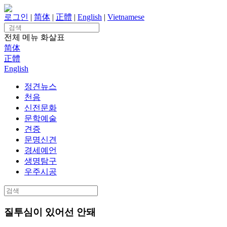
Skip
to
로그인
|
简体
|
正體
|
English
|
Vietnamese
content
Search
for:
전체 메뉴
화살표
简体
正體
English
정견뉴스
천음
신전문화
문학예술
견증
문명신견
경세예언
생명탐구
우주시공
Search
for:
질투심이 있어선 안돼