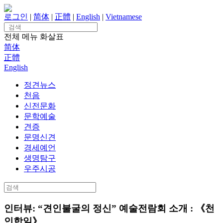
Skip
to
로그인
|
简体
|
正體
|
English
|
Vietnamese
content
Search
for:
전체 메뉴
화살표
简体
正體
English
정견뉴스
천음
신전문화
문학예술
견증
문명신견
경세예언
생명탐구
우주시공
Search
for:
인터뷰: “견인불굴의 정신” 예술전람회 소개 : 《천
인합일》