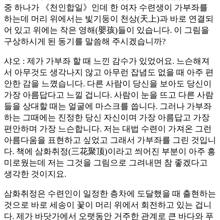
중 하나가 《천인합일》인데 한 여자 수련생이 가부좌를
하는데 머리 위에서는 빛기둥이 천상(天上)과 바로 연결되
어 있고 위에는 작은 영해(嬰孩)들이 있습니다. 이 그림을
구상하시게 된 동기를 말씀해 주시겠습니까?
샤오 : 제가 가부좌 할 때 느낀 감수가 있었어요. 느슨해져
서 아무것도 생각나지 않고 아무런 잡념도 없을 때 아주 편
안한 감을 느꼈습니다. 다른 사람이 당신을 보아도 당신이
가장 아름답다고 느낄 겁니다. 사람이 눈을 뜨고 다른 사람
들을 상대할 때는 얼굴에 마스크를 씁니다. 그러나 가부좌
하는 그때에는 진정한 당신 자신이며 가장 아름답고 가장
편안하며 가장 느슨합니다. 저는 대법 수련이 가져온 그런
아름다움을 표현하고 싶었고 그래서 가부좌를 그린 것입니
다. 책에 삼화취정(三花聚顶)이라고 씌어진 부분이 아주 흥
미로웠는데 저는 그것을 그림으로 그려내면 참 좋겠다고
생각한 것이지요.
삼화취정은 수련인이 일정한 층차에 도달했을 때 출현하는
것으로 바로 세송이 꽃이 머리 위에서 회전하고 있는 겁니
다. 제가 바닷가에서 오랫동안 거주한 관계로 큰 바다와 푸