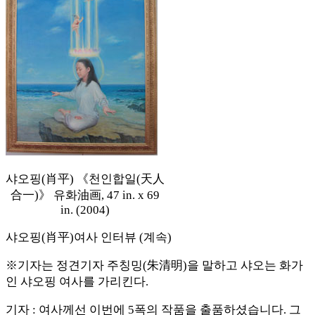
샤오핑(肖平) 《천인합일(天人
合一)》 유화油画, 47 in. x 69
in. (2004)
샤오핑(肖平)여사 인터뷰 (계속)
※기자는 정견기자 주칭밍(朱清明)을 말하고 샤오는 화가
인 샤오핑 여사를 가리킨다.
기자 : 여사께선 이번에 5폭의 작품을 출품하셨습니다. 그