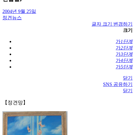
2004년 9월 25일
정견뉴스
글자 크기 변경하기
크기
가
1단계
가
2단계
가
3단계
가
4단계
가
5단계
닫기
SNS 공유하기
닫기
【정견망】