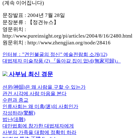
(계속 이어집니다)
문장발표 : 2004년 7월 28일
문장분류 : 【정견뉴스】
영문위치 :
http://www.pureinsight.org/pi/articles/2004/8/16/2480.html
원문위치 : http://www.zhengjian.org/node/28416
Previous
인터뷰：”견인불굴의 정신” 예술전람회 소개(12)
글
Post:
Next
대법제자 미술작품 (2) 『돌아갈 집이 없네(無家可歸)』
내
Post:
사부님 최신 경문
비
게
션윈(神韻)은 왜 사람을 구할 수 있는가
관건 시각에 사람 마음을 본다
이
수련과 종교
션
인류사회는 왜 미혹(迷)의 사회인가
각성하라(驚醒)
법난(法難)
대만법회에 참가한 대법제자에게
사부의 가족을 대함에 정확히 하라