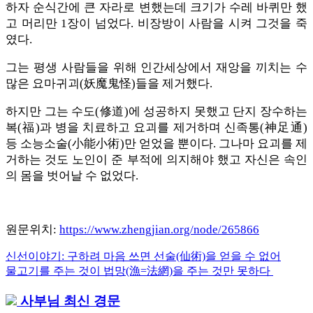
하자 순식간에 큰 자라로 변했는데 크기가 수레 바퀴만 했
고 머리만 1장이 넘었다. 비장방이 사람을 시켜 그것을 죽
였다.
그는 평생 사람들을 위해 인간세상에서 재앙을 끼치는 수
많은 요마귀괴(妖魔鬼怪)들을 제거했다.
하지만 그는 수도(修道)에 성공하지 못했고 단지 장수하는
복(福)과 병을 치료하고 요괴를 제거하며 신족통(神足通)
등 소능소술(小能小術)만 얻었을 뿐이다. 그나마 요괴를 제
거하는 것도 노인이 준 부적에 의지해야 했고 자신은 속인
의 몸을 벗어날 수 없었다.
원문위치:
https://www.zhengjian.org/node/265866
Previous
신선이야기: 구하려 마음 쓰면 선술(仙術)을 얻을 수 없어
글
Post:
Next
물고기를 주는 것이 법망(漁=法網)을 주는 것만 못하다
내
Post:
사부님 최신 경문
비