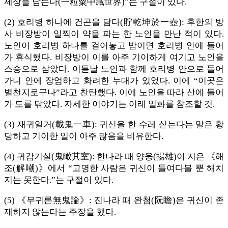
세상을 담는다(一粒粟中藏世界)”는 구절이 있다.
(2) 호리병 하나에 건곤을 담다(貯乾坤於一壺): 후한의 방
사 비장방이 일찍이 약을 파는 한 노인을 만난 적이 있다.
노인이 호리병 하나를 걸어놓고 밤이면 호리병 안에 들어
가 휴식했다. 비장방이 이를 아주 기이하게 여기고 노인을
스승으로 삼았다. 이튿날 노인과 함께 호리병 안으로 들어
가니 안에 장엄하고 화려한 누대가 있었다. 이에 “이곳은
별천지로구나”라고 찬탄했다. 이에 노인을 따라 산에 들어
가 도를 닦았다. 자세한 이야기는 아래 일화를 참조할 것.
(3) 재귀일거(載鬼一車): 귀신을 한 수레 싣는다는 말은 황
당하고 기이한 일이 아주 많음을 비유한다.
(4) 귀감기실(鬼瞰其室): 한나라 때 양웅(揚雄)이 지은 《해
조(解嘲)》에서 “고명한 사람은 귀신이 들여다볼 뿐 해치
지는 못한다.”는 구절이 있다.
(5) 《무귀론無鬼論》: 진나라 때 완첨(阮瞻)은 귀신이 존
재하지 않는다는 주장을 했다.