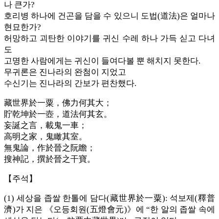
나 큰가?
호리병 하나에 건곤을 담을 수 있으니 도법(道法)은 얼마나
현묘한가?
허망하고 괴탄한 이야기를 귀신 수레 하나 가득 싣고 다녀
도
고명한 사람에게는 귀신이 들여다볼 뿐 해치지 못한다.
무귀론은 진나라의 완첨이 지었고
수신기는 진나라의 간보가 편찬했다.
藏世界於一粟，佛力何其大；
貯乾坤於一壺，道法何其玄。
妄誕之言，載鬼一車；
高明之家，鬼瞰其室。
無鬼論，作於晉之阮瞻；
搜神記，撰於晉之干寶。
【주석】
(1) 세상을 좁쌀 한톨에 담다(藏世界於一粟): 석보제(釋普
濟)가 지은 《오등회원(五燈會元)》에 “한 알의 좁쌀 속에