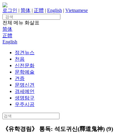
Skip
to
로그인
|
简体
|
正體
|
English
|
Vietnamese
content
Search
for:
전체 메뉴
화살표
简体
正體
English
정견뉴스
천음
신전문화
문학예술
견증
문명신견
경세예언
생명탐구
우주시공
Search
for:
《유학경림》 통독: 석도귀신(釋道鬼神) (9)