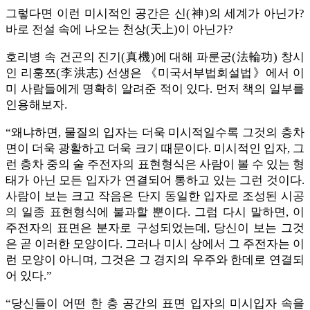
그렇다면 이런 미시적인 공간은 신(神)의 세계가 아닌가?
바로 전설 속에 나오는 천상(天上)이 아닌가?
호리병 속 건곤의 진기(真機)에 대해 파룬궁(法輪功) 창시
인 리훙쯔(李洪志) 선생은 《미국서부법회설법》에서 이
미 사람들에게 명확히 알려준 적이 있다. 먼저 책의 일부를
인용해보자.
“왜냐하면, 물질의 입자는 더욱 미시적일수록 그것의 층차
면이 더욱 광활하고 더욱 크기 때문이다. 미시적인 입자, 그
런 층차 중의 술 주전자의 표현형식은 사람이 볼 수 있는 형
태가 아닌 모든 입자가 연결되어 통하고 있는 그런 것이다.
사람이 보는 크고 작음은 단지 동일한 입자로 조성된 시공
의 일종 표현형식에 불과할 뿐이다. 그럼 다시 말하면, 이
주전자의 표면은 분자로 구성되었는데, 당신이 보는 그것
은 곧 이러한 모양이다. 그러나 미시 상에서 그 주전자는 이
런 모양이 아니며, 그것은 그 경지의 우주와 한데로 연결되
어 있다.”
“당신들이 어떤 한 층 공간의 표면 입자의 미시입자 속을