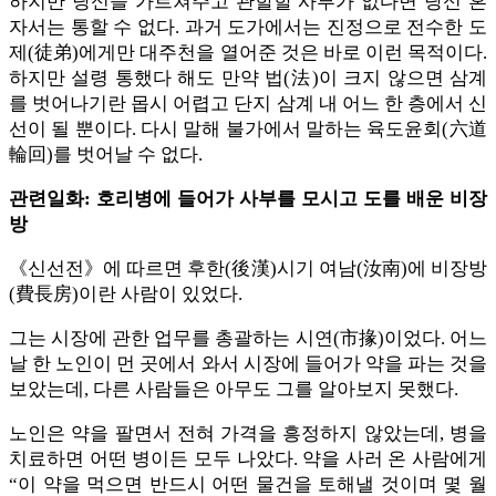
하지만 당신을 가르쳐주고 관할할 사부가 없다면 당신 혼
자서는 통할 수 없다. 과거 도가에서는 진정으로 전수한 도
제(徒弟)에게만 대주천을 열어준 것은 바로 이런 목적이다.
하지만 설령 통했다 해도 만약 법(法)이 크지 않으면 삼계
를 벗어나기란 몹시 어렵고 단지 삼계 내 어느 한 층에서 신
선이 될 뿐이다. 다시 말해 불가에서 말하는 육도윤회(六道
輪回)를 벗어날 수 없다.
관련일화: 호리병에 들어가 사부를 모시고 도를 배운 비장
방
《신선전》에 따르면 후한(後漢)시기 여남(汝南)에 비장방
(費長房)이란 사람이 있었다.
그는 시장에 관한 업무를 총괄하는 시연(市掾)이었다. 어느
날 한 노인이 먼 곳에서 와서 시장에 들어가 약을 파는 것을
보았는데, 다른 사람들은 아무도 그를 알아보지 못했다.
노인은 약을 팔면서 전혀 가격을 흥정하지 않았는데, 병을
치료하면 어떤 병이든 모두 나았다. 약을 사러 온 사람에게
“이 약을 먹으면 반드시 어떤 물건을 토해낼 것이며 몇 월