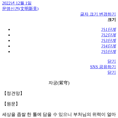
2022년 12월 1일
문명신견(文明新見)
글자 크기 변경하기
크기
가
1단계
가
2단계
가
3단계
가
4단계
가
5단계
닫기
SNS 공유하기
닫기
자궁(紫穹)
【정견망】
【원문】
세상을 좁쌀 한 톨에 담을 수 있으니 부처님의 위력이 얼마