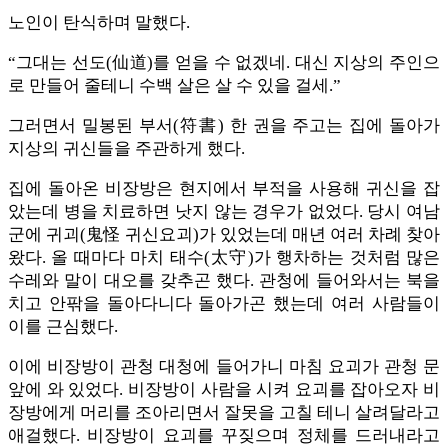
노인이 탄식하며 말했다.
“그대는 선도(仙道)를 얻을 수 없겠네. 대신 지상의 주인으
로 만들어 줄테니 수백 살은 살 수 있을 걸세.”
그러면서 밀봉된 부서(符書) 한 권을 주고는 집에 돌아가
지상의 귀신들을 주관하게 했다.
집에 돌아온 비장방은 현지에서 부적을 사용해 귀신을 잡
았는데 병을 치료하면 낫지 않는 경우가 없었다. 당시 여남
군에 귀괴(鬼怪 귀신요괴)가 있었는데 매년 여러 차례 찾아
왔다. 올 때마다 마치 태수(太守)가 행차하는 것처럼 많은
수레와 말이 대오를 갖추곤 했다. 관청에 들어와서는 북을
치고 안팎을 돌아다니다 돌아가곤 했는데 여러 사람들이
이를 근심했다.
이에 비장방이 관청 대청에 들어가니 마침 요괴가 관청 문
앞에 와 있었다. 비장방이 사람을 시켜 요괴를 잡아오자 비
장방에게 머리를 조아리면서 잘못을 고칠 테니 살려달라고
애걸했다. 비장방이 요괴를 꾸짖으며 정체를 드러내라고