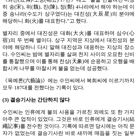
히 송(宋), 위(魏), 진(陳), 정(鄭) 4나라에서 해야 하는데 이
중 송나라(수도가 상구였다)는 대진성(大辰星)의 분야에
해당하니 화(火)를 대표한다.”고 했다.
별자리 중에서 대진성은 대화(大火)를 대표하며 심수(心
宿)의 두 번째 별이다. 상구 지역은 지상에서 대진성의 분
야에 해당하니 다시 말해 대진성과 대응하는 지상의 장소
다. 수인씨는 밤에 별자리를 살펴 천지 사이의 오묘한 신비
를 통찰했으며 이를 통해 천상(天象)에 순응하고 오행을 배
합시켜 나무를 마찰시켜 불을 얻는데 성공했다.
《육예론(六藝論)》에는 수인씨에서 복희씨에 이르기까지
모두 187대를 전했다는 기록이 있다.
(3) 결승기사는 간단하지 않다
수인씨는 인류에게 불의 사용을 가르친 외에도 또 한 가지
아주 큰 업적이 있었다. 그것은 바로 인류에게 결승기사(結
繩記事)를 전수한 것이다. 기록에 따르면 당시에는 아직 문
자가 없었는데 결승기사란 바로 새끼에 매듭을 짓는 일부