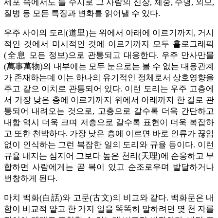
세포 속에서도 늘 수시로 그 사람의 신장, 체중, 수명, 외모,
질병 등 모든 특징과 변화를 읽어낼 수 있다.
우주 사이의 도리(道里)는 위에서 아래에 이르기까지, 거시
적인 것에서 미시적인 것에 이르기까지 모두 홀로그래픽
(全息 모든 정보)으로 관통되고 대응한다. 우주 만사만물
(萬事萬物)의 내부에는 모두 눈으로는 볼 수 없는 대응관계
가 존재하는데 이는 하나의 유기적인 정체로서 상호영향을
주고 같으 이치로 관통되어 있다. 이런 도리는 우주 고층에
서 가장 낮은 층에 이르기까지 위에서 아래까지 한 길로 관
통되어 내려오는 것으로, 고층으로 갈수록 더욱 간단하고
내함 역시 더욱 크며 저층으로 갈수록 표현이 더욱 복잡하
고 또한 천박하다. 가장 낮은 층에 이르면 바로 인류가 끊임
없이 인식하는 그런 복잡한 일의 도리와 규율 등이다. 이런
규율 내지는 심지어 그보다 높은 천리(天理)에 순응하고 부
합하면 사람에게는 곧 복이 있고 순조로우며 발달하거나
번창하게 된다.
마치 백화(白話)와 고문(古文)의 비교와 같다. 백화문은 내
함이 비교적 얕고 한 가지 일을 똑똑히 말하려면 몇 천 자를