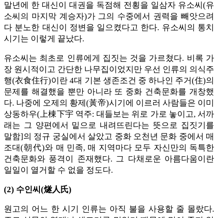
말년에 한 대신이 대권을 독점해 전횡을 일삼자 유소씨(유
소씨의 마지막 계승자)가 그의 수중에서 권력을 빼앗으려
다 분노한 대신이 정변을 일으켰다고 한다. 유소씨의 통치
시기는 이렇게 끝났다.
유소씨는 최초로 인류에게 집짓는 것을 가르쳤다. 비록 가
장 원시적이고 간단한 나무집이었지만 우선 인류의 의식주
행(衣食住行)이란 4대 기본 생존조건 중 하나인 주거(住)의
문제를 해결했을 뿐만 아니라 또 중화 건축문화를 개창했
다. 나중에 오제의 황제(黃帝)시기에 이르러 사람들은 이미
상동하우(上棟下宇 역주: 대들보는 위로 가로 놓이고, 서까
래는 그 양편에서 밑으로 내려뜨린다는 뜻으로 집짓기를
말함]의 정규 궁실에서 살았고 중화 오천년 문화 중에서 매
조대(朝代)와 매 민족, 매 지역마다 모두 자신만의 독특한
건축문화와 풍격이 존재했다. 그 다채로운 아름다움이란
일일이 열거할 수 없을 정도다.
(2) 수인씨(燧人氏)
원고의 어느 한 시기 인류는 아직 불을 사용할 줄 몰랐다.