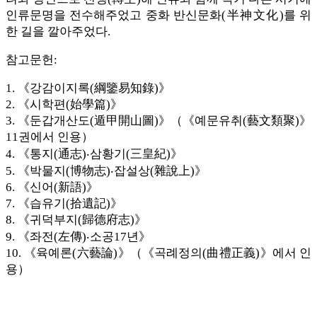
인류문명을 전수해주었고 중화 반신문화(半神文化)를 위
한 길을 깔아주었다.
참고문헌:
1. 《강감이지록(綱鑒易知錄)》
2. 《시학편(始學篇)》
3. 《둔갑개산도(遁甲開山圖)》（《예문유취(藝文類聚)》
11권에서 인용）
4. 《통지(通志)‧삼황기(三皇紀)》
5. 《박물지(博物志)‧잡설상(雜說上)》
6. 《신어(新語)》
7. 《습유기(拾遺記)》
8. 《귀덕부지(歸德府志)》
9. 《좌전(左傳)‧소공17년》
10. 《육예론(六藝論)》（《곡례정의(曲禮正義)》에서 인
용）