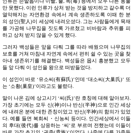
인류는 손발톱이나 이빨, 뿔, 독(毒) 등에서 모두 다른 동물
만 못했다. 이런 인류가 상처 받는 것을 방지하고 갈수록 더
열악해지는 자연환경 속에서 계속 생존하도록 이때 한 분
의 성인(聖人)이 세상에 내려오셨다. 그는 사람들에게 목재
를 가공해 나무집을 짓도록 가르쳤고 비바람과 추위를 피
하고 상처 받지 않을 수 있게 했다.
그러자 백성들은 앞을 다퉈 그를 따라 배웠으며 나무집의
보호를 거쳐 마침내 자연계 속에서 편히 쉴 수 있는 곳을 찾
아내 생존위기를 해결했다. 백성들은 몹시 흥분했고 모두
들 앞 다퉈 이 성인을 왕으로 떠받들었다.
이 성인이 바로 ‘유소씨(有蘇氏)’인데 ‘대소씨(大巢氏)’ 또
는 ‘소황(巢皇)’이라고도 불렸다.
말이 나온 김에 상고시기 ‘씨(氏)’란 호칭에 대해 알아보자.
가장 초기에는 모두 신(神)이나 반신(半神)으로 인간 세상
에 내려온 분에 대한 존칭이었고 반신(半神)의 함의가 있었
다. 예를 들면 복희씨・신농씨 등이다. 인간세상에서 이들
의 후대(後代)를 상응하는 ‘씨’로 부르며 전했는데 이들이
바로 가장 초기의 ‘귀족(貴族)’이었다. 나중에 다른 가족들