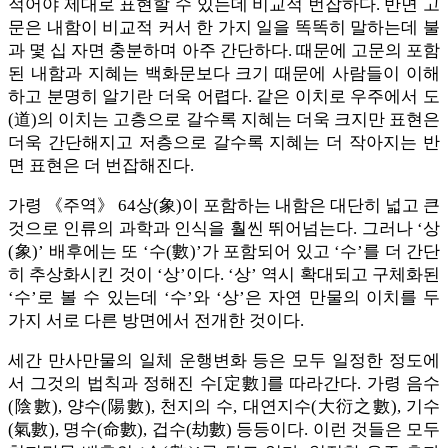
적어야 제대로 표현할 수 있는데 비교적 번잡하다. 반면 고
문은 내함이 비교적 커서 한 가지 일을 똑똑히 말하는데 불
과 몇 십 자면 충분하며 아주 간단하다. 때문에 고문의 포함
된 내함과 지혜는 백화문보다 크기 때문에 사람들이 이해
하고 분명히 알기란 더욱 어렵다. 같은 이치로 우주에서 도
(道)의 이치는 고층으로 갈수록 지혜는 더욱 크지만 표현은
더욱 간단해지고 저층으로 갈수록 지혜는 더 작아지는 반
면 표현은 더 번잡해진다.
가령 《주역》 64상(象)이 포함하는 내함은 대단히 넓고 큰
것으로 인류의 과학과 인식을 훨씬 뛰어넘는다. 그러나 ‘상
(象)’ 배후에는 또 ‘수(數)’가 포함되어 있고 ‘수’를 더 간단
히 추상화시킨 것이 ‘상’이다. ‘상’ 역시 확대되고 구체화된
‘수’로 볼 수 있는데 ‘수’와 ‘상’은 자연 만물의 이치를 두
가지 서로 다른 방면에서 전개한 것이다.
세간 만사만물의 일체 운행변화 등은 모두 일정한 정도에
서 그것의 법칙과 정해진 수[定數]를 따라간다. 가령 음수
(陰數), 양수(陽數), 천지의 수, 대연지수(大衍之數), 기수
(氣數), 명수(命數), 겁수(劫數) 등등이다. 이런 것들은 모두