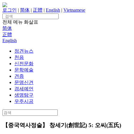
Skip
to
로그인
|
简体
|
正體
|
English
|
Vietnamese
content
Search
for:
전체 메뉴
화살표
简体
正體
English
정견뉴스
천음
신전문화
문학예술
견증
문명신견
경세예언
생명탐구
우주시공
Search
for:
【중국역사정술】 창세기(創世記) 5: 오씨(五氏)