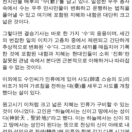
천지만물 배후의 ‘수(數)’를 담고 있다. 일정한 우주 층자
속에서 수는 우주 만사만물이 변화하고 운행하는 법칙을
풀어낼 수 있고 여기에 포함된 지혜와 내함은 대단히 크고
넓은 것이다.
그렇다면 결승기사는 바로 한 가지 ‘수’의 응용이며, 세간
의 번잡한 일의 이치가 고층차 중에서 제련되고 간단하게
추상적으로 변화된 ‘수’다. 그러므로 새끼를 매듭지어 기록
한 것에 포함된 내함과 지혜는 현대인들이 소위 ‘진화’란
잘못된 관념 속에서 본다면 근본적으로 이해하거나 따라잡
을 수 없는 것이다.
이외에도 수인씨가 인류에게 있어 사도(師道 스승의 도)의
비조가 되며 가르침을 전하는 대(臺)를 세우고 사도를 개창
했다는 설이 있다.
원고시기 이처럼 크고 넓은 지혜는 인류가 구비할 수 있는
것이 아니었다. 고인은 “하늘에서는 신이고 땅에서는 성이
다(神於天，聖於地)”라고 했다. 이는 하늘에서는 신이 되
고 땅에서는 성인이 된다는 뜻으로 천상의 신이 아래로 내
려와 성인으로 전생(轉生)해 인류와 함께 각기 다른 시기에