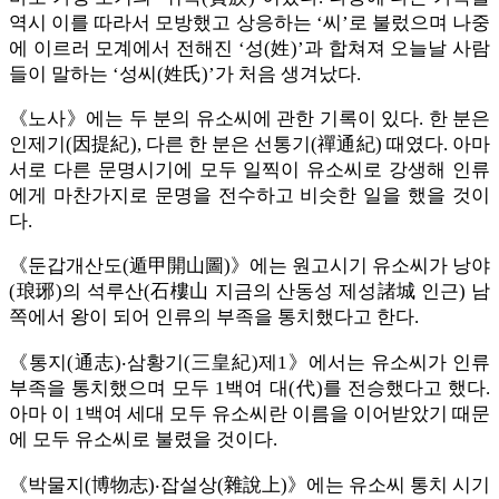
역시 이를 따라서 모방했고 상응하는 ‘씨’로 불렀으며 나중
에 이르러 모계에서 전해진 ‘성(姓)’과 합쳐져 오늘날 사람
들이 말하는 ‘성씨(姓氏)’가 처음 생겨났다.
《노사》에는 두 분의 유소씨에 관한 기록이 있다. 한 분은
인제기(因提紀), 다른 한 분은 선통기(禪通紀) 때였다. 아마
서로 다른 문명시기에 모두 일찍이 유소씨로 강생해 인류
에게 마찬가지로 문명을 전수하고 비슷한 일을 했을 것이
다.
《둔갑개산도(遁甲開山圖)》에는 원고시기 유소씨가 낭야
(琅琊)의 석루산(石樓山 지금의 산동성 제성諸城 인근) 남
쪽에서 왕이 되어 인류의 부족을 통치했다고 한다.
《통지(通志)‧삼황기(三皇紀)제1》에서는 유소씨가 인류
부족을 통치했으며 모두 1백여 대(代)를 전승했다고 했다.
아마 이 1백여 세대 모두 유소씨란 이름을 이어받았기 때문
에 모두 유소씨로 불렸을 것이다.
《박물지(博物志)‧잡설상(雜說上)》에는 유소씨 통치 시기