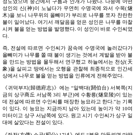
정도였으며 중간에서 구름과 안개가 나왔다. 나중에 어떤
성인의 신(神)이 노닐다가 우연히 수명국에 와서 수목(燧
木)을 보니 나무위의 올빼미가 부리로 나무를 쪼자 찬란한
불이 일어났다. 여기서 깨달음을 얻은 성인은 나무를 마찰
시켜 불을 얻는 방법을 발명했다. 이 성인이 바로 수인씨였
다.
즉, 전설에 따르면 수인씨가 꿈속에 수명국에 놀러갔다가
올빼미가 나무를 쫄 때 불이 생기는 것에서 계발을 받아 불
을 만드는 방법을 몰두해서 연구했고 하늘에서는 천상(天
象)을 살피고 땅에서는 오행을 관찰해 최종적으로 인간세
상에서 나무로 불을 얻는 방법을 인류에게 전해주었다.
《귀덕부지(歸德府志)》에는 “알백대(閼伯台) 서북쪽(지
금의 상구商丘 서남쪽 3리 부근)에 수황릉(燧皇陵)이 있는
데 전설에 따르면 수인씨를 매장한 능묘라고 한다.”는 기록
이 있다. 이 능묘는 지금까지 남아 있는데 높이가 약 10여
미터이고 상구 서남쪽에 있다. 원고 시기 수인씨가 상구 일
대에 살았다는 전설이 있다.
《좌전(左傳)‧소공(昭公) 17년》에도 “불을 만들려면 마땅