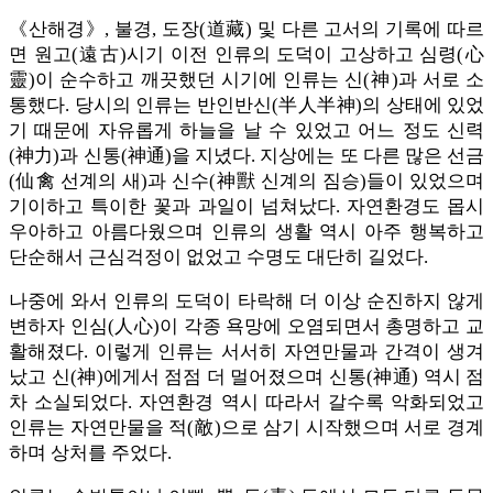
《산해경》, 불경, 도장(道藏) 및 다른 고서의 기록에 따르
면 원고(遠古)시기 이전 인류의 도덕이 고상하고 심령(心
靈)이 순수하고 깨끗했던 시기에 인류는 신(神)과 서로 소
통했다. 당시의 인류는 반인반신(半人半神)의 상태에 있었
기 때문에 자유롭게 하늘을 날 수 있었고 어느 정도 신력
(神力)과 신통(神通)을 지녔다. 지상에는 또 다른 많은 선금
(仙禽 선계의 새)과 신수(神獸 신계의 짐승)들이 있었으며
기이하고 특이한 꽃과 과일이 넘쳐났다. 자연환경도 몹시
우아하고 아름다웠으며 인류의 생활 역시 아주 행복하고
단순해서 근심걱정이 없었고 수명도 대단히 길었다.
나중에 와서 인류의 도덕이 타락해 더 이상 순진하지 않게
변하자 인심(人心)이 각종 욕망에 오염되면서 총명하고 교
활해졌다. 이렇게 인류는 서서히 자연만물과 간격이 생겨
났고 신(神)에게서 점점 더 멀어졌으며 신통(神通) 역시 점
차 소실되었다. 자연환경 역시 따라서 갈수록 악화되었고
인류는 자연만물을 적(敵)으로 삼기 시작했으며 서로 경계
하며 상처를 주었다.