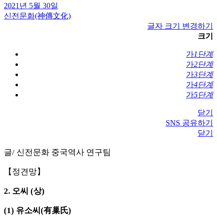
2021년 5월 30일
신전문화(神傳文化)
글자 크기 변경하기
크기
가
1단계
가
2단계
가
3단계
가
4단계
가
5단계
닫기
SNS 공유하기
닫기
글/ 신전문화 중국역사 연구팀
【정견망】
2. 오씨 (상)
(1) 유소씨(有巢氏)