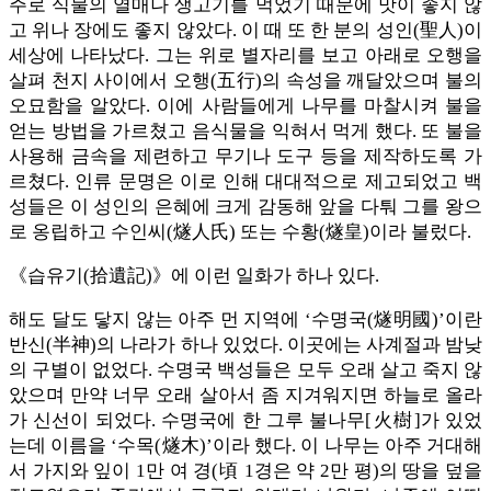
주로 식물의 열매나 생고기를 먹었기 때문에 맛이 좋지 않
고 위나 장에도 좋지 않았다. 이 때 또 한 분의 성인(聖人)이
세상에 나타났다. 그는 위로 별자리를 보고 아래로 오행을
살펴 천지 사이에서 오행(五行)의 속성을 깨달았으며 불의
오묘함을 알았다. 이에 사람들에게 나무를 마찰시켜 불을
얻는 방법을 가르쳤고 음식물을 익혀서 먹게 했다. 또 불을
사용해 금속을 제련하고 무기나 도구 등을 제작하도록 가
르쳤다. 인류 문명은 이로 인해 대대적으로 제고되었고 백
성들은 이 성인의 은혜에 크게 감동해 앞을 다퉈 그를 왕으
로 옹립하고 수인씨(燧人氏) 또는 수황(燧皇)이라 불렀다.
《습유기(拾遺記)》에 이런 일화가 하나 있다.
해도 달도 닿지 않는 아주 먼 지역에 ‘수명국(燧明國)’이란
반신(半神)의 나라가 하나 있었다. 이곳에는 사계절과 밤낮
의 구별이 없었다. 수명국 백성들은 모두 오래 살고 죽지 않
았으며 만약 너무 오래 살아서 좀 지겨워지면 하늘로 올라
가 신선이 되었다. 수명국에 한 그루 불나무[火樹]가 있었
는데 이름을 ‘수목(燧木)’이라 했다. 이 나무는 아주 거대해
서 가지와 잎이 1만 여 경(頃 1경은 약 2만 평)의 땅을 덮을